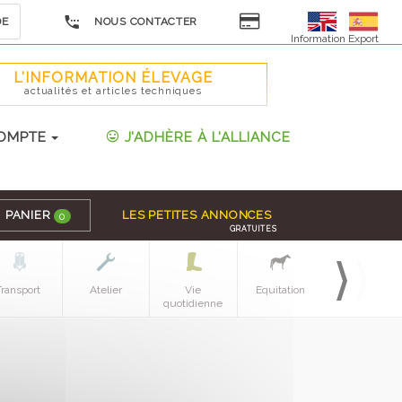
DE
NOUS CONTACTER
Information Export
L'INFORMATION ÉLEVAGE
actualités et articles techniques
OMPTE
J'ADHÈRE À L'ALLIANCE
PANIER
LES PETITES ANNONCES
0
GRATUITES
Transport
Atelier
Vie
Equitation
Espaces verts
quotidienne