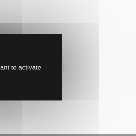
Oups...
La page demandée
n'existe pas ou plus.
ant to activate
RETOUR À L'ACCUEIL