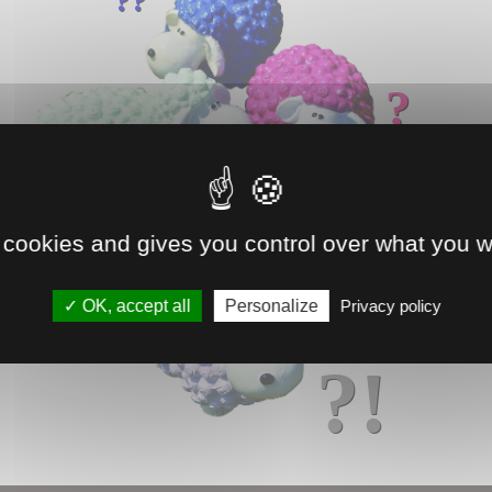
??
?
e
 cookies and gives you control over what you w
OK, accept all
Personalize
Privacy policy
?!