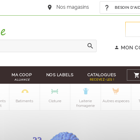
Nos magasins
BESOIN D'AI
MON C
MA COOP
NOS LABELS
CATALOGUES
ALLIANCE
RECEVEZ-LES !
nts
Batiments
Cloture
Laiterie
Autres especes
t
fromagerie