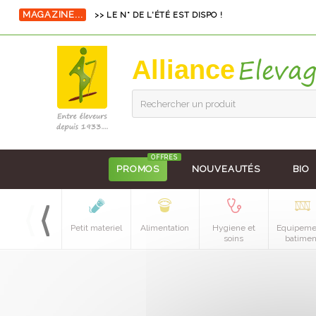
MAGAZINE...
>> LE N° DE L'ÉTÉ EST DISPO !
Alliance
Rechercher un produit
OFFRES
PROMOS
NOUVEAUTÉS
BIO
Petit materiel
Alimentation
Hygiene et
Equipeme
soins
batimen