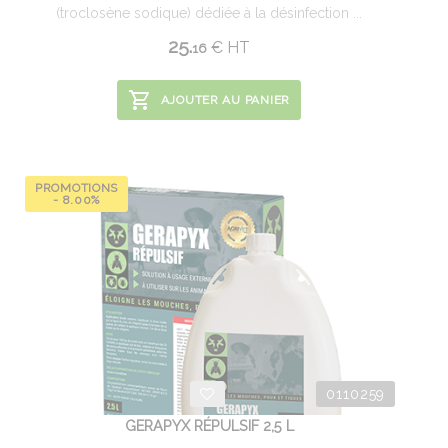
(troclosène sodique) dédiée à la désinfection ...
25.
€
HT
16
AJOUTER AU PANIER
PROMOTIONS
- 8.00%
0110259
GERAPYX RÉPULSIF 2,5 L