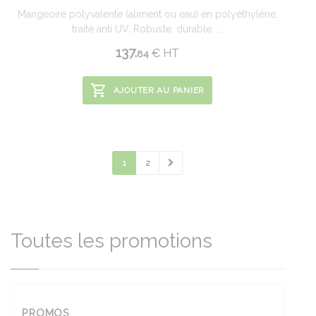
Mangeoire polyvalente (aliment ou eau) en polyéthylène,
traité anti UV. Robuste, durable, ...
137.
€
HT
84
AJOUTER AU PANIER
1
2
Toutes les promotions
PROMOS