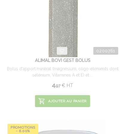
0200761
ALIMAL BOVI GEST BOLUS
Bolus d'apport minéral (magnésium, oligo-éléments dont
sélénium, Vitamines A et E) et ...
4.
€
HT
97
AJOUTER AU PANIER
PROMOTIONS
- 6.00%