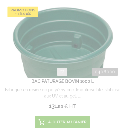
PROMOTIONS
- 16.00%
0406000
BAC PATURAGE BOVIN 1000 L
Fabriqué en résine de polyéthylène. Imputrescible, stabilisé
aux UV et au gel. ...
131.
€
HT
86
AJOUTER AU PANIER