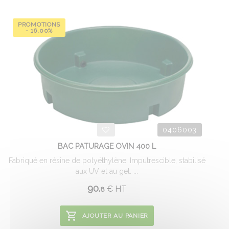
PROMOTIONS
- 16.00%
0406003
BAC PATURAGE OVIN 400 L
Fabriqué en résine de polyéthylène. Imputrescible, stabilisé
aux UV et au gel. ...
90.
€
HT
8
AJOUTER AU PANIER