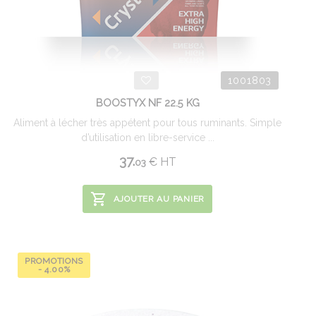
1001803
BOOSTYX NF 22.5 KG
Aliment à lécher très appétent pour tous ruminants. Simple
d’utilisation en libre-service ...
37.
€
HT
03
AJOUTER AU PANIER
PROMOTIONS
- 4.00%