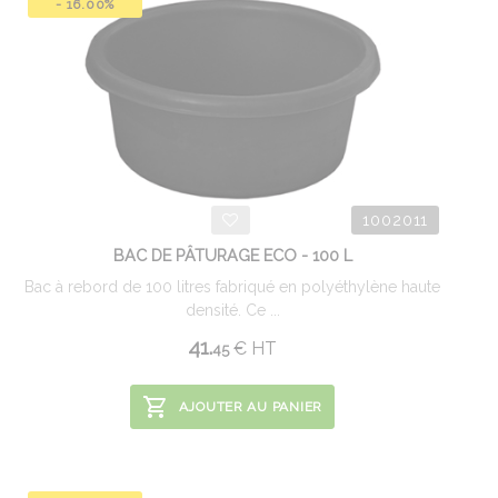
- 16.00%
1002011
BAC DE PÂTURAGE ECO - 100 L
Bac à rebord de 100 litres fabriqué en polyéthylène haute
densité. Ce ...
41.
€
HT
45
AJOUTER AU PANIER