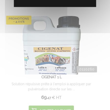
PROMOTIONS
- 4.00%
0110260
CIGENAT 1 L
Solution répulsive prête à l'emploi à appliquer par
pulvérisation directe sur les ...
69.
€
HT
47