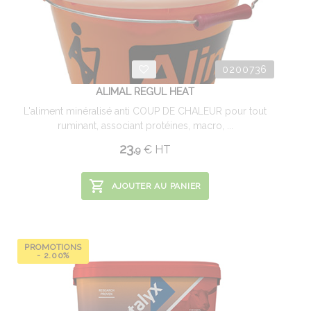
0200736
ALIMAL REGUL HEAT
L'aliment minéralisé anti COUP DE CHALEUR pour tout
ruminant, associant protéines, macro, ...
23.
€
HT
9
AJOUTER AU PANIER
PROMOTIONS
- 2.00%