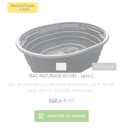
PROMOTIONS
- 7.00%
0403041
BAC PATURAGE BOVIN - 1400 L
Bac de pâturage polyéthylène alimentaire 100 % vierge,
traité anti-UV. Robuste, insensible ...
192.
€
HT
32
AJOUTER AU PANIER