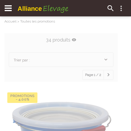
Elevage
Alliance
Accueil
>
Toutes les promotions
34 produits
Trier par :
Page 1 / 2
PROMOTIONS
- 4.00%