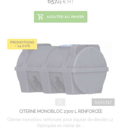
657.
€
HT
23
AJOUTER AU PANIER
PROMOTIONS
- 14.00%
0401747
CITERNE MONOBLOC 2300 L RENFORCÉE
Citerne monobloc renforcée, pour liquide de densité 1,2.
Fabriquée en résine de ...