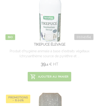
0104164
BIO
TIKEPUCE ÉLEVAGE
Produit d'hygiène animale à base d'extraits végétaux
(chrysanthème source de pyrèthre et ...
39.
€
HT
4
AJOUTER AU PANIER
PROMOTIONS
- 6.00%