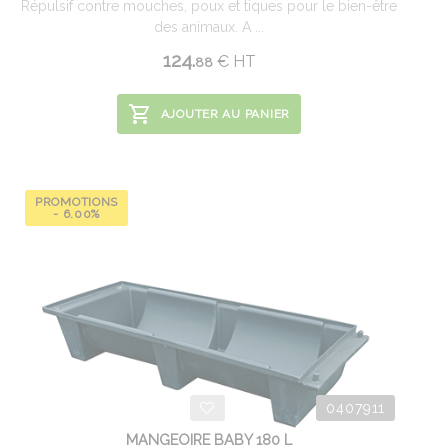
Répulsif contre mouches, poux et tiques pour le bien-être
des animaux. A ...
124.
€
HT
88
AJOUTER AU PANIER
PROMOTIONS
- 6.00%
0407911
MANGEOIRE BABY 180 L