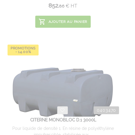
852.
€
HT
86
AJOUTER AU PANIER
PROMOTIONS
- 14.00%
0403470
CITERNE MONOBLOC D.1 3000L
Pour liquide de densité 1. En résine de polyéthylène
imputrescible, stabilisée aux ...