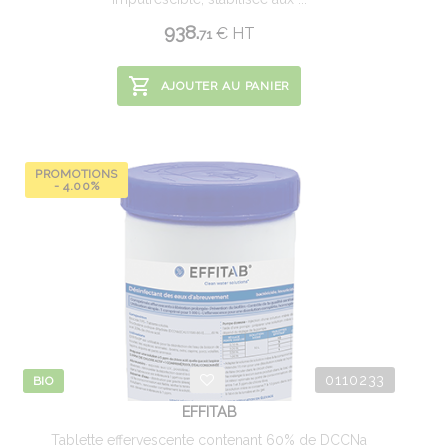
938.
€
HT
71
AJOUTER AU PANIER
PROMOTIONS
- 4.00%
0110233
BIO
EFFITAB
Tablette effervescente contenant 60% de DCCNa