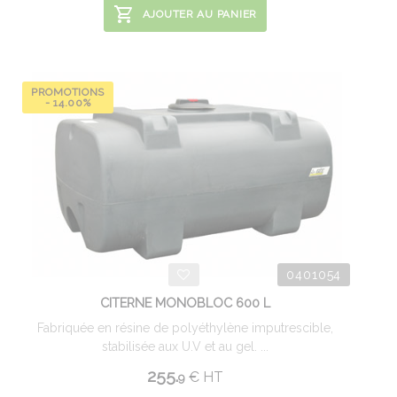
AJOUTER AU PANIER
PROMOTIONS
- 14.00%
0401054
CITERNE MONOBLOC 600 L
Fabriquée en résine de polyéthylène imputrescible,
stabilisée aux U.V et au gel. ...
255.
€
HT
9