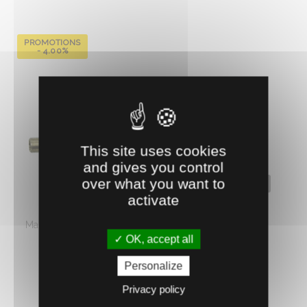
PROMOTIONS
- 4.00%
This site uses cookies
and gives you control
over what you want to
1000780
activate
BLOC FLOTTEUR INOX
Maintient le niveau d'eau constant dans un bac par un
OK, accept all
mécanisme de ...
43.
€
HT
13
Personalize
Privacy policy
AJOUTER AU PANIER