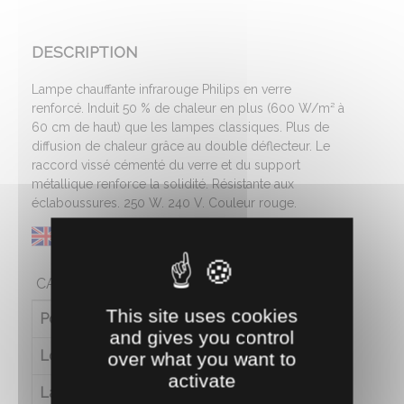
DESCRIPTION
Lampe chauffante infrarouge Philips en verre
renforcé. Induit 50 % de chaleur en plus (600 W/m² à
60 cm de haut) que les lampes classiques. Plus de
diffusion de chaleur grâce au double déflecteur. Le
raccord vissé cémenté du verre et du support
métallique renforce la solidité. Résistante aux
éclaboussures. 250 W. 240 V. Couleur rouge.
CARACTÉRISTIQUES
This site uses cookies
Poids (en kg)
0.155
and gives you control
Longueur (en cm)
12
over what you want to
activate
Largeur (en cm)
12