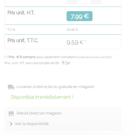
Prix unit. H.T.
7.99 €
T.V.A.
20.00
%
Prix unit. T.T.C.
9.59
€ *
(*)
Prix -6 % compris
pour paiement comptant
(conformément à nos CGV)
8.5
Prix unit. HT sans escompte de 6% :
€
Livraison à domicile ou gratuite en magasin
Disponible immédiatement !
Retrait direct en magasin
Voir la disponibilité