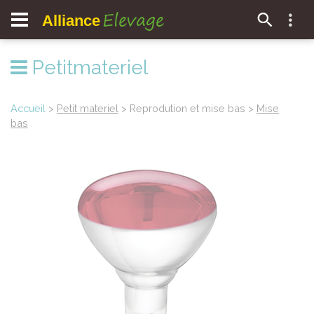
Elevage
Alliance
Petitmateriel
Accueil
>
Petit materiel
> Reprodution et mise bas >
Mise
bas