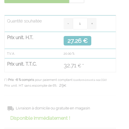
Quantité souhaitée
Prix unit. H.T.
27.26 €
T.V.A.
20.00
%
Prix unit. T.T.C.
32.71
€ *
(*)
Prix -6 % compris
pour paiement comptant
(conformément à nos CGV)
29
Prix unit. HT sans escompte de 6% :
€
Livraison à domicile ou gratuite en magasin
Disponible immédiatement !