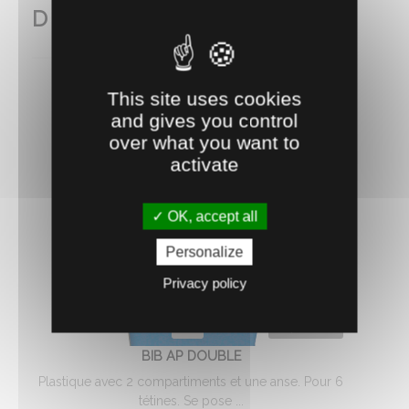
DE LA GAMME
This site uses cookies
and gives you control
over what you want to
activate
OK, accept all
Personalize
Privacy policy
0400116
BIB AP DOUBLE
Plastique avec 2 compartiments et une anse. Pour 6
tétines. Se pose ...