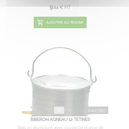
9.
€
HT
64
AJOUTER AU PANIER
0407745
BIBERON AGNEAU 12 TETINES
Seau en aluminium, avec couvercle et anse de