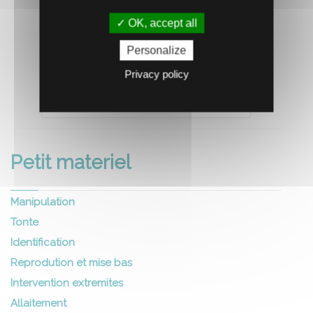
OK, accept all
Personalize
Privacy policy
RECOMMANDEZ CE PRODUIT À UN AMI
Petit materiel
Manipulation
Tonte
Identification
Reprodution et mise bas
Intervention extremites
Allaitement