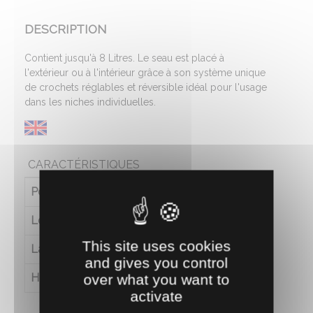
DESCRIPTION
Contient jusqu'à 8 Litres. Le seau est placé à
l'extérieur ou à l'intérieur grâce à son système unique
de crochets réglables et réversible idéal pour l'usage
dans les niches individuelles.
CARACTÉRISTIQUES
Poids (en kg)
1.35
Longueur (en cm)
38
This site uses cookies
Largeur (en cm)
29
and gives you control
Hauteur (en cm)
36
over what you want to
activate