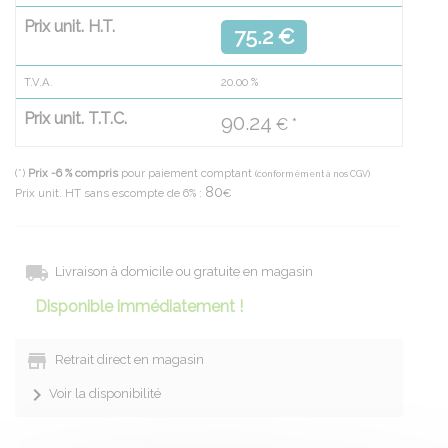
Prix unit. H.T.
75.2 €
T.V.A.
20.00
%
Prix unit. T.T.C.
90.24
€ *
(*)
Prix -6 % compris
pour paiement comptant
(conformément à nos CGV)
80
Prix unit. HT sans escompte de 6% :
€
Livraison à domicile ou gratuite en magasin
Disponible immédiatement !
Retrait direct en magasin
Voir la disponibilité