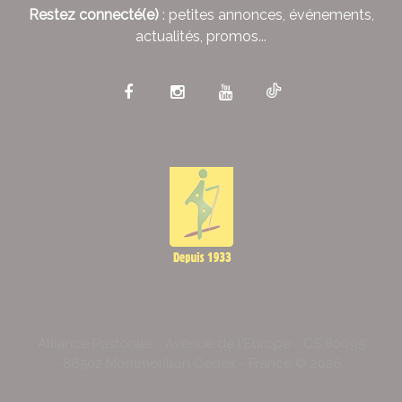
Restez connecté(e)
: petites annonces, événements,
actualités, promos...
Alliance Pastorale - Avenue de l'Europe - CS 80095
-86502 Montmorillon Cedex - France ©
2026
.