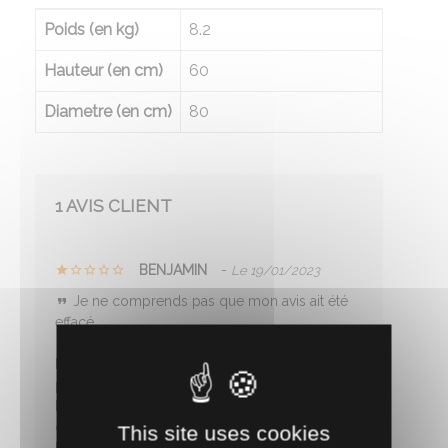
Poids (en kg)
8.2
Hauteur (en cm)
60
Diametre (en cm)
80
1 AVIS CLIENT
BENJAMIN
-
Le 19/01/2023
Je ne comprends pas que mon avis ait été
effacé.
Pour le prix je ne recommande absolument
pas ce produit, ce n'est pas pratique du tout.
Les tétines sont bien trop basses, prévoir un
couvercle.
This site uses cookies