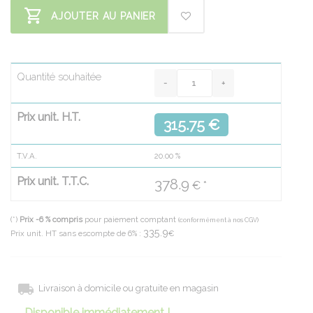
AJOUTER AU PANIER
Quantité souhaitée
Prix unit. H.T.
315.75 €
T.V.A.
20.00
%
Prix unit. T.T.C.
378.9
€ *
(*)
Prix -6 % compris
pour paiement comptant
(conformément à nos CGV)
335.9
Prix unit. HT sans escompte de 6% :
€
Livraison à domicile ou gratuite en magasin
Disponible immédiatement !