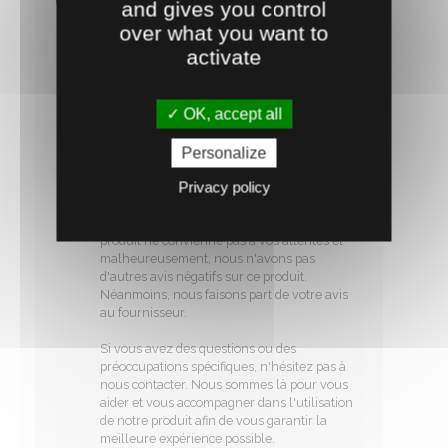
le rapport qualité prix est très décevant
and gives you control
over what you want to
Notre réponse :
activate
Bonjour,
Nous apprécions votre retour, car il nous
permet de comprendre les défis que nos
OK, accept all
clients peuvent rencontrer lors de
l'utilisation de nos produits. Nous ne
comprenons pas non plus pourquoi votre
Personalize
avis s'est effacé, surtout que nous nous
Privacy policy
efforçons de prendre en considération les
avis de nos clients afin d'améliorer nos
services. Nous sommes désolés que ce
produit ne convienne pas à vos attentes et
malheureusement, nous n'avons pas
d'autres avis négatifs sur ce produit.
Néanmoins, nous faisons part de votre avis
au fournisseur.
Si vous avez des questions ou des
préoccupations spécifiques, n'hésitez pas à
nous contacter. Nous sommes là pour vous
aider et vous accompagner dans l'utilisation
de notre produit afin de vous garantir la
meilleure expérience possible.