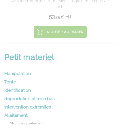
ABS thermoformé. Pour tétines Legrain ou tétines AP.
L x l ...
53.
€
HT
25
AJOUTER AU PANIER
Petit materiel
Manipulation
Tonte
Identification
Reprodution et mise bas
Intervention extremites
Allaitement
Machines allaitement