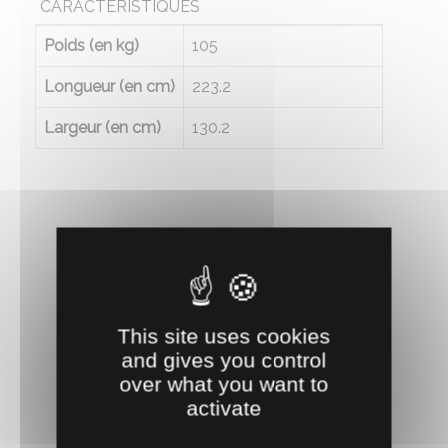
CARACTÉRISTIQUES
Poids (en kg)
105
Longueur (en cm)
223.2
Largeur (en cm)
130.2
RECOMMANDEZ CE PRODUIT À UN AMI
This site uses cookies
and gives you control
over what you want to
activate