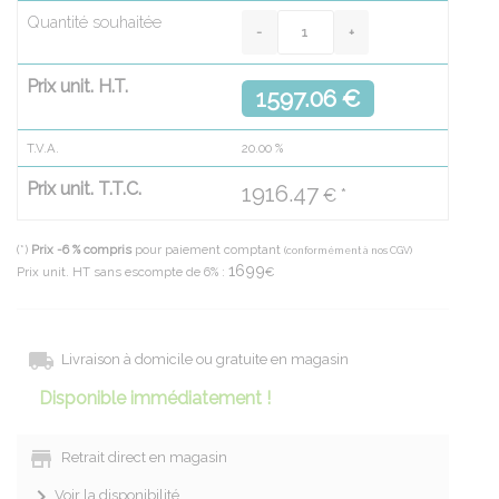
Quantité souhaitée
Prix unit. H.T.
1597.06 €
T.V.A.
20.00
%
Prix unit. T.T.C.
1916.47
€ *
(*)
Prix -6 % compris
pour paiement comptant
(conformément à nos CGV)
1699
Prix unit. HT sans escompte de 6% :
€
Livraison à domicile ou gratuite en magasin
Disponible immédiatement !
Retrait direct en magasin
Voir la disponibilité