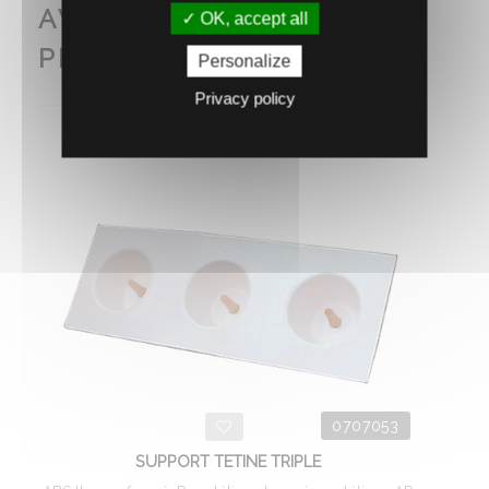
AVEC CE PRODUIT
OK, accept all
PENSEZ AUSSI À...
Personalize
Privacy policy
0707053
SUPPORT TETINE TRIPLE