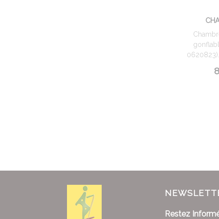
CHA
Chambre
gonflabl
0620823). 
8
NEWSLETT
Restez Informé