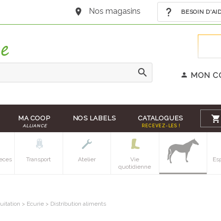
Nos magasins
BESOIN D'AI
MON C
MA COOP
NOS LABELS
CATALOGUES
ALLIANCE
RECEVEZ-LES !
eces
Transport
Atelier
Vie
Es
quotidienne
uitation
>
Ecurie
>
Distribution aliments