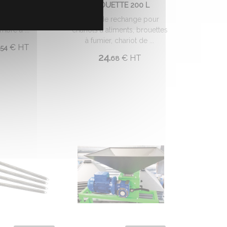
BROUETTE 200 L
able de 400 x 8
e métallique et
Roue de rechange pour
mbre à ...
chariots à aliments, brouettes
à fumier, chariot de ...
€
HT
54
24.
€
HT
68