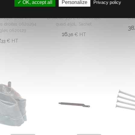
OK, accept all
Personalize
Privacy policy
Ø15
REMORQUE QUAD
Roue gonfl
oi avec bouchon Ø
Protection métallique pour
avec jant
, adapté pour les
brouette 350 L et remorque
cha
s droites 0620294
quad 450L. Sachet.
38.
gles 0620129.
16.
€
HT
36
.
€
HT
33