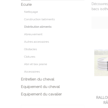
Découvrez 
Ecurie
bacs isoth
Nettoyage
Construction batiments
Distribution aliments
Abreuvement
Autres accessoires
Obstacles
Clotures
Abri et box prairie
Accessoires
Entretien du cheval
Equipement du cheval
Equipement du cavalier
RALLO
RÂ