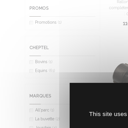
Rallon
compléter 
PROMOS
: 
Promotions
(1)
11
CHEPTEL
Bovins
(1)
Equins
(61)
MARQUES
All'parc
(1)
This site uses
La buvette
(2)
PASSE P
Jourdain
(4)