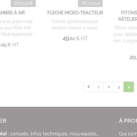
0621548
0621444
MBRE À AIR
FLECHE MICRO-TRACTEUR
PITONS
RÂTELIE
 à air pour roue
Flèche galvanisée pour
e 400/800 (réf :
traction chariot 4 roues.
Pitons d'a
Peut également ...
pour râteli
49.
€
HT
82
mm. Longue
.
€
HT
65
20.
1
2
3
4
ER
À PRO
(e)
: conseils, infos techniques, nouveautés...
Qui so