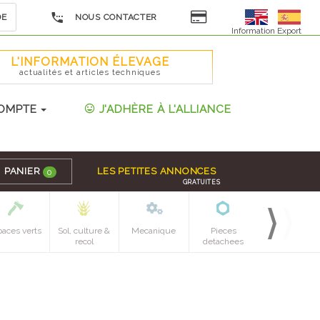
DE
NOUS CONTACTER
Information Export
L'INFORMATION ÉLEVAGE
actualités et articles techniques
OMPTE
J'ADHÈRE À L'ALLIANCE
PANIER
LES PETITES ANNONCES
0
GRATUITES
paces verts
Sol, culture &
Mecanique
Pieces
recol
detachees