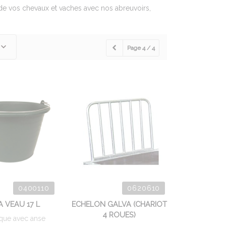
de vos chevaux et vaches avec nos abreuvoirs,
Page 4 / 4
0400110
0620610
A VEAU 17 L
ECHELON GALVA (CHARIOT
4 ROUES)
ique avec anse