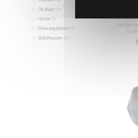
Ok plast
(11)
Passe par
15 x 21
Horze
(1)
mangeoire
Ekkia equitation
(3)
ou an
Waldhausen
(2)
7