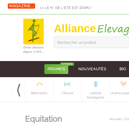
MAGAZINE...
>> LE N° DE L'ÉTÉ EST DISPO !
Alliance
Rechercher un produit
OFFRES
PROMOS
NOUVEAUTÉS
BIO
Equipements
Batiments
Cloture
Laiterie
Autres esp
batiment
fromagerie
Equitation
Accueil
>
Eq