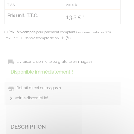
T.V.A.
20.00
%
Prix unit. T.T.C.
13.2
€ *
(*)
Prix -6 % compris
pour paiement comptant
(conformément à nos CGV)
11.7
Prix unit. HT sans escompte de 6% :
€
Livraison à domicile ou gratuite en magasin
Disponible immédiatement !
Retrait direct en magasin
Voir la disponibilité
DESCRIPTION