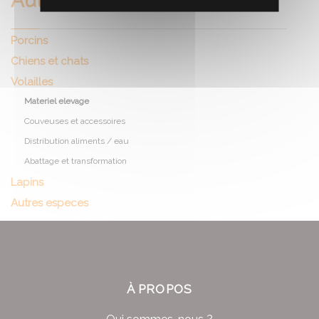
Autres especes
Porcins
Chiens et chats
Volailles
Materiel elevage
Couveuses et accessoires
Distribution aliments / eau
Abattage et transformation
Lapins
Autres especes
À PROPOS