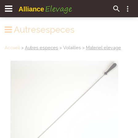
Elevage
Alliance
Autresespeces
Accueil
>
Autres especes
> Volailles >
Materiel elevage