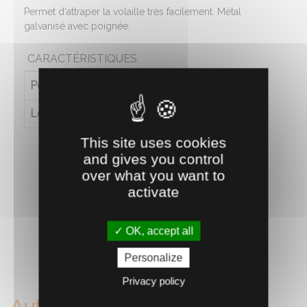
Permet d'attraper la volaille très facilement. Métal
galvanisé avec poignée.
CARACTÉRISTIQUES
Poids (en kg)
0.2
Longueur (en cm)
114
This site uses cookies
and gives you control
over what you want to
activate
OK, accept all
RECOMMANDEZ CE PRODUIT À UN AMI
Personalize
Privacy policy