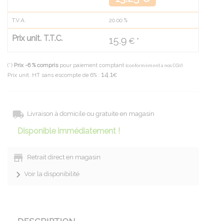
T.V.A.
20.00
%
Prix unit. T.T.C.
15.9
€ *
(*)
Prix -6 % compris
pour paiement comptant
(conformément à nos CGV)
14.1
Prix unit. HT sans escompte de 6% :
€
Livraison à domicile ou gratuite en magasin
Disponible immédiatement !
Retrait direct en magasin
Voir la disponibilité