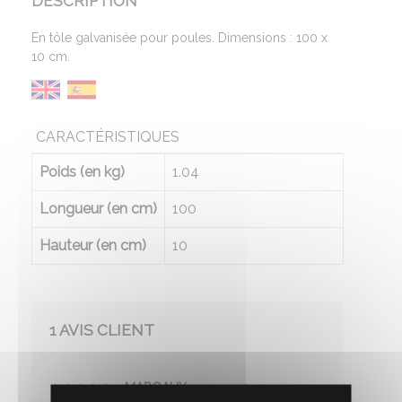
DESCRIPTION
En tôle galvanisée pour poules. Dimensions : 100 x
10 cm.
CARACTÉRISTIQUES
Poids (en kg)
1.04
Longueur (en cm)
100
Hauteur (en cm)
10
1 AVIS CLIENT
MARGAUX
-
Le 20/10/2022