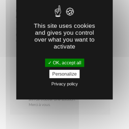
Je ne recommande pas du tout ce produit. Il
n'est pas du tout adapté pour des individus
adultes, lourds. Pour des individus jusqu'à 8
semaines max mais pas plus. Ensuite les pieds
This site uses cookies
se plient très facilement, les points de soudure
and gives you control
ne tiennent pas, etc. Bref, pas adapté à un
over what you want to
élevage.
activate
Notre réponse :
Bonjour,
OK, accept all
Nous sommes désolés de ce désagrément,
nous vendons une centaine de mangeoires
par année depuis 2013 et jusqu'à présent
Personalize
nous n'avions pas rencontré de problème.
Privacy policy
Nous allons vérifier les mangeoires dans
notre stock.
Nous vous proposons de revenir vers nous
afin de trouver une solution.
Merci à vous.