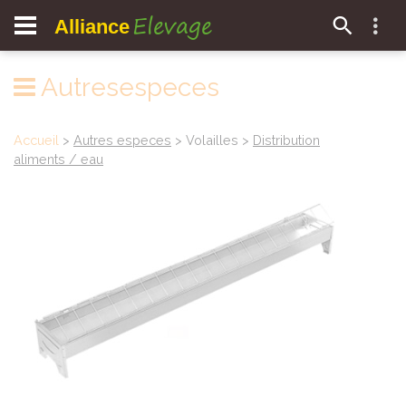
Elevage
Alliance
Autresespeces
Accueil
>
Autres especes
> Volailles >
Distribution
aliments / eau