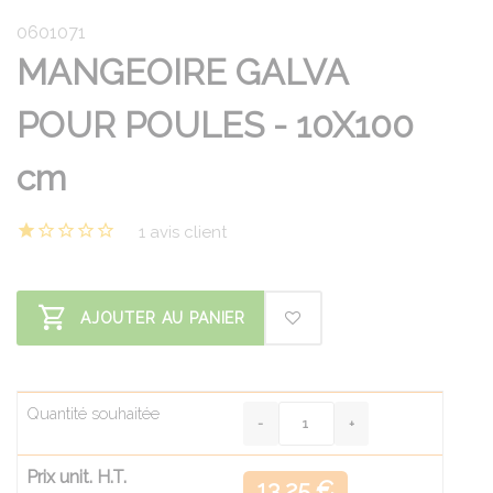
0601071
MANGEOIRE GALVA
POUR POULES - 10X100
cm
1 avis client
AJOUTER AU PANIER
Quantité souhaitée
Prix unit. H.T.
13.25 €