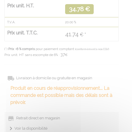
Prix unit. H.T.
34.78 €
T.V.A.
20.00
%
Prix unit. T.T.C.
41.74
€ *
(*)
Prix -6 % compris
pour paiement comptant
(conformément à nos CGV)
37
Prix unit. HT sans escompte de 6% :
€
Livraison à domicile ou gratuite en magasin
Produit en cours de réapprovisionnement... La
commande est possible mais des délais sont à
prévoir.
Retrait direct en magasin
Voir la disponibilité