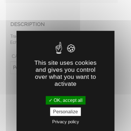
DESCRIPTION
Tracteur Claas Axion 950, en métal et en plastique.
Echelle 1:32. A partir de 3 ans.
CARACTÉRISTIQUES
This site uses cookies
Poids (en kg)
0.5
and gives you control
over what you want to
activate
OK, accept all
Personalize
Privacy policy
RECOMMANDEZ CE PRODUIT À UN AMI