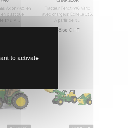
950
CHARGEUR
aas Axion 950, en
Tracteur Fendt 936 Vario
 en plastique.
avec chargeur. Echelle 1:16.
e 1:32. A ...
A partir de 3 ...
48.
€
HT
€
HT
78
88
ant to activate