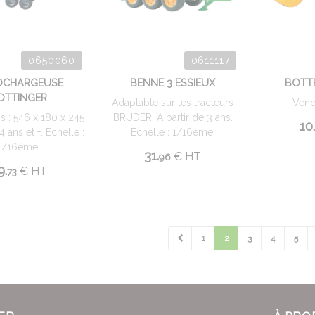
0650060
0611117
OCHARGEUSE
BENNE 3 ESSIEUX
BOTT
OTTINGER
Adaptable sur les tracteurs
Vend
 : 546 x 180 x 245
BRUDER. A partir de 3 ans.
10.
 ans et +. Echelle :
Echelle : 1/16ème.
1/16ème.
31.
€
HT
96
9.
€
HT
73
1
2
3
4
5