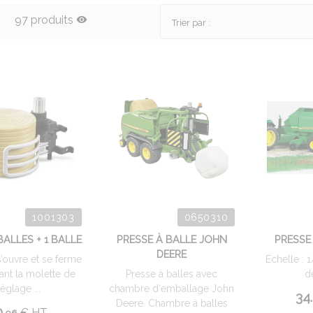
97 produits
Trier par :
1001303
0650310
BALLES + 1 BALLE
PRESSE À BALLE JOHN
PRESSE
DEERE
s’ouvre et se ferme
Echelle : 
ant la molette de
Presse à balles avec
d
réglage ...
chambre d'emballage John
34.
Deere. Chambre à balles
.
€
HT