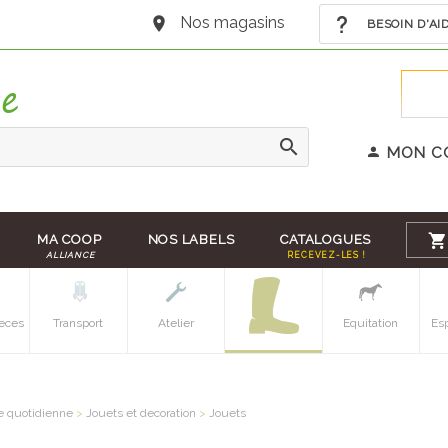
Nos magasins
BESOIN D'AI
MON C
MA COOP
NOS LABELS
CATALOGUES
ALLIANCE
RECEVEZ-LES !
eces
Transport
Atelier
Equitation
Es
e quotidienne
>
Jouets et decoration
>
Jouets