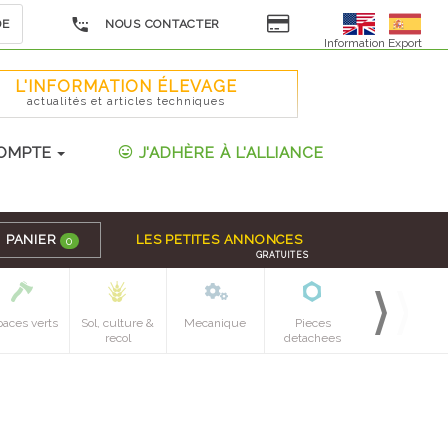
DE
NOUS CONTACTER
Information Export
L'INFORMATION ÉLEVAGE
actualités et articles techniques
OMPTE
J'ADHÈRE À L'ALLIANCE
PANIER
LES PETITES ANNONCES
0
GRATUITES
paces verts
Sol, culture &
Mecanique
Pieces
recol
detachees