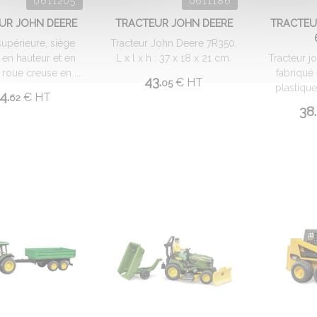
0611205
0611186
UR JOHN DEERE
TRACTEUR JOHN DEERE
TRACTEU
supérieure, siège
Tracteur John Deere 7R350,
 en hauteur et en
L x l x h : 37 x 18 x 21 cm.
Tracteur j
 roue creuse en ...
fabriqué
43.
€
HT
05
plastique
4.
€
HT
62
38.