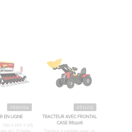
0650054
0611215
R EN LIGNE
TRACTEUR AVEC FRONTAL
CASE R61106
: 250 x 200 x 125
ns et +. Echelle :
Tracteur à pédales avec un