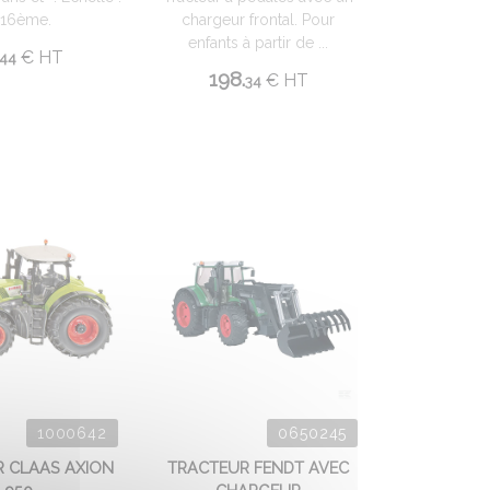
/16ème.
chargeur frontal. Pour
enfants à partir de ...
€
HT
44
198.
€
HT
34
1000642
0650245
 CLAAS AXION
TRACTEUR FENDT AVEC