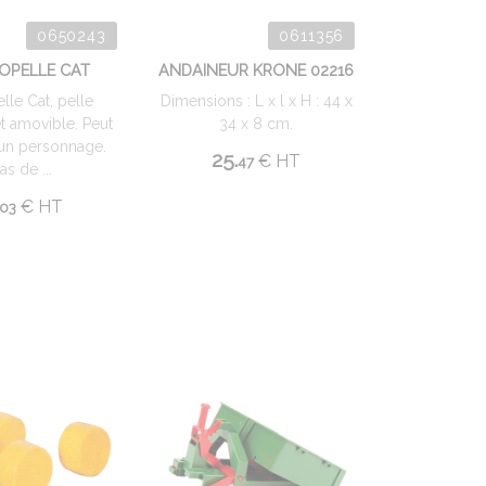
0650243
0611356
OPELLE CAT
ANDAINEUR KRONE 02216
lle Cat, pelle
Dimensions : L x l x H : 44 x
et amovible. Peut
34 x 8 cm.
r un personnage.
25.
€
HT
47
as de ...
€
HT
03