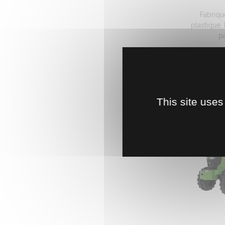
Fabriqu
plastique.
pa
4
This site uses