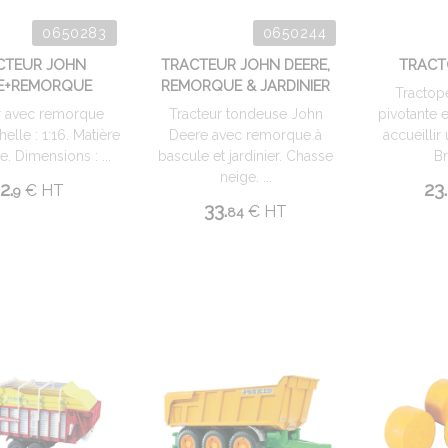
0650283
0650244
CTEUR JOHN
TRACTEUR JOHN DEERE,
TRACT
E+REMORQUE
REMORQUE & JARDINIER
Tractope
r avec remorque
Tracteur tondeuse John
pivotante 
elle : 1:16. Matière
Deere avec remorque à
accueilli
e. Dimensions : ...
bascule et jardinier. Chasse
Br
neige. ...
2.
23.
€
HT
9
33.
€
HT
84