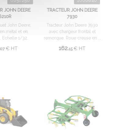
0650256
1000640
R JOHN DEERE
TRACTEUR JOHN DEERE
6210R
7930
ouet John Deere,
Tracteur John Deere 7930
 en métal et en
avec chargeur frontal et
. Echelle 1/32.
remorque. Roue creuse en ...
162.
€
HT
€
HT
07
15