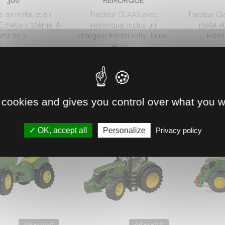
300
REMORQUE
é en métal et en
Tracteur CLAAS avec
Tracteur Cl
 Echelle 1:32ème. A
remorque, inclus un
métal et
rtir de 3 ...
chargeur frontal rolly Junior
Echell
et un ...
1.
34.
€
HT
83
158.
€
HT
86
 cookies and gives you control over what you w
OK, accept all
Personalize
Privacy policy