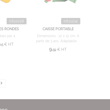
0611058
0611214
ES RONDES
CAISSE PORTABLE
ues par 4.
Dimensions : 12 x 12 cm. A
partir de 3 ans. Adaptable ...
€
HT
15
9.
€
HT
59