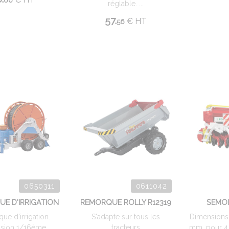
06
réglable. ...
57.
€
HT
56
0650311
0611042
E D'IRRIGATION
REMORQUE ROLLY R12319
SEMOI
ue d'irrigation.
S'adapte sur tous les
Dimensions 
sion 1/16ème.
tracteurs
mm. pour 4 a