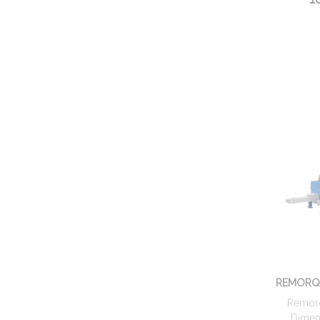
REMORQU
Remorq
Dimen