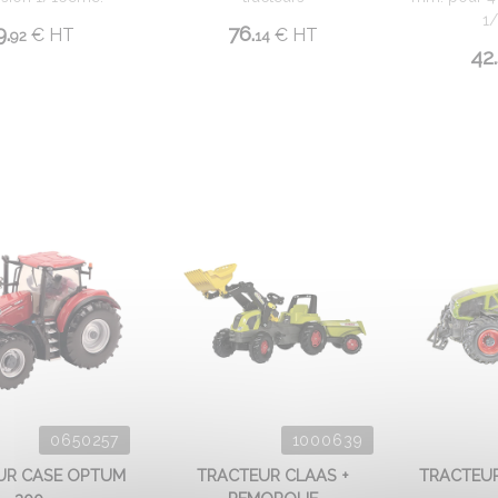
1
9.
76.
€
HT
€
HT
92
14
42.
0650257
1000639
UR CASE OPTUM
TRACTEUR CLAAS +
TRACTEUR