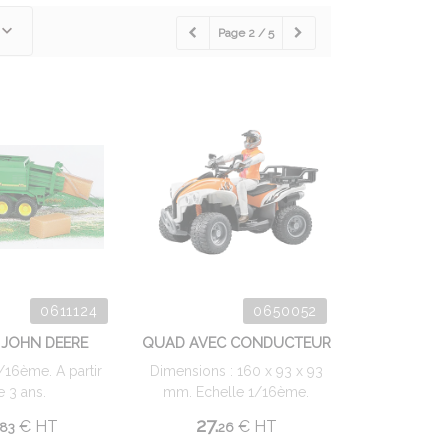
Page 2 / 5
0611124
0650052
 JOHN DEERE
QUAD AVEC CONDUCTEUR
1/16ème. A partir
Dimensions : 160 x 93 x 93
e 3 ans.
mm. Echelle 1/16ème.
27.
€
HT
€
HT
83
26