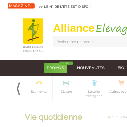
MAGAZINE...
>> LE N° DE L'ÉTÉ EST DISPO !
Alliance
Rechercher un produit
OFFRES
PROMOS
NOUVEAUTÉS
BIO
Equipements
Batiments
Cloture
Laiterie
Autres esp
batiment
fromagerie
Vie quotidienne
Accueil
>
Vi