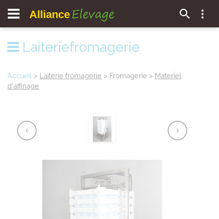
Elevage
Alliance
Laiteriefromagerie
Accueil
>
Laiterie fromagerie
> Fromagerie >
Materiel
d'affinage