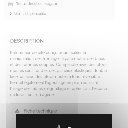
Retrait direct en magasin
Voir la disponibilité
DESCRIPTION
Retourneur de pile conçu pour faciliter la
manipulation des fromages à pâte molle, des bleus
et des tommes souples. Compatible avec des bloc-
moules sans fond et des plateaux plastiques double
face, ou avec des bloc-moules à fond réversible.
Permet également l’égouttage en pile, réduisant
l’usage des tables d’égouttage et optimisant l’espace
de travail en fromagerie.
Fiche technique