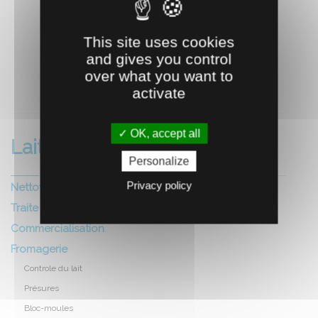
This site uses cookies
and gives you control
over what you want to
RECOMMANDEZ CE PRODUIT À UN AMI
activate
OK, accept all
Laiterie fromagerie
Personalize
Privacy policy
Nettoyage et hygiene local
Traite
Commercialisation
Fromagerie
Controle du lait
Présures
Bloc-moules