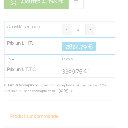
AJOUTER AU PANIER
Quantité souhaitée
Prix unit. H.T.
2824.79 €
T.V.A.
20.00
%
Prix unit. T.T.C.
3389.75
€ *
(*)
Prix -6 % compris
pour paiement comptant
(conformément à nos CGV)
3005.1
Prix unit. HT sans escompte de 6% :
€
Produit sur commande.