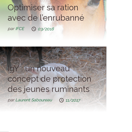
Optimiser sa ration
avec de l’enrubanné
par
IFCE
03/2018
IgY : un nouveau
concept de protection
des jeunes ruminants
par
Laurent Saboureau
11/2017