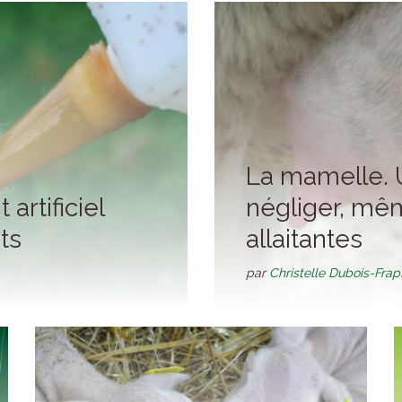
La mamelle. 
 artificiel
négliger, mê
ts
allaitantes
par
Christelle Dubois-Fra