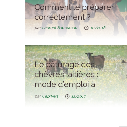
Comment le préparer
correctement ?
par
Laurent Saboureau
10/2018
Le pâturage des
chèvres laitières :
mode d’emploi à
l’usage de tous
par
Cap'Vert
12/2017