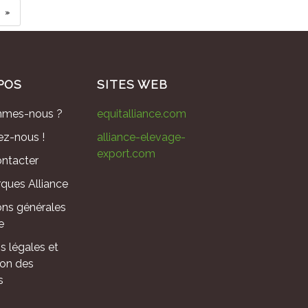
»
POS
SITES WEB
mmes-nous ?
equitalliance.com
ez-nous !
alliance-elevage-
export.com
ntacter
ques Alliance
ons générales
e
s légales et
ion des
s