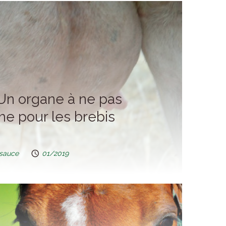
Un organe à ne pas
me pour les brebis
psauce
01/2019