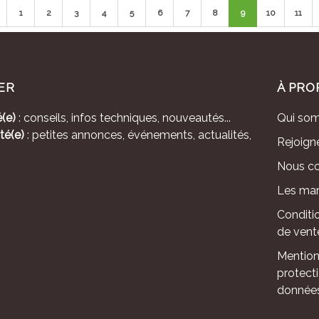
1
2
3
4
5
6
7
8
9
10
11
ER
À PRO
(e)
: conseils, infos techniques, nouveautés...
Qui so
té(e)
: petites annonces, événements, actualités,
Rejoign
Nous co
Les mar
Conditi
de vent
Mention
protect
donnée