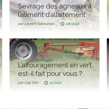
Sevrage des agneaux à
l’aliment d’allaitement
par
Laurent Saboureau
08/2018
L’affouragement en vert
est-il fait pour vous ?
par
Cap'Vert
12/2017