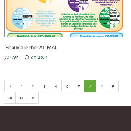
Seaux à lécher ALIMAL
par
AP
05/2019
«
1
2
3
4
5
6
7
8
9
10
11
»