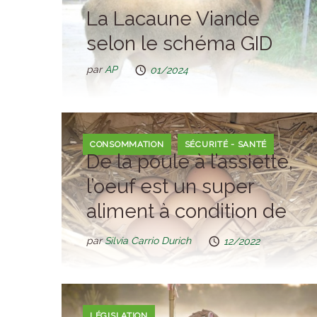
La Lacaune Viande
selon le schéma GID
par
AP
01/2024
CONSOMMATION
SÉCURITÉ - SANTÉ
De la poule à l’assiette,
l’oeuf est un super
aliment à condition de
respecter quelques
par
Silvia Carrio Durich
12/2022
règles
LÉGISLATION