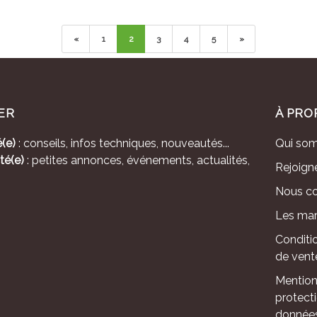
«
1
2
3
4
5
»
ER
À PRO
(e)
: conseils, infos techniques, nouveautés...
Qui so
té(e)
: petites annonces, événements, actualités,
Rejoign
Nous co
Les mar
Conditi
de vent
Mention
protect
donnée