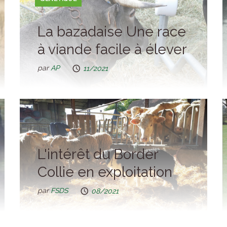
La bazadaise Une race
à viande facile à élever
par
AP
11/2021
L'intérêt du Border
Collie en exploitation
par
FSDS
08/2021