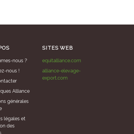
POS
SITES WEB
mmes-nous ?
equitalliance.com
ez-nous !
alliance-elevage-
export.com
ntacter
ques Alliance
ons générales
e
s légales et
ion des
s