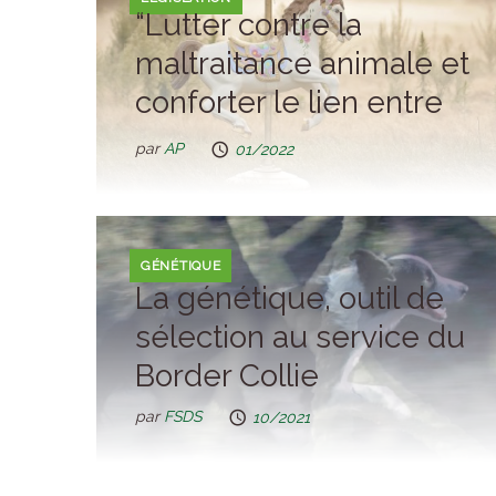
“Lutter contre la
maltraitance animale et
conforter le lien entre
les animaux et les
par
AP
01/2022
hommes”. Que dit la loi
du 30 nov 2021 ?
GÉNÉTIQUE
La génétique, outil de
sélection au service du
Border Collie
par
FSDS
10/2021