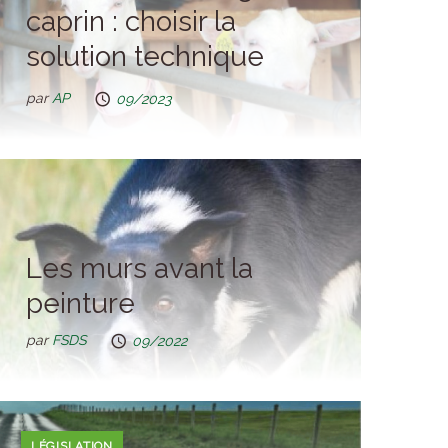
caprin : choisir la
solution technique
adaptée
par
AP
09/2023
Les murs avant la
peinture
par
FSDS
09/2022
LÉGISLATION