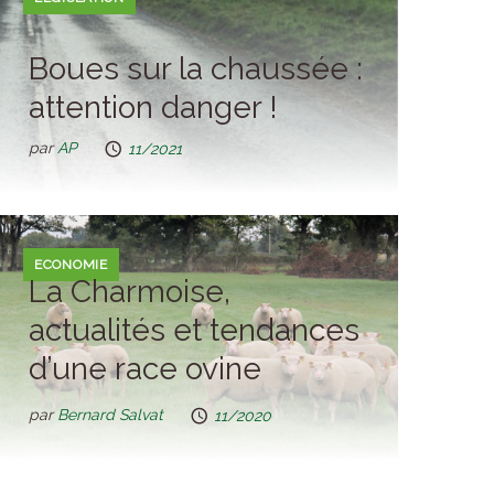
Boues sur la chaussée :
attention danger !
par
AP
11/2021
ECONOMIE
La Charmoise,
actualités et tendances
d’une race ovine
résiliente
par
Bernard Salvat
11/2020