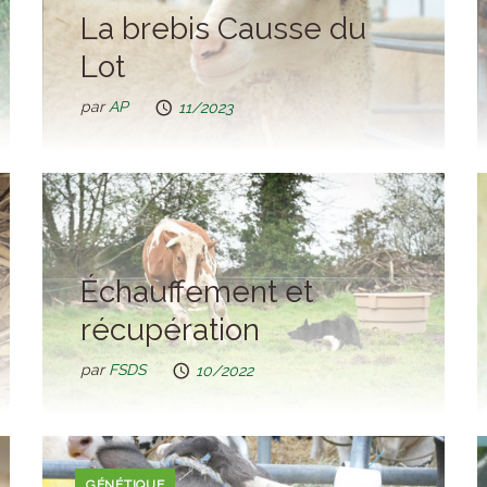
La brebis Causse du
Lot
par
AP
11/2023
Échauffement et
récupération
par
FSDS
10/2022
GÉNÉTIQUE