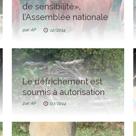
de sensibilité»,
l’Assemblée nationale
confirme
par
AP
12/2014
Le défrichement est
soumis à autorisation
par
AP
07/2014