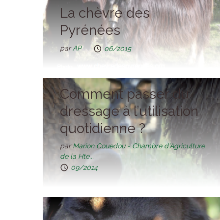
La chèvre des
Pyrénées
par
AP
06/2015
Comment passer du
dressage à l’utilisation
quotidienne ?
par
Marion Couedou - Chambre d’Agriculture
de la Hte...
09/2014