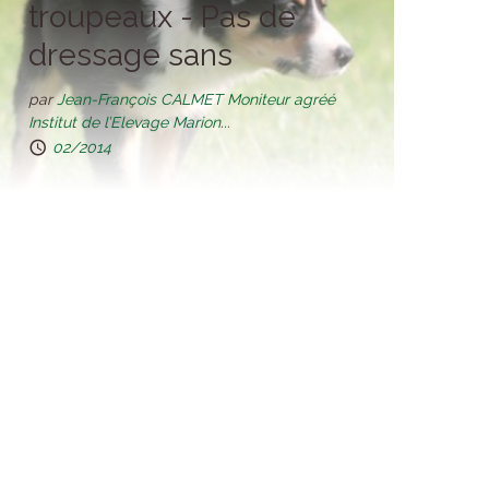
troupeaux - Pas de
dressage sans
éducation
par
Jean-François CALMET Moniteur agréé
Institut de l’Elevage Marion...
02/2014