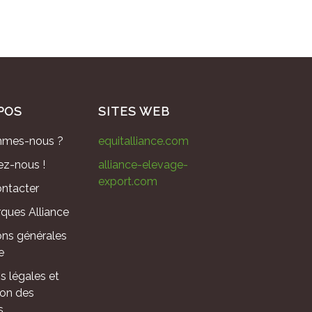
POS
SITES WEB
mmes-nous ?
equitalliance.com
ez-nous !
alliance-elevage-
export.com
ntacter
ques Alliance
ons générales
e
s légales et
ion des
s