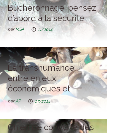
Bûcheronnage, pensez
d’abord à la sécurité
par
MSA
11/2014
La transhumance,
entre enjeux
économiques et
écologiques
par
AP
07/2014
Chien de conduite des