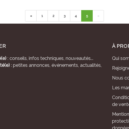
«
1
2
3
4
5
»
ER
À PRO
(e)
: conseils, infos techniques, nouveautés...
Qui so
té(e)
: petites annonces, événements, actualités,
Rejoign
Nous co
Les mar
Conditi
de vent
Mention
protect
donnée