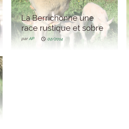
La Berrichonne une
race rustique et sobre
par
AP
02/2014