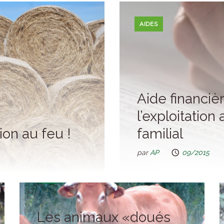
AIDES
Aide financiè
l’exploitation
ion au feu !
familial
par
AP
09/2015
Les animaux «doués