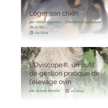
Loger son chien
par
Marion Couedou - Chambre d’Agriculture
de la Hte...
04/2014
L’Oviscope®, un outil
de gestion pratique de
l’élevage ovin
par
Sylvain Bareille
01/2014