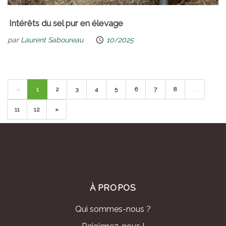
Intérêts du sel pur en élevage
par
Laurent Saboureau
10/2025
«
1
2
3
4
5
6
7
8
...
11
12
»
À PROPOS
Qui sommes-nous ?