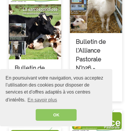
Bulletin de
l'Alliance
Pastorale
Bulletin de
N°926 -
l'Alliance
Novembre
En poursuivant votre navigation, vous acceptez
Pastorale
2021
l'utilisation des cookies pour disposer de
services et d'offres adaptés à vos centres
N°925 -
d'intérêts.
En savoir plus
Octobre 2021
OK