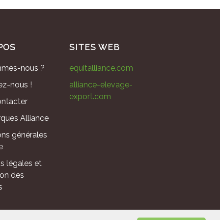
POS
SITES WEB
mmes-nous ?
equitalliance.com
ez-nous !
alliance-elevage-
export.com
ntacter
ques Alliance
ons générales
e
s légales et
ion des
s