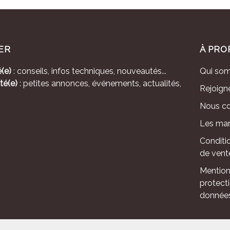
ER
À PRO
(e)
: conseils, infos techniques, nouveautés...
Qui so
té(e)
: petites annonces, événements, actualités,
Rejoign
Nous co
Les mar
Conditi
de vent
Mention
protect
donnée