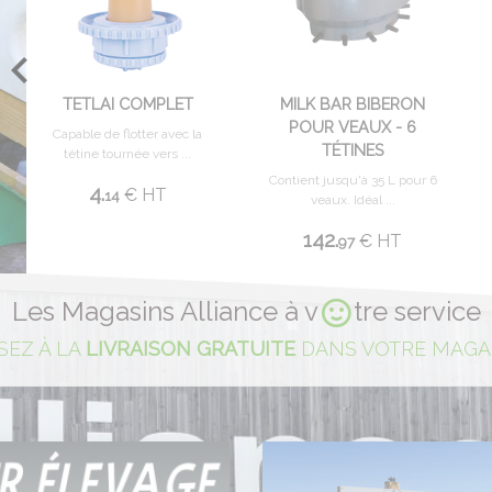
TETLAI COMPLET
MILK BAR BIBERON
POUR VEAUX - 6
Capable de flotter avec la
TÉTINES
tétine tournée vers ...
Contient jusqu'à 35 L pour 6
4.
€
HT
14
veaux. Idéal ...
142.
€
HT
97
Les Magasins Alliance à v
tre service
SEZ À LA
LIVRAISON GRATUITE
DANS VOTRE MAGAS