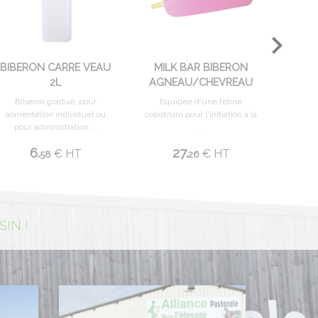
BIBERON CARRE VEAU
MILK BAR BIBERON
M
2L
AGNEAU/CHEVREAU
SEP
Biberon gradué, pour
Equipée d'une tétine
Supp
alimentation individuel ou
colostrum pour l'initiation à la
che
pour administration ...
...
6.
27.
€
HT
€
HT
58
26
IN !