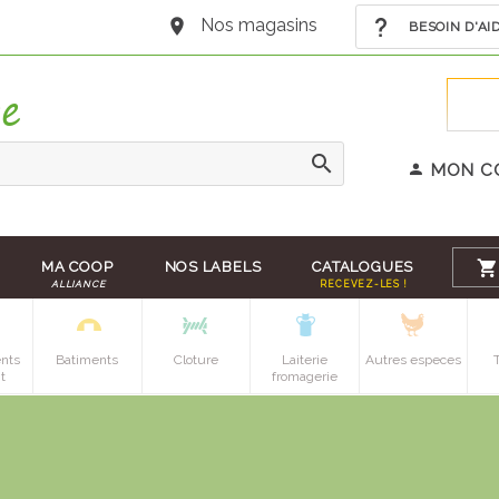
Nos magasins
BESOIN D'AI
MON C
MA COOP
NOS LABELS
CATALOGUES
ALLIANCE
RECEVEZ-LES !
nts
Batiments
Cloture
Laiterie
Autres especes
t
fromagerie