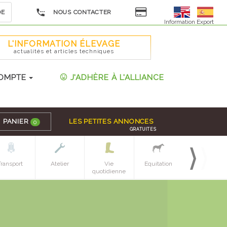
DE
NOUS CONTACTER
Information Export
L'INFORMATION ÉLEVAGE
actualités et articles techniques
OMPTE
J'ADHÈRE À L'ALLIANCE
PANIER
LES PETITES ANNONCES
0
GRATUITES
Transport
Atelier
Vie
Equitation
Espaces verts
quotidienne