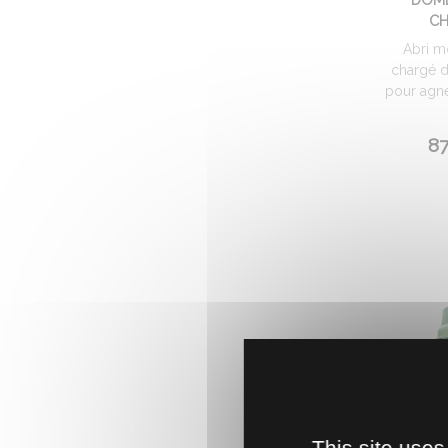
CH
Abri m
chargé d
pour agne
87
This site uses