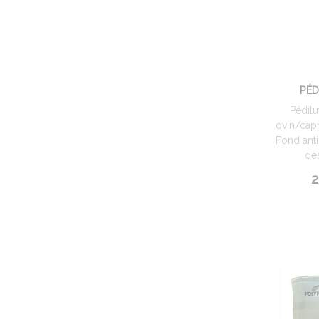
PÉD
Pédilu
ovin/capr
Fond anti
des
2