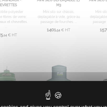
EVRETTES
M3
obile polyester
Mini silo sur châssis,
Mini sil
e fibres de verre,
déplaçable à vide, grâce au
déplaçable
aux et chevrettes.
passage de fourches. ...
passage d
...
1401.
157
€
HT
54
5.
€
HT
14
 cookies and gives you control over what you w