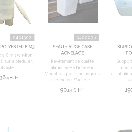
0401302
0400096
 POLYESTER 8 M3
SEAU + AUGE CASE
SUPPO
AGNELAGE
PO
de 8 m3 (environ
s) sur 4 pieds, en
Revêtement de qualité
Support
olyester ...
alimentaire à l'intérieur.
imputr
Monobloc pour une hygiène
distributio
36.
€
HT
4
supérieure. S'adapte ...
ou
90.
197
€
HT
24