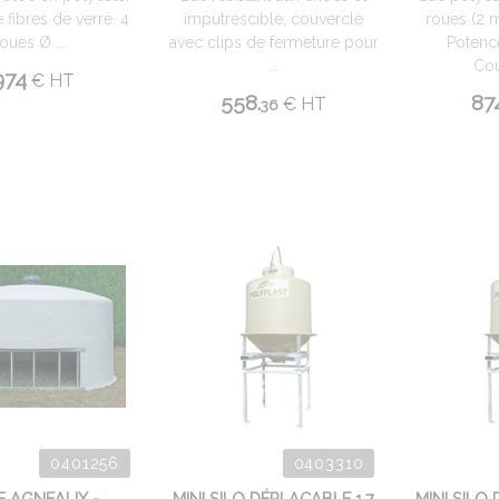
 fibres de verre. 4
imputrescible, couvercle
roues (2 m
oues Ø ...
avec clips de fermeture pour
Potenc
...
Cou
974
€
HT
558.
87
€
HT
36
0401256
0403310
 AGNEAUX -
MINI SILO DÉPLAÇABLE 1,7
MINI SILO