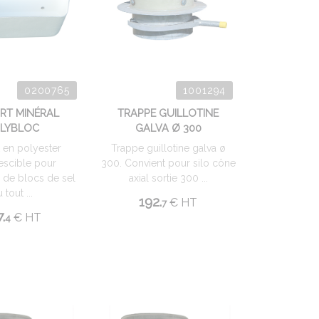
0200765
1001294
RT MINÉRAL
TRAPPE GUILLOTINE
LYBLOC
GALVA Ø 300
 en polyester
Trappe guillotine galva ø
escible pour
300. Convient pour silo cône
n de blocs de sel
axial sortie 300 ...
 tout ...
192.
€
HT
7
.
€
HT
4