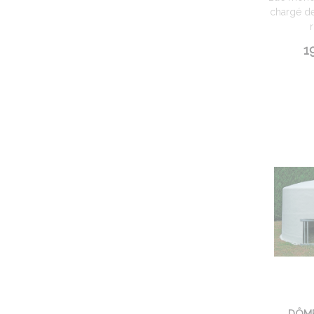
chargé de
r
1
DÔME