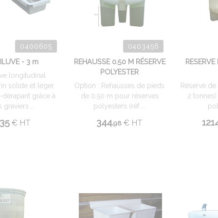
0400605
0403456
ILUVE - 3 m
REHAUSSE 0.50 M RÉSERVE
RESERVE 
POLYESTER
ve longitudinal
in solide et léger.
Option : Rehausses de pieds
Réserve de 
-dérapant grâce à
de 0.50 m pour réserves
2 tonnes)
 graviers ...
polyesters (réf ...
pol
35
344.
1214
€
HT
€
HT
98