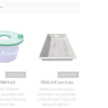
0200024
0400606
TRIBOULE
PÉDILUVE 100 X 150
ité Alliance !
Pédiluve rectangulaire
 polyester avec
ovin/caprin en polyester,
rporée. Permet la
solide et léger. Fond anti-
sation des ...
dérapant grâce à ...