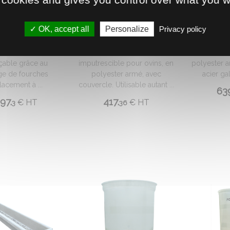
0403313
0401120
ILO DÉPLAÇABLE
NOURRISSEUR CIRCULAIRE
NOURRISS
OK, accept all
Personalize
Privacy policy
6M3
175 L
À AU
ilo sur châssis,
Nourrisseur circulaire
Trémie, a
çable grâce au
imputrescible pour ovins, en
polyester a
ge de fourches
polyester armé, avec
acier gal
lacement à ...
couvercle. Utilisable autant ...
63
97.
417.
€
HT
€
HT
3
36