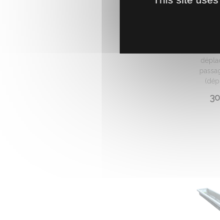
MINI S
Mini s
dépla
passa
(dép
30