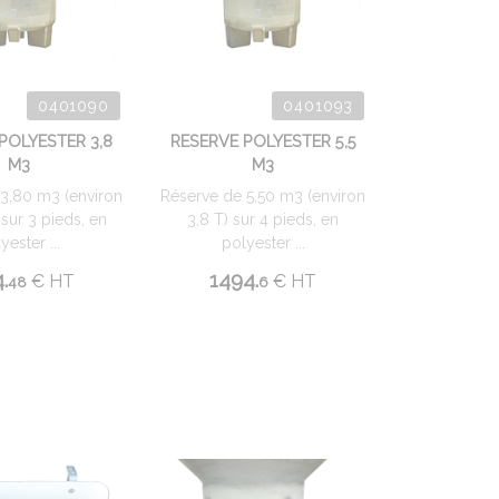
0401090
0401093
POLYESTER 3,8
RESERVE POLYESTER 5,5
M3
M3
3,80 m3 (environ
Réserve de 5,50 m3 (environ
 sur 3 pieds, en
3,8 T) sur 4 pieds, en
yester ...
polyester ...
.
1494.
€
HT
€
HT
48
6