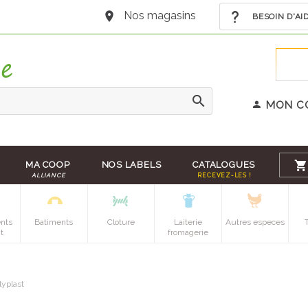
Nos magasins
BESOIN D'AI
MON C
MA COOP
NOS LABELS
CATALOGUES
ALLIANCE
RECEVEZ-LES !
nts
Batiments
Cloture
Laiterie
Autres especes
t
fromagerie
lyplast