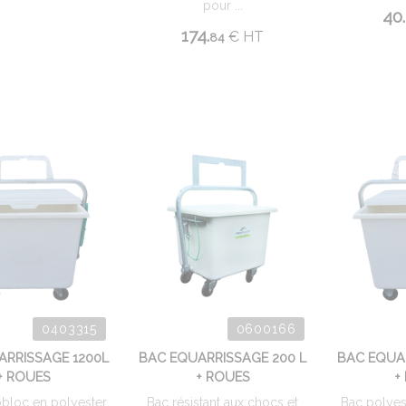
pour ...
40.
174.
€
HT
84
0403315
0600166
ARRISSAGE 1200L
BAC EQUARRISSAGE 200 L
BAC EQUA
+ ROUES
+ ROUES
+
bloc en polyester
Bac résistant aux chocs et
Bac polyes