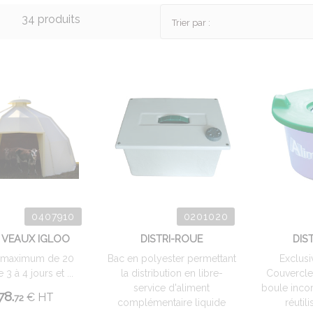
34 produits
Trier par :
0407910
0201020
À VEAUX IGLOO
DISTRI-ROUE
DIS
 maximum de 20
Bac en polyester permettant
Exclusiv
3 à 4 jours et ...
la distribution en libre-
Couvercle
service d'aliment
boule inco
78.
€
HT
72
complémentaire liquide
réutili