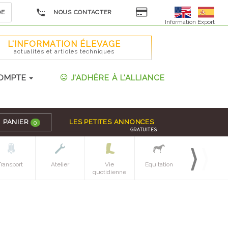
DE
NOUS CONTACTER
Information Export
L'INFORMATION ÉLEVAGE
actualités et articles techniques
OMPTE
J'ADHÈRE À L'ALLIANCE
PANIER
LES PETITES ANNONCES
0
GRATUITES
Transport
Atelier
Vie
Equitation
Espaces verts
quotidienne