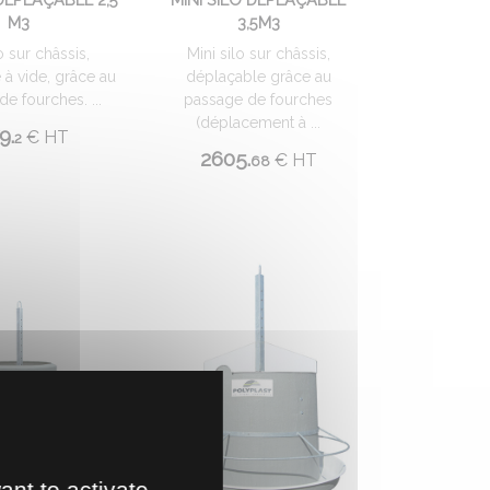
M3
3,5M3
o sur châssis,
Mini silo sur châssis,
 à vide, grâce au
déplaçable grâce au
e fourches. ...
passage de fourches
(déplacement à ...
9.
€
HT
2
2605.
€
HT
68
ant to activate