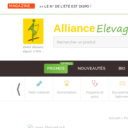
MAGAZINE...
>> LE N° DE L'ÉTÉ EST DISPO !
Alliance
Rechercher un produit
OFFRES
PROMOS
NOUVEAUTÉS
BIO
Petit materiel
Alimentation
Hygiene et
Equipeme
soins
batimen
Accueil
>
Po