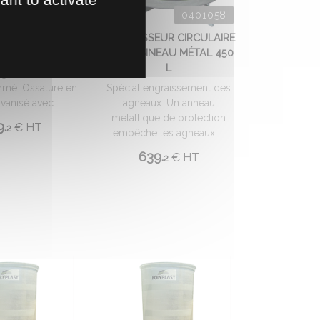
0407158
0401058
EUR CIRCULAIRE
NOURRISSEUR CIRCULAIRE
VENT 450 L
AVEC ANNEAU MÉTAL 450
L
uge et auvent en
rmé. Ossature en
Spécial engraissement des
vanisé avec ...
agneaux. Un anneau
métallique de protection
9.
€
HT
2
empêche les agneaux ...
639.
€
HT
2