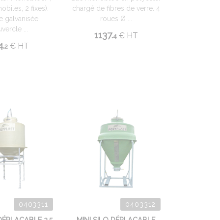
obiles, 2 fixes).
chargé de fibres de verre. 4
e galvanisée.
roues Ø ...
vercle ...
1137.
€
HT
4
4.
€
HT
2
0403311
0403312
 DÉPLAÇABLE 2,5
MINI SILO DÉPLAÇABLE