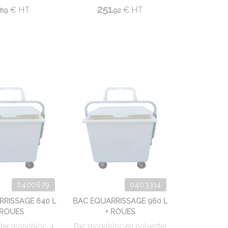
251.
€
HT
€
HT
89
92
0400679
0403314
RRISSAGE 640 L
BAC EQUARRISSAGE 960 L
 ROUES
+ ROUES
ter monobloc. 4
Bac monobloc en polyester