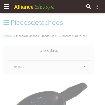
Elevage
Alliance
Piecesdetachees
Accueil
>
Pieces detachees
>
Tondeuses
>
Sunbeam supershear
4 produits
Trier par :