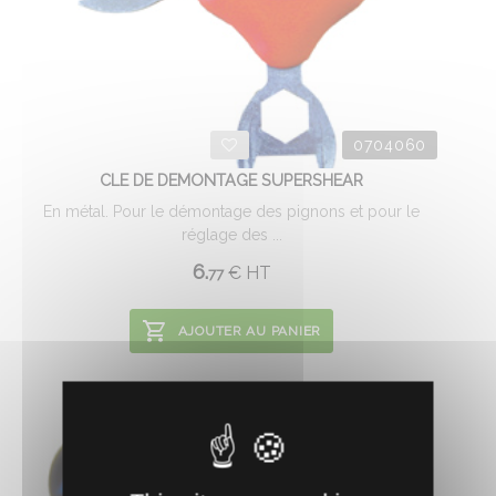
0704060
CLE DE DEMONTAGE SUPERSHEAR
En métal. Pour le démontage des pignons et pour le
réglage des ...
6.
€
HT
77
AJOUTER AU PANIER