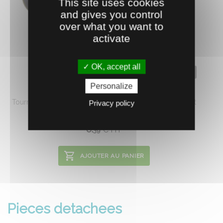
This site uses cookies
and gives you control
over what you want to
activate
OK, accept all
0704052
Personalize
TOURNEVIS SSS-804047
Tournevis à 2 lames pour les vis de peigne. Complément
Privacy policy
idéal dune ...
6.
€
HT
39
AJOUTER AU PANIER
Pieces detachees