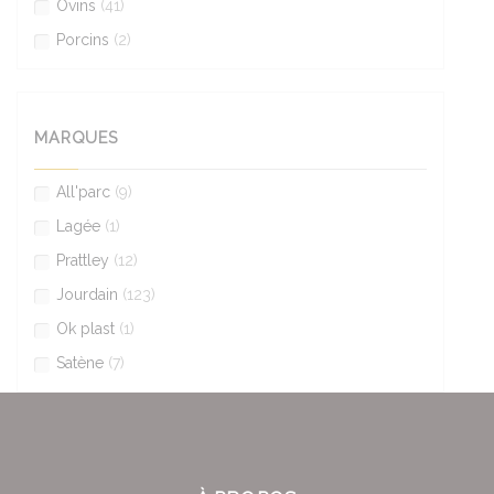
Ovins
(41)
Porcins
(2)
MARQUES
All'parc
(9)
Lagée
(1)
Prattley
(12)
Jourdain
(123)
Ok plast
(1)
Satène
(7)