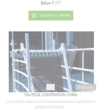
94.
€
HT
94
AJOUTER AU PANIER
0400739
FAUTEUIL CONTENTION OVINS
Le matériel idéal pour le retournement afin d'effectuer le
parage et diverses ...