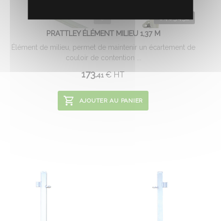
0403452
PRATTLEY ÉLÉMENT MILIEU 1,37 M
Élément de milieu, permet de maintenir un écartement de
couloir de contention ...
173.
€
HT
41
AJOUTER AU PANIER