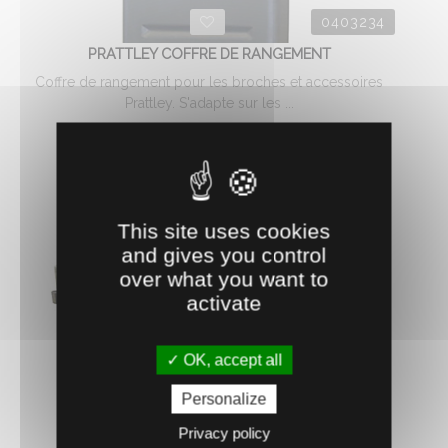
0403234
PRATTLEY COFFRE DE RANGEMENT
Coffre de rangement pour les broches et accessoires
Prattley. S'adapte sur les ...
231.
€
HT
09
AJOUTER AU PANIER
This site uses cookies
and gives you control
over what you want to
activate
OK, accept all
Personalize
Privacy policy