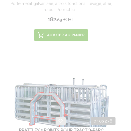
Porte métal galvanisée, à trois fonctions : levage, aller,
retour. Permet le ...
182.
€
HT
69
AJOUTER AU PANIER
0403238
PRATTLEY 3 POINTS POUR TRACTO-PARC