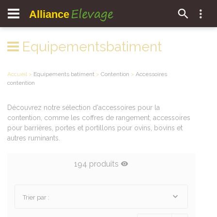
Elevage
Alliance
Equipementsbatiment
Accueil
>
Equipements batiment
>
Contention
>
Accessoires
contention
Découvrez notre sélection d'accessoires pour la
contention, comme les coffres de rangement, accessoires
pour barrières, portes et portillons pour ovins, bovins et
autres ruminants.
194 produits
Trier par :