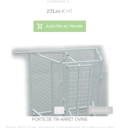
contention à ...
271.
€
HT
66
AJOUTER AU PANIER
0400162
PORTE DE TRI-ARRET OVINS
Porte de tri acier galvanisé spécialement étudiée pour une