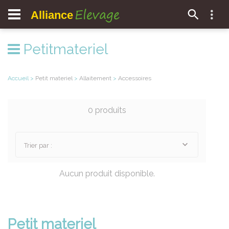
Elevage
Alliance
Petitmateriel
Accueil
>
Petit materiel
>
Allaitement
>
Accessoires
0 produits
Trier par :
Aucun produit disponible.
Petit materiel