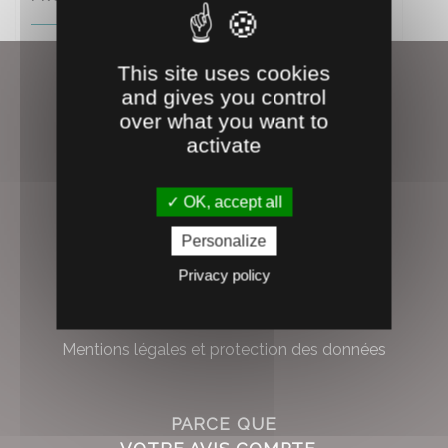
This site uses cookies
and gives you control
over what you want to
À PROPOS
activate
Qui sommes-nous ?
OK, accept all
Rejoignez-nous !
Personalize
Nous contacter
Privacy policy
Les marques Alliance
Conditions générales de vente
Mentions légales et protection des données
PARCE QUE