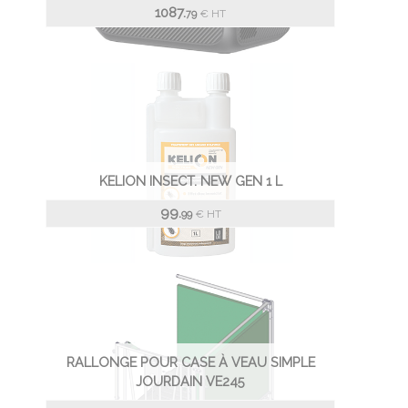
1087.
€
HT
79
KELION INSECT. NEW GEN 1 L
99.
€
HT
99
RALLONGE POUR CASE À VEAU SIMPLE
JOURDAIN VE245