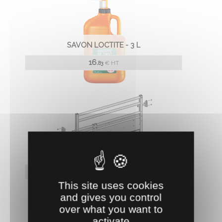
SAVON LOCTITE - 3 L
16.
€
HT
83
DOUBLE ÉPINGLE POUR COULOIR DE
POUSSEE PREMIUM jourdain
808.
€
HT
4
This site uses cookies
and gives you control
over what you want to
activate