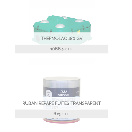
THERMOLAC 180 GV
1066.
€
HT
9
RUBAN RÉPARE FUITES TRANSPARENT
6.
€
HT
63