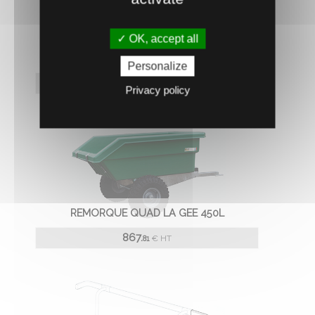
OK, accept all
GRIPPLE POUR BARBELE ACIER DUR
Personalize
42.
€
HT
86
Privacy policy
REMORQUE QUAD LA GEE 450L
867.
€
HT
81