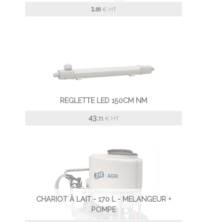
1.
€
HT
88
REGLETTE LED 150CM NM
43.
€
HT
71
CHARIOT À LAIT - 170 L - MELANGEUR +
POMPE