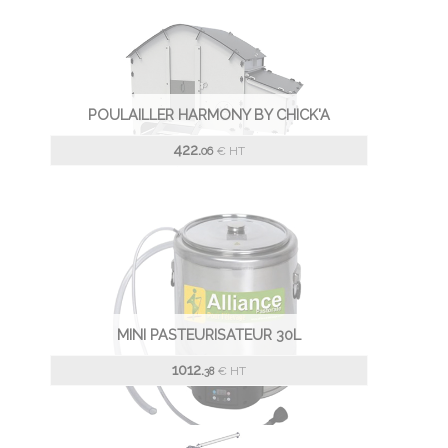
POULAILLER HARMONY BY CHICK'A
422.
€
HT
06
MINI PASTEURISATEUR 30L
1012.
€
HT
38