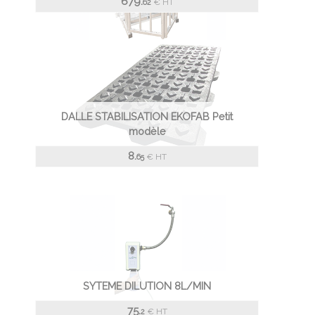
679.
€
HT
62
DALLE STABILISATION EKOFAB Petit
modèle
8.
€
HT
65
SYTEME DILUTION 8L/MIN
75.
€
HT
2