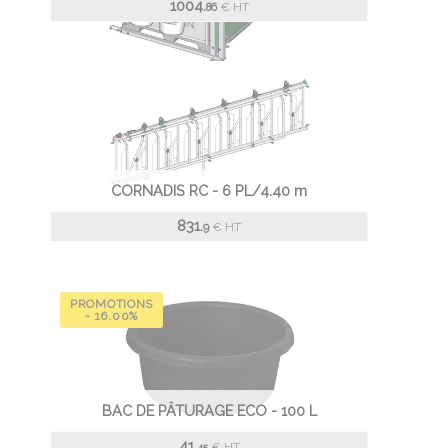
1004.
€
HT
86
CORNADIS RC - 6 PL/4.40 m
831.
€
HT
9
PROMOTIONS
- 16.00%
BAC DE PÂTURAGE ECO - 100 L
41.
€
HT
45