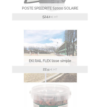
POSTE SPEEDRITE S2000 SOLAIRE
524.
€
HT
8
EKI RAIL FLEX lisse simple
22.
€
HT
51