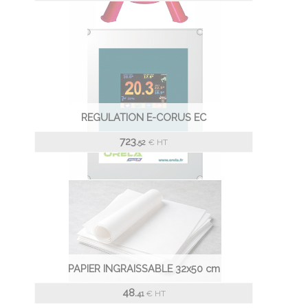
REGULATION E-CORUS EC
723.
€
HT
52
PAPIER INGRAISSABLE 32x50 cm
48.
€
HT
41