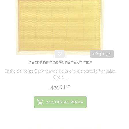
0630154
CADRE DE CORPS DADANT CIRE
Cadre de corps Dadant avec de la cire d'opercule française.
Ciré à ...
4.
€
HT
75
AJOUTER AU PANIER