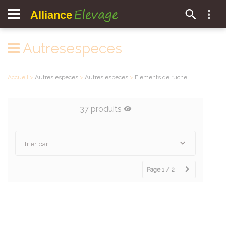
Elevage
Alliance
Autresespeces
Accueil
>
Autres especes
>
Autres especes
>
Elements de ruche
37 produits
Trier par :
Page 1 / 2