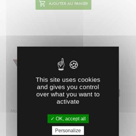
AJOUTER AU PANIER
This site uses cookies
and gives you control
0630249
over what you want to
activate
COUVRE CADRE TRANSPARENT
Moyen unique pour observer la vie de la colonie sans
déranger les ...
OK, accept all
3.
€
HT
71
Personalize