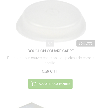
1001772
BOUCHON COUVRE CADRE
Bouchon pour couvre cadre bois ou plateau de chasse
abeille.
0.
€
HT
38
AJOUTER AU PANIER