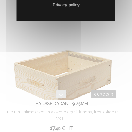
Privacy policy
AJOUTER AU PANIER
0630099
HAUSSE DADANT 9 25MM
En pin maritime avec un assemblage à tenons, très solide et
très ...
17.
€
HT
48