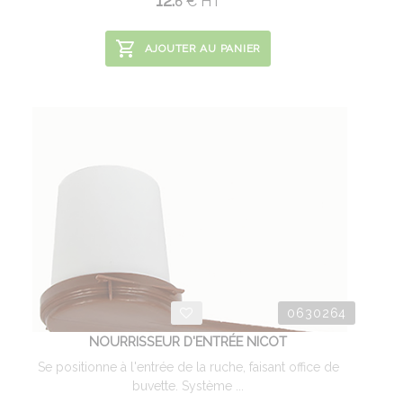
12.
€
HT
6
AJOUTER AU PANIER
0630264
NOURRISSEUR D'ENTRÉE NICOT
Se positionne à l'entrée de la ruche, faisant office de
buvette. Système ...