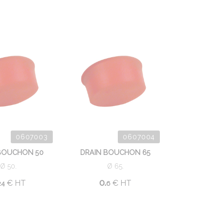
0607003
0607004
BOUCHON 50
DRAIN BOUCHON 65
Ø 50.
Ø 65.
0.
€
HT
€
HT
24
6