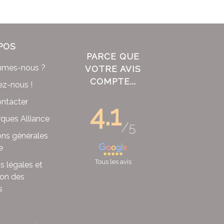
POS
PARCE QUE
mmes-nous ?
VOTRE AVIS
COMPTE...
ez-nous !
ntacter
4.1
ques Alliance
/5
ons générales
e
Tous les avis
s légales et
ion des
s