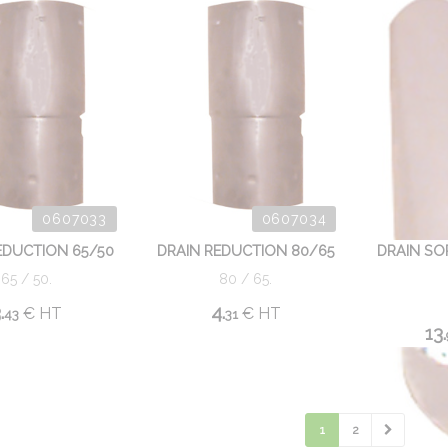
0607033
0607034
EDUCTION 65/50
DRAIN REDUCTION 80/65
DRAIN SO
65 / 50.
80 / 65.
.
4.
€
HT
€
HT
43
31
13.
1
2