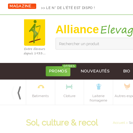
MAGAZINE...
>> LE N° DE L'ÉTÉ EST DISPO !
Alliance
Rechercher un produit
OFFRES
PROMOS
NOUVEAUTÉS
BIO
Equipements
Batiments
Cloture
Laiterie
Autres esp
batiment
fromagerie
Sol, culture & recol
Accueil
>
So