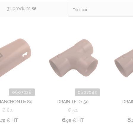
31 produits
Trier par :
0607028
0607042
MANCHON D= 80
DRAIN TE D= 50
DRAI
Ø 80.
Ø 50.
.
6.
8.
€
HT
€
HT
76
98