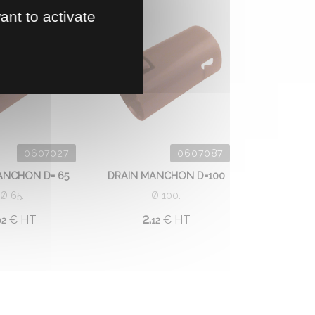
ant to activate
0607027
0607087
ANCHON D= 65
DRAIN MANCHON D=100
Ø 65.
Ø 100.
2.
€
HT
€
HT
02
12