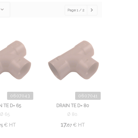
Page 1 / 2
0607043
0607041
N TE D= 65
DRAIN TE D= 80
Ø 65.
Ø 80.
17.
€
HT
€
HT
75
67