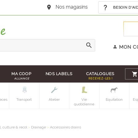
Nos magasins
BESOIN D'AI
MON C
MA COOP
NOS LABELS
CATALOGUES
ALLIANCE
RECEVEZ-LES !
eces
Transport
Atelier
Vie
Equitation
Es
quotidienne
l, culture & recol
>
Drainage
>
Accessoires drains