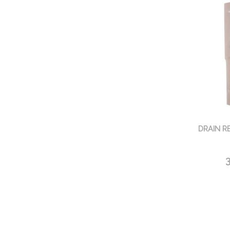
DRAIN R
3