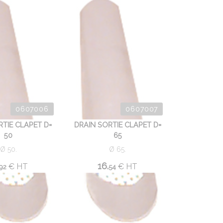
0607006
0607007
RTIE CLAPET D=
DRAIN SORTIE CLAPET D=
50
65
Ø 50.
Ø 65.
16.
€
HT
€
HT
92
54