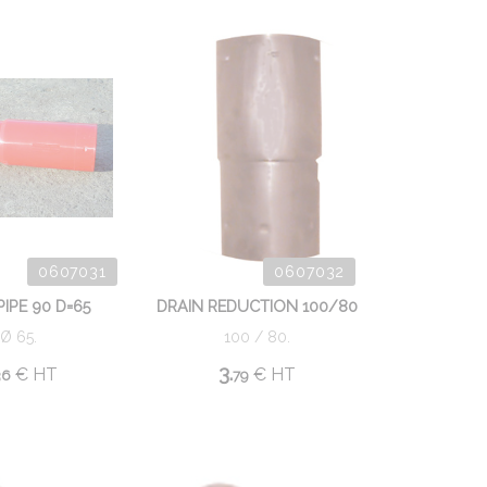
0607031
0607032
PIPE 90 D=65
DRAIN REDUCTION 100/80
Ø 65.
100 / 80.
3.
€
HT
€
HT
36
79