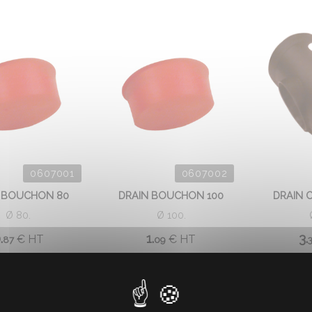
0607001
0607002
 BOUCHON 80
DRAIN BOUCHON 100
DRAIN C
Ø 80.
Ø 100.
.
1.
3.
€
HT
€
HT
87
09