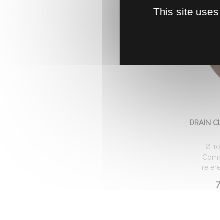
This site uses
DRAIN CL
Ø 10
Compa
référ
7