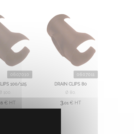
0607010
0607011
LIPS 100/125
DRAIN CLIPS 80
Ø 100.
Ø 80.
3.
€
HT
€
HT
38
01