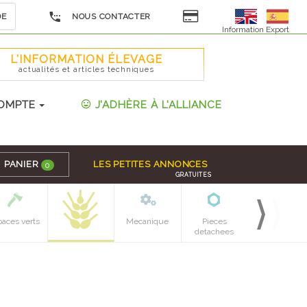
DE
NOUS CONTACTER
Information Export
L'INFORMATION ÉLEVAGE
actualités et articles techniques
OMPTE
J'ADHÈRE À L'ALLIANCE
PANIER
LES PETITES ANNONCES
0
GRATUITES
paces verts
Mecanique
Pieces
detachees