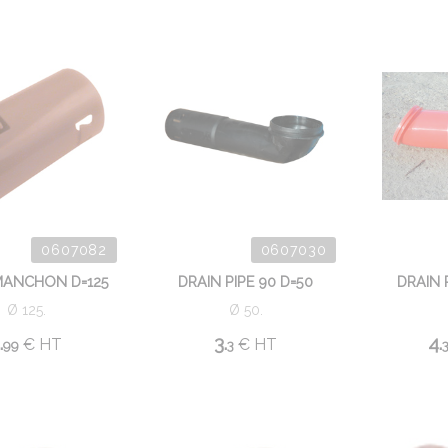
0607082
0607030
MANCHON D=125
DRAIN PIPE 90 D=50
DRAIN 
Ø 125.
Ø 50.
.
3.
4.
€
HT
€
HT
99
3