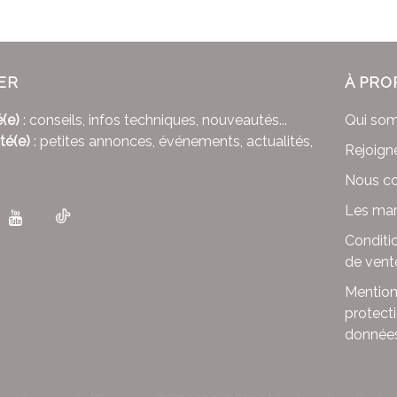
ER
À PRO
(e)
: conseils, infos techniques, nouveautés...
Qui so
té(e)
: petites annonces, événements, actualités,
Rejoign
Nous co
Les mar
Conditi
de vent
Mention
protect
donnée