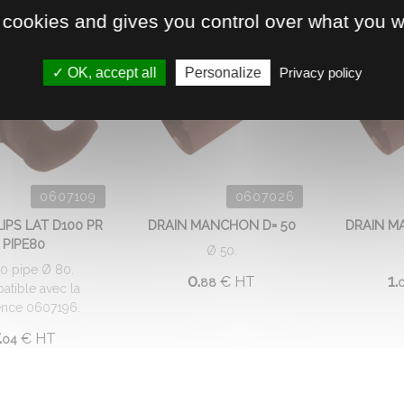
 cookies and gives you control over what you w
OK, accept all
Personalize
Privacy policy
0607109
0607026
IPS LAT D100 PR
DRAIN MANCHON D= 50
DRAIN M
PIPE80
Ø 50.
0 pipe Ø 80.
0.
1.
€
HT
88
tible avec la
ence 0607196.
.
€
HT
04