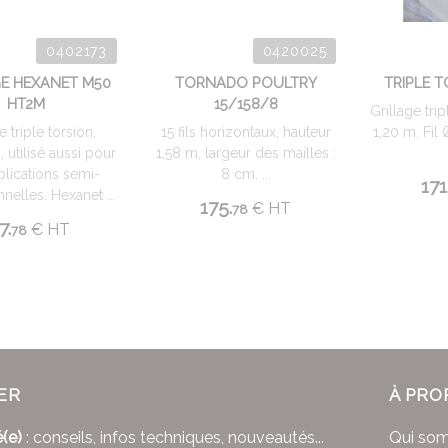
0402173
0420025
GE HEXANET M50
TORNADO POULTRY
TRIPLE T
HT2M
15/158/8
Grillage tri
e triple torsion,
15 fils horizontaux, hauteur
1,20 m. Fil 
, utilisé aussi pour
1,58 m, largeur des mailles :
lications semi-
8 cm. ...
171
nelles. Hexanet ...
175.
€
HT
78
7.
€
HT
78
ER
À PRO
(e)
: conseils, infos techniques, nouveautés...
Qui so