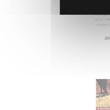
GRILLA
Grillage 
g/m². Ma
nouées p
20