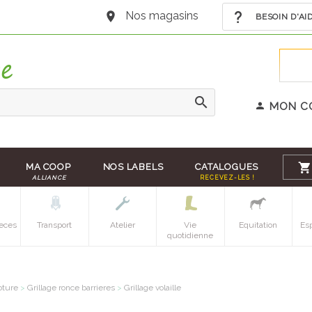
Nos magasins
BESOIN D'AI
MON C
MA COOP
NOS LABELS
CATALOGUES
ALLIANCE
RECEVEZ-LES !
eces
Transport
Atelier
Vie
Equitation
Es
quotidienne
oture
>
Grillage ronce barrieres
>
Grillage volaille