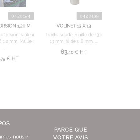
0420194
0420139
ORSION 1,20 M
VOLINET 13 X 13
ple torsion hauteur
Treillis soudé, maille de 13 x
Ø 1,2 mm. Maille :
13 mm, fil de 0.8 mm. ...
...
83.
€
HT
46
.
€
HT
79
POS
PARCE QUE
mmes-nous ?
VOTRE AVIS