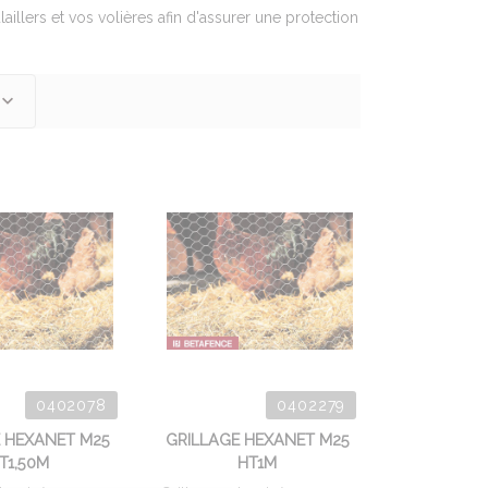
aillers et vos volières afin d'assurer une protection
0402078
0402279
E HEXANET M25
GRILLAGE HEXANET M25
T1,50M
HT1M