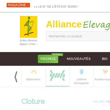
MAGAZINE...
>> LE N° DE L'ÉTÉ EST DISPO !
Alliance
Rechercher un produit
OFFRES
PROMOS
NOUVEAUTÉS
BIO
Equipements
Batiments
Laiterie
Autres esp
batiment
fromagerie
Cloture
Accueil
>
Cl