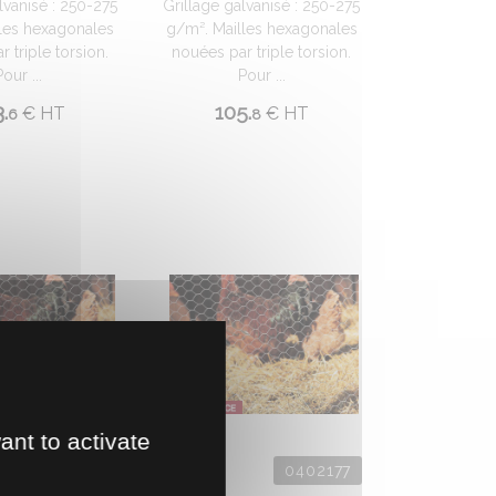
lvanisé : 250-275
Grillage galvanisé : 250-275
les hexagonales
g/m². Mailles hexagonales
 triple torsion.
nouées par triple torsion.
Pour ...
Pour ...
.
105.
€
HT
€
HT
6
8
ant to activate
0402420
0402177