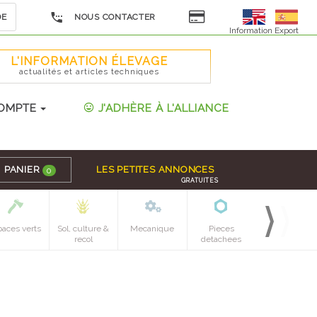
DE
NOUS CONTACTER
Information Export
L'INFORMATION ÉLEVAGE
actualités et articles techniques
OMPTE
J'ADHÈRE À L'ALLIANCE
PANIER
LES PETITES ANNONCES
0
GRATUITES
paces verts
Sol, culture &
Mecanique
Pieces
recol
detachees