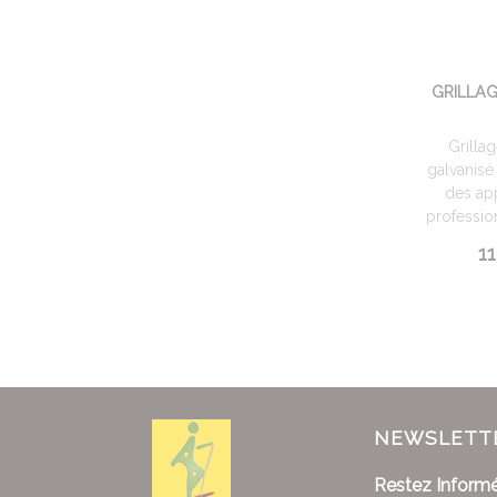
GRILLA
Grillag
galvanisé 
des app
profession
11
NEWSLETT
Restez Informé