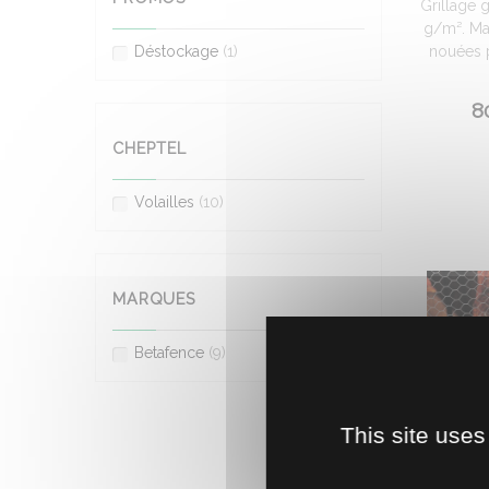
Grillage 
g/m². Ma
Déstockage
(1)
nouées p
8
CHEPTEL
Volailles
(10)
MARQUES
Betafence
(9)
This site uses