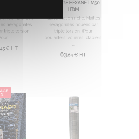
 HEXANET M50
GRILLAGE HEXANET M50
T1,50M
HT1M
lvanisé : 250-275
Galvanisation riche. Mailles
les hexagonales
hexagonales nouées par
 triple torsion.
triple torsion. (Pour
Pour ...
poulaillers, volières, clapiers,
...
.
€
HT
45
63.
€
HT
64
KAGE
0%