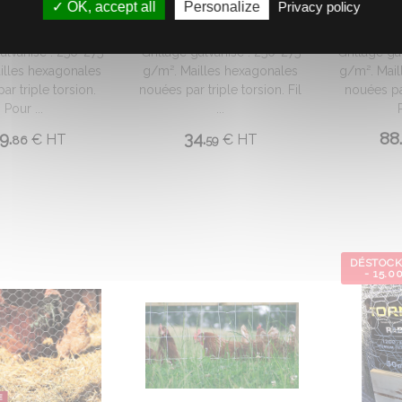
OK, accept all
Personalize
Privacy policy
GE HEXANET M25
GRILLAGE HEXANET M50
GRILLAGE
HT2M
HT0,50M
H
galvanisé : 250-275
Grillage galvanisé : 250-275
Grillage ga
illes hexagonales
g/m². Mailles hexagonales
g/m². Mail
ar triple torsion.
nouées par triple torsion. Fil
nouées par
Pour ...
...
9.
34.
88
€
HT
€
HT
86
59
DÉSTOC
- 15.0