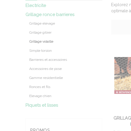
Explorez n
Electricite
optimale à
Grillage ronce barrieres
Grillage elevage
Grillage gibier
Grillage volaille
Simple torsion
Barrieres et accessoires
Accessoires de pose
Gamme residentielle
Ronces et fils
Elevage chien
Piquets et lisses
GRILLAG
PROMOS