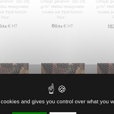
galvanisé : 250-275
Grillage galvanisé : 250-275
Grillage ga
illes hexagonales
g/m². Mailles hexagonales
g/m². Mail
ar triple torsion.
nouées par triple torsion.
nouées par
Pour ...
Pour ...
0.
60.
153
€
HT
€
HT
84
64
 cookies and gives you control over what you w
0402170
0402518