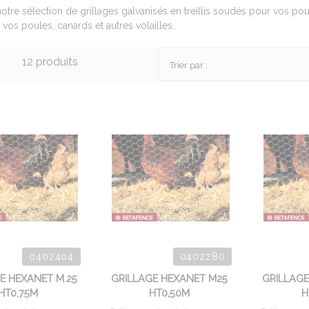
otre sélection de grillages galvanisés en treillis soudés pour vos poul
 vos poules, canards et autres volailles.
12 produits
Trier par :
0402404
0402280
E HEXANET M.25
GRILLAGE HEXANET M25
GRILLAG
HT0,75M
HT0,50M
H