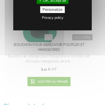
OK, accept all
Personalize
Privacy policy
0620889
BOUCHON POUR ABREUVOIR POLYFLEX ET
MANGEOIRES
Bouchon de vidange pour mangeoires à crochets (réf:
0620319), mangeoires de pré ...
1.
€
HT
41
AJOUTER AU PANIER