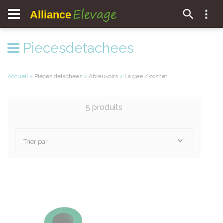
Elevage
Alliance
Piecesdetachees
Accueil
>
Pieces detachees
>
Abreuvoirs
>
La gee / cosnet
5 produits
Trier par :