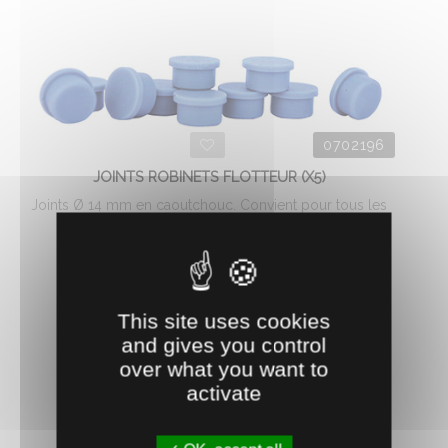
0702196
JOINTS ROBINETS FLOTTEUR (X5)
Joints Ø 14 mm en caoutchouc. Convient pour tous les
modèles d'abreuvoirs ...
6.
€
HT
02
AJOUTER AU PANIER
This site uses cookies
and gives you control
over what you want to
activate