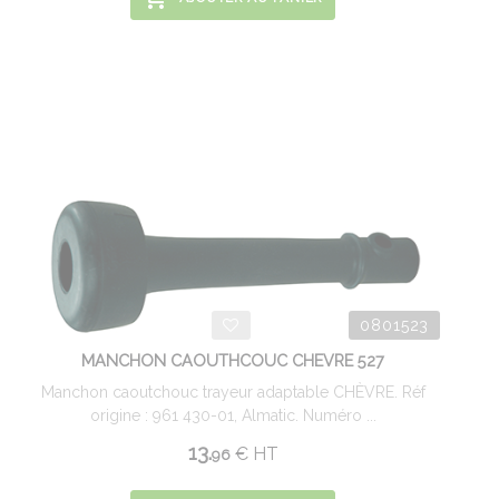
0801523
MANCHON CAOUTHCOUC CHEVRE 527
Manchon caoutchouc trayeur adaptable CHÈVRE. Réf
origine : 961 430-01, Almatic. Numéro ...
13.
€
HT
96