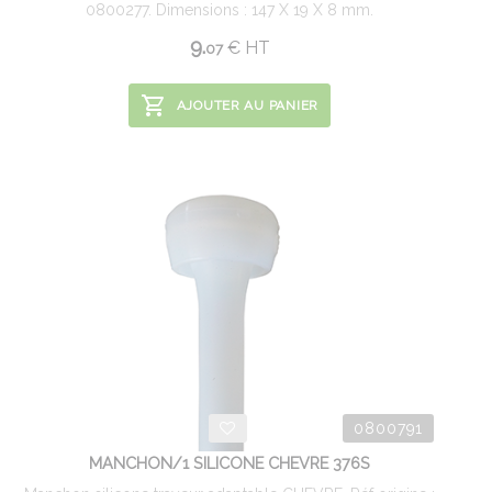
0800277. Dimensions : 147 X 19 X 8 mm.
9.
€
HT
07
AJOUTER AU PANIER
0800791
MANCHON/1 SILICONE CHEVRE 376S