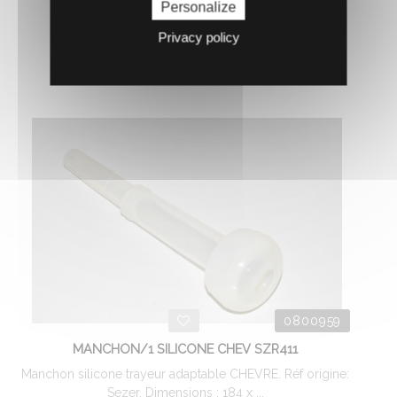
Personalize
23.
€
HT
03
Privacy policy
AJOUTER AU PANIER
0800959
MANCHON/1 SILICONE CHEV SZR411
Manchon silicone trayeur adaptable CHEVRE. Réf origine:
Sezer. Dimensions : 184 x ...