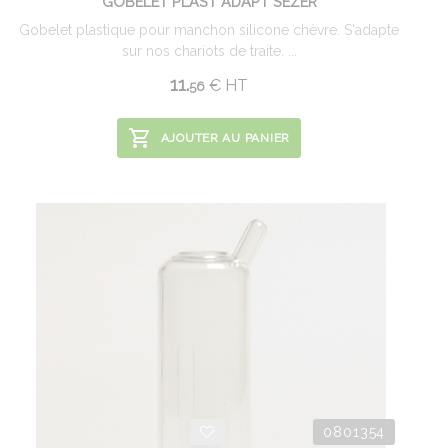
GOBELET PLAST ADAPT SEZER
Gobelet plastique pour manchon silicone chèvre. S'adapte
sur nos chariots de traite. ...
11.
€
HT
56
AJOUTER AU PANIER
0801354