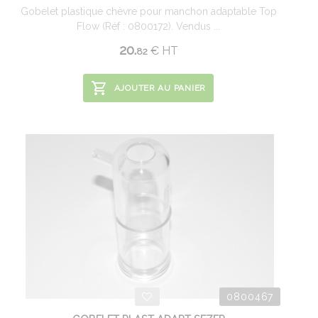
Gobelet plastique chèvre pour manchon adaptable Top
Flow (Réf : 0800172). Vendus ...
20.
€
HT
82
AJOUTER AU PANIER
0800467