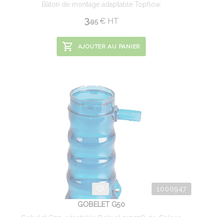
Bâton de montage adaptable Topflow.
3.
€
HT
95
AJOUTER AU PANIER
1000947
GOBELET G50