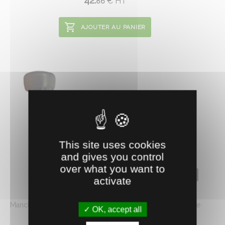
42.
€
HT
86
AJOUTER AU PANIER
This site uses cookies
and gives you control
over what you want to
0800934
activate
MANCHON/1 SILICONE CHEV COUDE
Manchon trayeur adaptable chèvre, silicone, coudé. Moule
OK, accept all
490/SCR03. Dimensions : 280 x ...