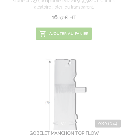
Gobelet G50, adaptable Delaval 919398-01. Coloris
aléatoire : bleu ou transparent.
16.
€
HT
07
AJOUTER AU PANIER
0801044
GOBELET MANCHON TOP FLOW