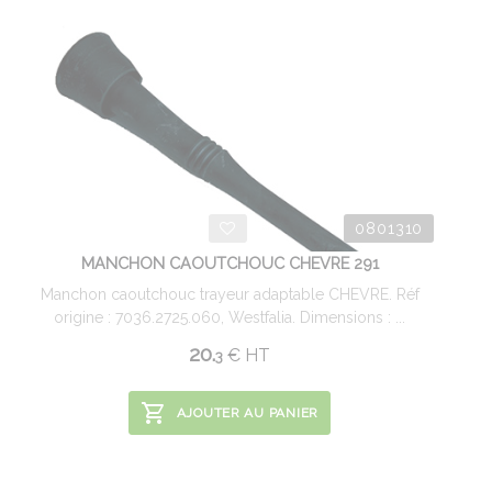
0801310
MANCHON CAOUTCHOUC CHEVRE 291
Manchon caoutchouc trayeur adaptable CHEVRE. Réf
origine : 7036.2725.060, Westfalia. Dimensions : ...
20.
€
HT
3
AJOUTER AU PANIER