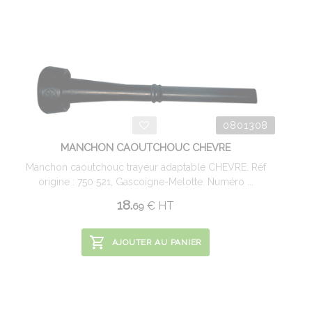
0801308
MANCHON CAOUTCHOUC CHEVRE
Manchon caoutchouc trayeur adaptable CHEVRE. Réf
origine : 750 521, Gascoigne-Melotte. Numéro ...
18.
€
HT
69
AJOUTER AU PANIER