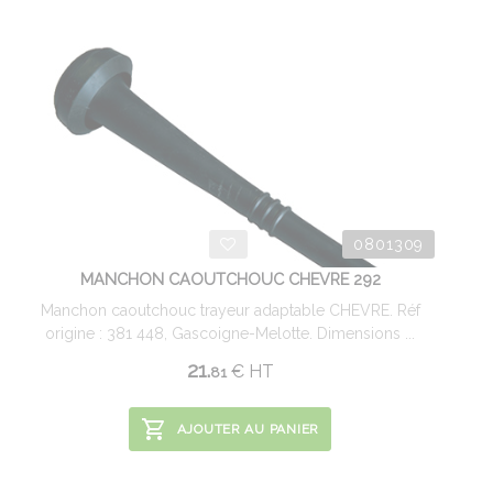
0801309
MANCHON CAOUTCHOUC CHEVRE 292
Manchon caoutchouc trayeur adaptable CHEVRE. Réf
origine : 381 448, Gascoigne-Melotte. Dimensions ...
21.
€
HT
81
AJOUTER AU PANIER