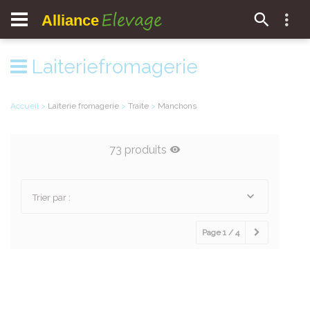
Elevage
Alliance
Laiteriefromagerie
Accueil
>
Laiterie fromagerie
>
Traite
>
Manchons
73 produits
Trier par :
Page 1 / 4