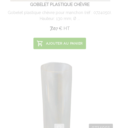
GOBELET PLASTIQUE CHÈVRE
Gobelet plastique chèvre pour manchon (réf : 0724050).
Hauteur: 130 mm; Ø ...
7.
€
HT
67
AJOUTER AU PANIER
0724002