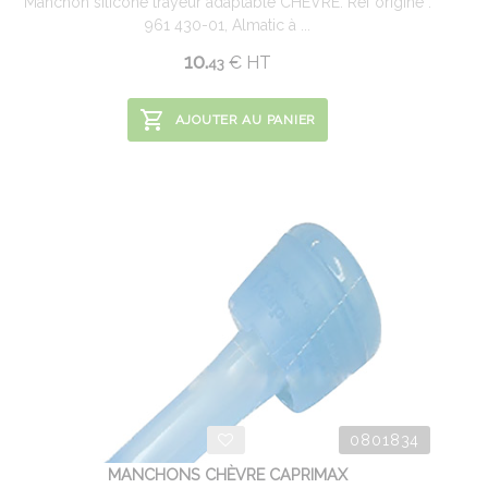
Manchon silicone trayeur adaptable CHEVRE. Réf origine :
961 430-01, Almatic à ...
10.
€
HT
43
AJOUTER AU PANIER
0801834
MANCHONS CHÈVRE CAPRIMAX