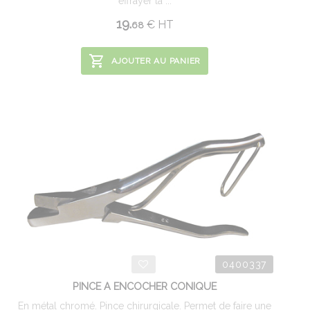
effrayer la ...
19.
€
HT
68
AJOUTER AU PANIER
0400337
PINCE A ENCOCHER CONIQUE
En métal chromé. Pince chirurgicale. Permet de faire une