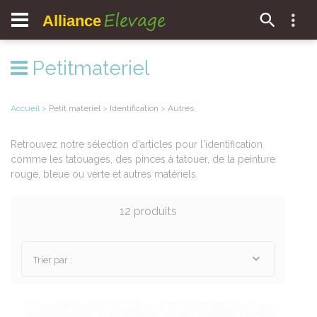
Elevage
Alliance
Petitmateriel
Accueil
>
Petit materiel
>
Identification
>
Autres
Retrouvez notre sélection d'articles pour l'identification
comme les tatouages, des pinces à tatouer, de la peinture
rouge, bleue ou verte et autres matériels.
12 produits
Trier par :