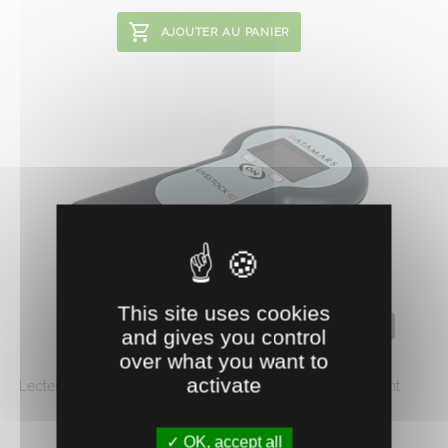
AJOUTER AU PANIER
This site uses cookies
0410196
and gives you control
LECTEUR IDENTIFICATION TRACKING 1
over what you want to
activate
Lecteur portable de supports d'identification. Extrêmement
léger et facile à manipuler avec ...
375.
€
HT
OK, accept all
03