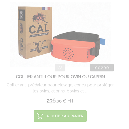
1002001
COLLIER ANTI-LOUP POUR OVIN OU CAPRIN
Collier anti-prédateur pour élevage, conçu pour protéger
les ovins, caprins, bovins et ...
236.
€
HT
88
AJOUTER AU PANIER