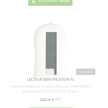
AJOUTER AU PANIER
0410195
LECTEUR IDENTIFICATION F1
Lecteur portable de boucles et puces d'identification
électronique (HDX et FDX-B). Ecran ...
112.
€
HT
78