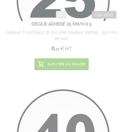
0503816
DISQUE ADHESIF 25 KM/H X 5
Adhésif. Fond blanc Ø 200 mm. Hauteur chiffres : 150 mm
en noir.
6.
€
HT
11
AJOUTER AU PANIER