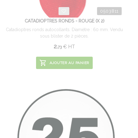
0503811
CATADIOPTRES RONDS - ROUGE (X 2)
Catadioptres ronds autocollants. Diamètre : 60 mm. Vendu
sous blister de 2 pièces.
2.
€
HT
73
AJOUTER AU PANIER