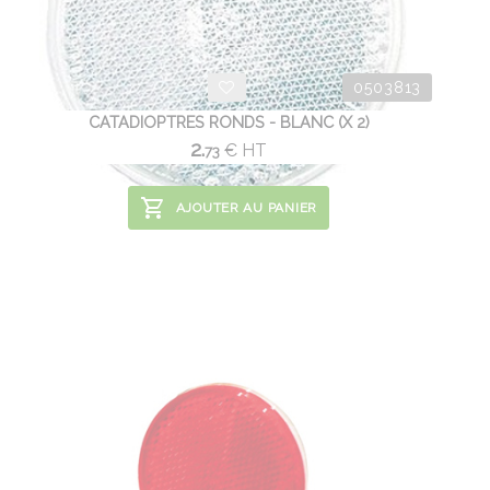
0503813
CATADIOPTRES RONDS - BLANC (X 2)
2.
€
HT
73
AJOUTER AU PANIER