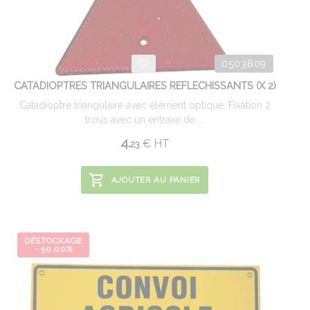
0503809
CATADIOPTRES TRIANGULAIRES REFLECHISSANTS (X 2)
Catadioptre triangulaire avec élément optique. Fixation 2
trous avec un entraxe de ...
4.
€
HT
23
AJOUTER AU PANIER
DÉSTOCKAGE
- 50.00%