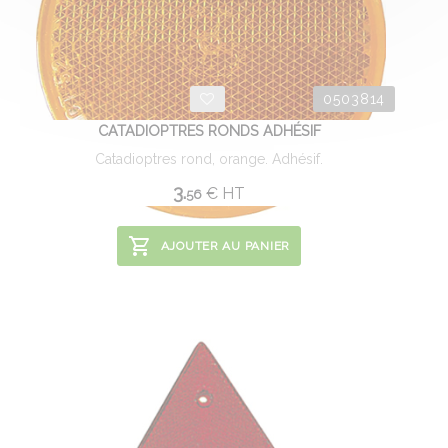
0503814
CATADIOPTRES RONDS ADHÉSIF
Catadioptres rond, orange. Adhésif.
3.
€
HT
56
AJOUTER AU PANIER