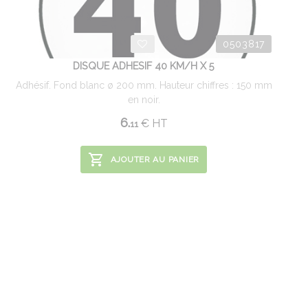
0503817
DISQUE ADHESIF 40 KM/H X 5
Adhésif. Fond blanc ø 200 mm. Hauteur chiffres : 150 mm
en noir.
6.
€
HT
11
AJOUTER AU PANIER