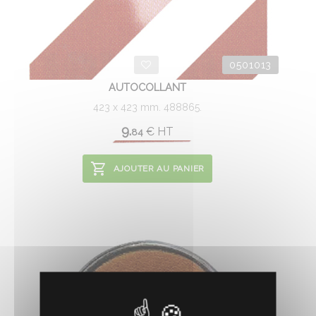
0501013
AUTOCOLLANT
423 x 423 mm. 488865.
9.
€
HT
84
AJOUTER AU PANIER