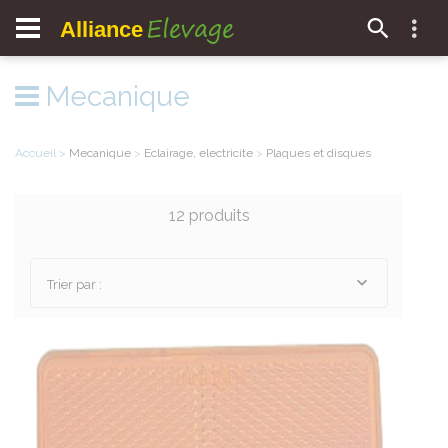
Elevage
Alliance
Mecanique
Accueil
>
Mecanique
>
Eclairage, electricite
>
Plaques et disques
12 produits
Trier par :