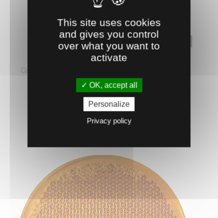
This site uses cookies
and gives you control
0503812
over what you want to
activate
CATADIOPTRES RONDS
Catadioptres rond (Ø 60 mm), orange. Adhésif avec
perçage. Vendus sous blister ...
OK, accept all
2.
€
HT
73
Personalize
Privacy policy
AJOUTER AU PANIER