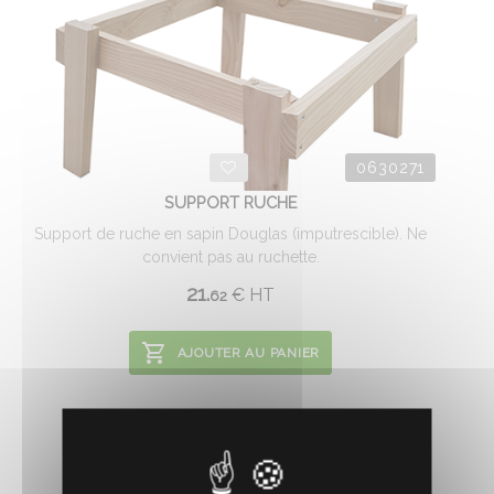
0630271
SUPPORT RUCHE
Support de ruche en sapin Douglas (imputrescible). Ne
convient pas au ruchette.
21.
€
HT
62
AJOUTER AU PANIER