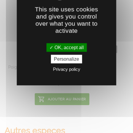
This site uses cookies
and gives you control
over what you want to
activate
OK, accept all
0630304
POIGNÉE DE RUCHE ST ÉTIENNE 19 CM
Personalize
Poignée acier zingué, à fixer avec des vis à l'extérieur du
Privacy policy
corps ...
2.
€
HT
07
AJOUTER AU PANIER
Autres especes