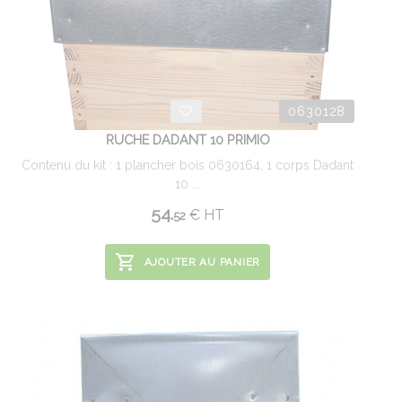
0630128
RUCHE DADANT 10 PRIMIO
Contenu du kit : 1 plancher bois 0630164, 1 corps Dadant
10 ...
54.
€
HT
52
AJOUTER AU PANIER