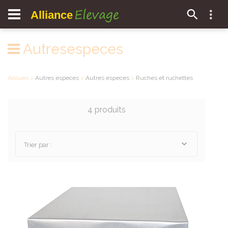
Elevage
Alliance
Autresespeces
Accueil
>
Autres especes
>
Autres especes
>
Ruches et ruchettes
4 produits
Trier par :