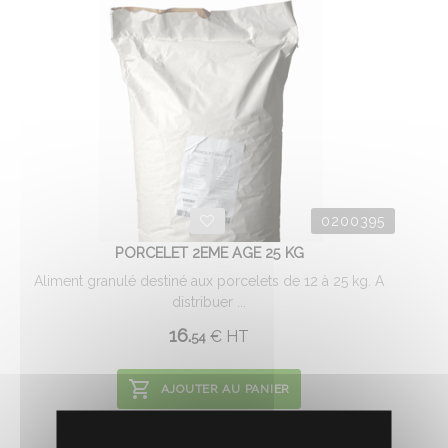
0200395
PORCELET 2EME AGE 25 KG
Aliment granulé destiné aux porcelets de 12 à 25 kg. A
distribuer ...
16.
€
HT
54
AJOUTER AU PANIER