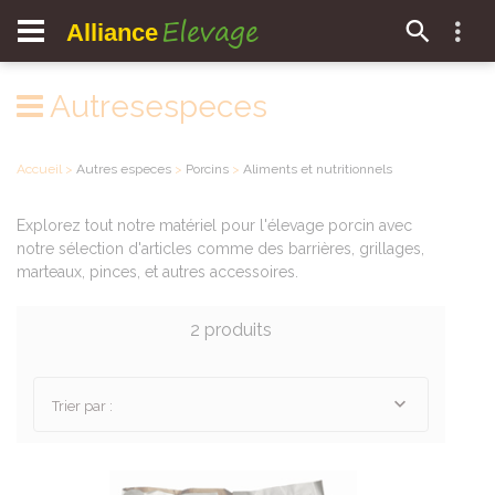
Elevage
Alliance
Autresespeces
Accueil
>
Autres especes
>
Porcins
>
Aliments et nutritionnels
Explorez tout notre matériel pour l'élevage porcin avec
notre sélection d'articles comme des barrières, grillages,
marteaux, pinces, et autres accessoires.
2 produits
Trier par :