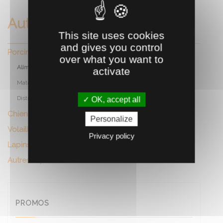
Autres especes
This site uses cookies
and gives you control
Porcins
over what you want to
Aliments et nutritionnels
activate
Materiel élevage
Distribution aliment et a
OK, accept all
Chiens et chats
Personalize
Volailles
Privacy policy
Lapins
Autres especes
PROMOS