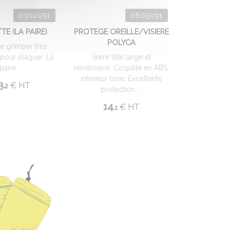
0304051
0605091
TE (LA PAIRE)
PROTEGE OREILLE/VISIERE
POLYCA
e grimper très
 pour élaguer. La
Serre tête large et
paire.
rembourré. Coquille en ABS,
intérieur lisse. Excellente
3.
€
HT
2
protection ...
14.
€
HT
1