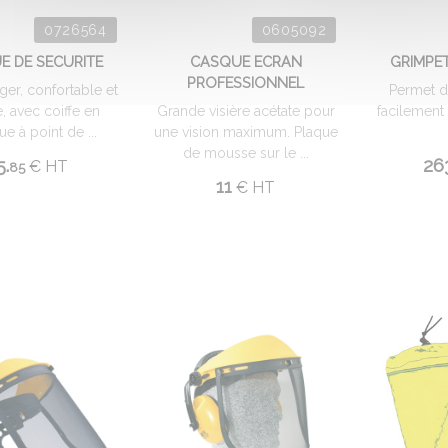
0726564
0605092
E DE SECURITE
CASQUE ECRAN
GRIMPET
PROFESSIONNEL
er, confortable et
Permet d
, avec coiffe en
Grande visière acétate pour
facilement
ue à point de ...
une vision maximum. Plaque
de mousse sur le ...
5.
26
€
HT
85
11
€
HT