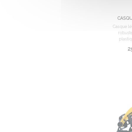
CASQU
Casque lég
robuste
plastiq
2