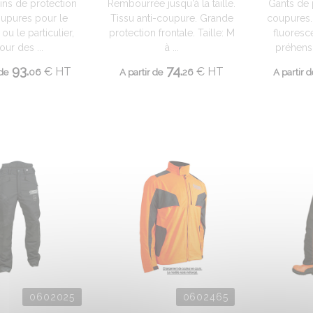
ns de protection
Rembourrée jusqu'à la taille.
Gants de 
oupures pour le
Tissu anti-coupure. Grande
coupures.
 ou le particulier,
protection frontale. Taille: M
fluoresc
our des ...
à ...
préhensi
93.
74.
€
HT
€
HT
 de
06
A partir de
26
A partir d
0602025
0602465