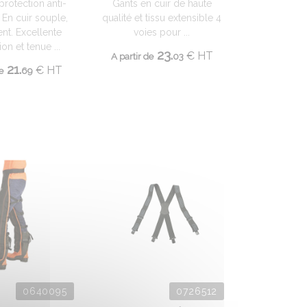
protection anti-
Gants en cuir de haute
 En cuir souple,
qualité et tissu extensible 4
ent. Excellente
voies pour ...
on et tenue ...
23.
€
HT
A partir de
03
21.
€
HT
e
69
0640095
0726512