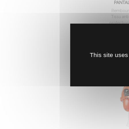
PANTA
Rembourré
Tissu ant
protection 
A partir
This site uses