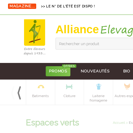
MAGAZINE...
>> LE N° DE L'ÉTÉ EST DISPO !
Alliance
Rechercher un produit
OFFRES
PROMOS
NOUVEAUTÉS
BIO
Equipements
Batiments
Cloture
Laiterie
Autres esp
batiment
fromagerie
Espaces verts
Accueil
>
Es