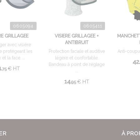
0605094
0605411
RE GRILLAGEE
VISIERE GRILLAGEE +
MANCHETT
ANTIBRUIT
ger avec visière
ée protégeant les
Protection faciale et auditive
Anti-coupur
et la face. ...
légère et confortable.
42
Bandeau à point de réglage
1.
€
HT
75
...
14.
€
HT
95
ER
À PRO