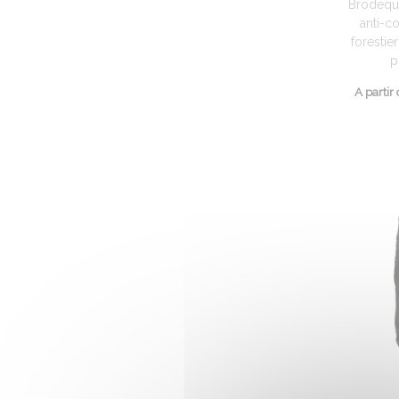
Brodequi
anti-c
forestier
p
A partir