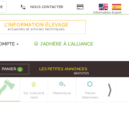
DE
NOUS CONTACTER
Information Export
L'INFORMATION ÉLEVAGE
actualités et articles techniques
OMPTE
J'ADHÈRE À L'ALLIANCE
PANIER
LES PETITES ANNONCES
0
GRATUITES
Sol, culture &
Mecanique
Pieces
recol
detachees