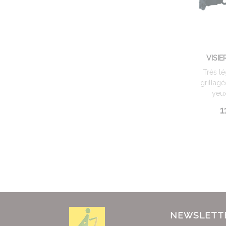
VISIE
Très lé
grillag
yeux 
1
NEWSLETT