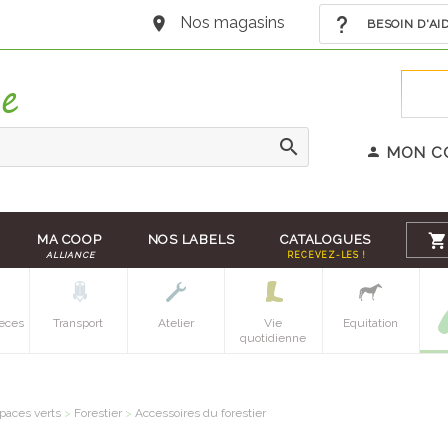
Nos magasins
BESOIN D'AI
MON C
MA COOP
NOS LABELS
CATALOGUES
ALLIANCE
RECEVEZ-LES !
eces
Transport
Atelier
Vie
Equitation
quotidienne
paces verts
>
Forestier
>
Accessoires du forestier