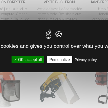
LON FORESTIER
VESTE BUCHERON
JAMBIERE
 jusqu'à la taille.
Veste de travail décontractée
Jambiè
i-coupure. Grande
et respirante. Résistante aux
fonct
frontale. Taille : de
déchirures et aux rayures. ...
ergonomiq
...
respirantes
55.
€
HT
A partir de
35
75.
€
HT
 de
20
60.
 cookies and gives you control over what you w
OK, accept all
Personalize
Privacy policy