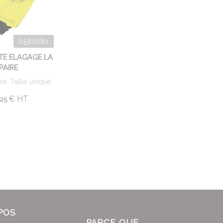
0561081
E ELAGAGE LA
PAIRE
e. Taille unique.
.
€
HT
25
POS
PARCE QUE