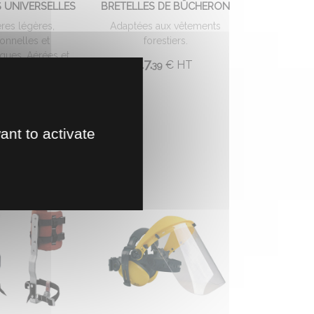
S UNIVERSELLES
BRETELLES DE BÛCHERON
res légères,
Adaptées aux vêtements
ionnelles et
forestiers.
ues. Aérées et
17.
€
HT
39
. 100 % polyester.
4 ...
€
HT
98
ant to activate