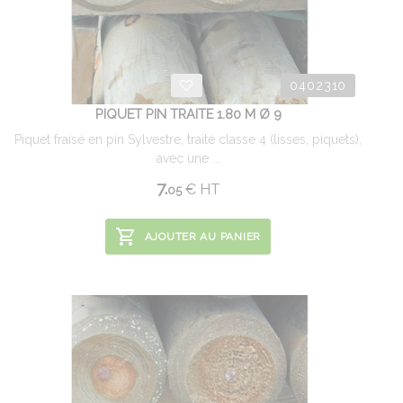
0402310
PIQUET PIN TRAITE 1.80 M Ø 9
Piquet fraisé en pin Sylvestre, traité classe 4 (lisses, piquets),
avec une ...
7.
€
HT
05
AJOUTER AU PANIER