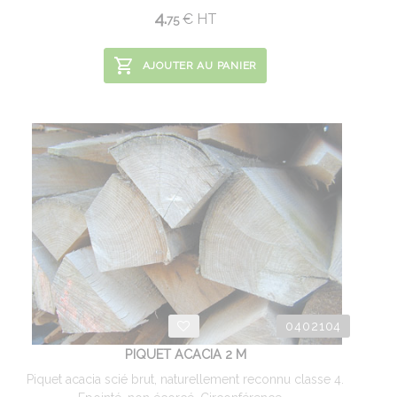
4.
€
HT
75
AJOUTER AU PANIER
0402104
PIQUET ACACIA 2 M
Piquet acacia scié brut, naturellement reconnu classe 4.