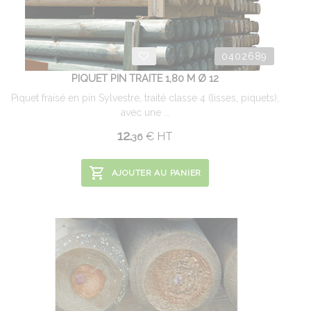
0402689
PIQUET PIN TRAITE 1,80 M Ø 12
Piquet fraisé en pin Sylvestre, traité classe 4 (lisses, piquets),
avec une ...
12.
€
HT
36
AJOUTER AU PANIER