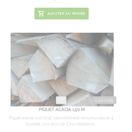
AJOUTER AU PANIER
0402455
PIQUET ACACIA 1,50 M
Piquet acacia scié brut, naturellement reconnu classe 4.
Epointé, non écorcé. Circonférence ...