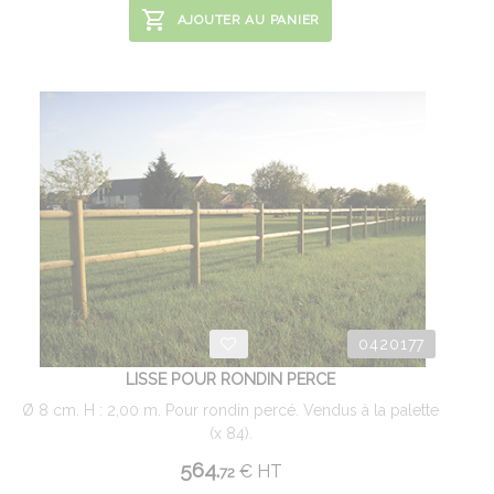
AJOUTER AU PANIER
0420177
LISSE POUR RONDIN PERCE
Ø 8 cm. H : 2,00 m. Pour rondin percé. Vendus à la palette
(x 84).
564.
€
HT
72