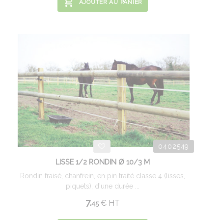
AJOUTER AU PANIER
0402549
LISSE 1/2 RONDIN Ø 10/3 M
Rondin fraisé, chanfrein, en pin traité classe 4 (lisses,
piquets), d'une durée ...
7.
€
HT
45