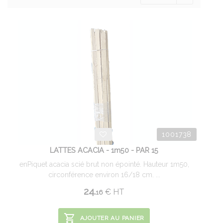
1001738
LATTES ACACIA - 1m50 - PAR 15
enPiquet acacia scié brut non épointé. Hauteur 1m50,
circonférence environ 16/18 cm. ...
24.
€
HT
16
AJOUTER AU PANIER