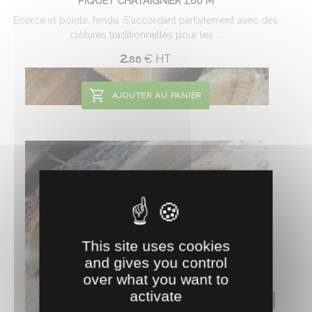
PIQUET CHATAIGNIER 1,60 M
Ecorcé et pointé, fendu. S'accordant parfaitement avec des
clôtures traditionnelles pour les ...
2.
€
HT
86
AJOUTER AU PANIER
This site uses cookies
and gives you control
over what you want to
activate
0402005