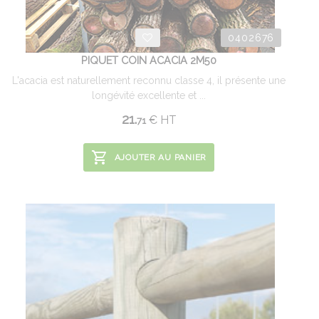
0402676
PIQUET COIN ACACIA 2M50
L'acacia est naturellement reconnu classe 4, il présente une
longévité excellente et ...
21.
€
HT
71
AJOUTER AU PANIER