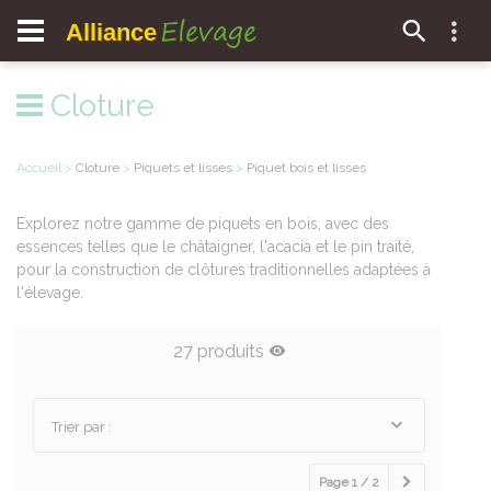
Elevage
Alliance
Cloture
Accueil
>
Cloture
>
Piquets et lisses
>
Piquet bois et lisses
Explorez notre gamme de piquets en bois, avec des
essences telles que le châtaigner, l'acacia et le pin traité,
pour la construction de clôtures traditionnelles adaptées à
l'élevage.
27 produits
Trier par :
Page 1 / 2