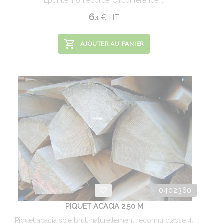
Epointé, non écorcé. Circonférence ...
6.
€
HT
1
AJOUTER AU PANIER
0402360
PIQUET ACACIA 2,50 M
Piquet acacia scié brut, naturellement reconnu classe 4.