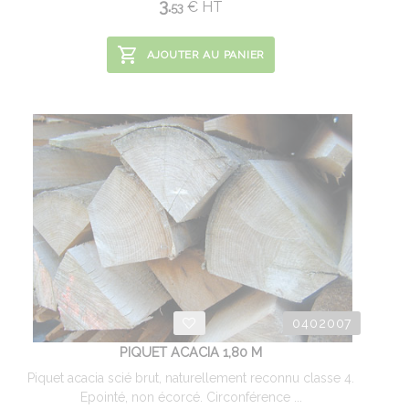
3.
€
HT
53
AJOUTER AU PANIER
0402007
PIQUET ACACIA 1,80 M
Piquet acacia scié brut, naturellement reconnu classe 4.
Epointé, non écorcé. Circonférence ...