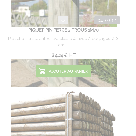
0402681
PIQUET PIN PERCE 2 TROUS 1M70
Piquet pin traité autoclave classe 4, avec 2 perçages Ø 8
cm, ...
24.
€
HT
74
AJOUTER AU PANIER