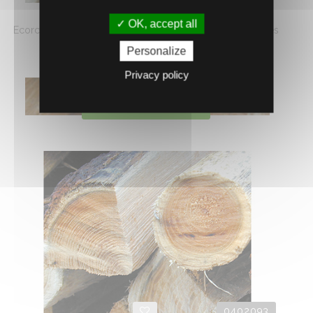
PIQUET CHATAIGNIER 1,80 M
OK, accept all
Ecorcé et pointé, fendu. S'accordant parfaitement avec des
clôtures traditionnelles pour les ...
Personalize
3.
€
HT
06
Privacy policy
AJOUTER AU PANIER
0402093