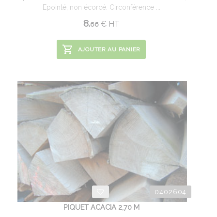
Epointé, non écorcé. Circonférence ...
8.
€
HT
66
AJOUTER AU PANIER
0402604
PIQUET ACACIA 2,70 M