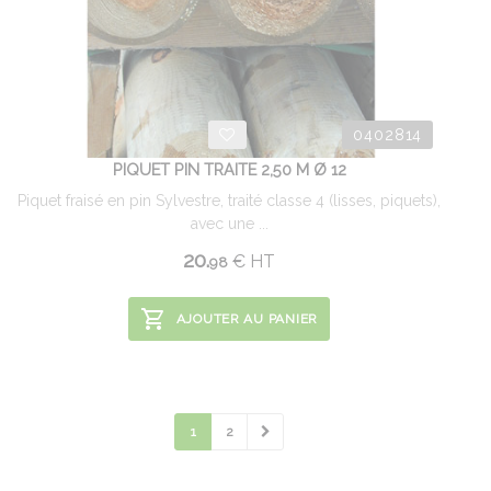
0402814
PIQUET PIN TRAITE 2,50 M Ø 12
Piquet fraisé en pin Sylvestre, traité classe 4 (lisses, piquets),
avec une ...
20.
€
HT
98
AJOUTER AU PANIER
1
2