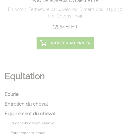
PAD DE SURFAIX OU SELLETTE
En coton. Fermeture par 4 velcros. Dimensions : 115 x 30
cm. Coloris : noir.
15.
€
HT
84
AJOUTER AU PANIER
Equitation
Ecurie
Entretien du cheval
Equipement du cheval
Bridons-brides-muserolle
Enrenements-renes