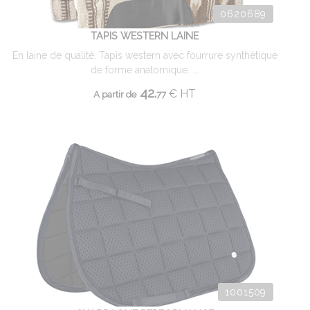
0620689
TAPIS WESTERN LAINE
En laine de qualité. Tapis western avec fourrure synthétique
de forme anatomique. ...
42.
€
HT
A partir de
77
1001509