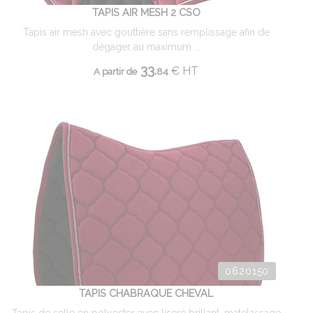
TAPIS AIR MESH 2 CSO
Tapis air mesh avec gouttière sans remplissage afin de
dégager au maximum ...
33.
€
HT
A partir de
84
0620150
TAPIS CHABRAQUE CHEVAL