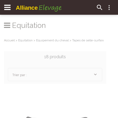
Elevage
Alliance
Equitation
Accueil
>
Equitation
>
Equipement du cheval
>
Tapes de selle-surfaix
18 produits
Trier par :