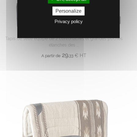
Personalize
0620173
Privacy policy
TAPIS RANDONNEE AVEC POCHES
Tapis de selle équipé de 2 confortables et grandes poches
étanches des ...
29.
€
HT
A partir de
33