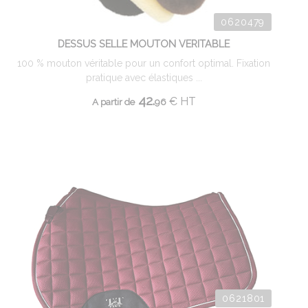
0620479
DESSUS SELLE MOUTON VERITABLE
100 % mouton véritable pour un confort optimal. Fixation
pratique avec élastiques ...
42.
€
HT
A partir de
96
0621801