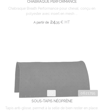
CHABRAQUE PERFORMANCE
Chabraque Breath Performance pour cheval, conçu en
polyester avec insert en mesh ...
24.
€
HT
A partir de
35
0621795
SOUS-TAPIS NÉOPRÈNE
Tapis anti-glisse, permet à la selle de bien rester en place.