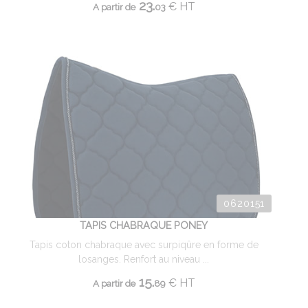
23.
€
HT
A partir de
03
0620151
TAPIS CHABRAQUE PONEY
Tapis coton chabraque avec surpiqûre en forme de
losanges. Renfort au niveau ...
15.
€
HT
A partir de
89