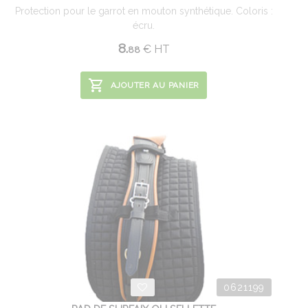
Protection pour le garrot en mouton synthétique. Coloris :
écru.
8.
€
HT
88
AJOUTER AU PANIER
0621199