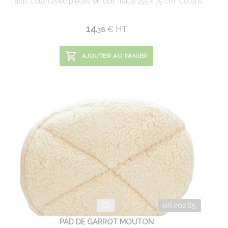
Tapis coton avec pièces en cuir. Taille 155 x 75 cm. Coloris
...
14.
€
HT
38
AJOUTER AU PANIER
0620265
PAD DE GARROT MOUTON