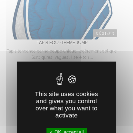
0621493
TAPIS EQUI-THEME JUMP
Tapis tendance par sa coupe unique, légèrement oblique.
Surpiqûres "vagues", liseré ton ...
25.
€
HT
A partir de
92
This site uses cookies
and gives you control
over what you want to
activate
OK, accept all