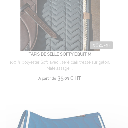
0621749
TAPIS DE SELLE SOFTY EQUIT M
100 % polyester Soft, avec liseré clair tressé sur galon.
Matelassage ...
35.
€
HT
A partir de
63