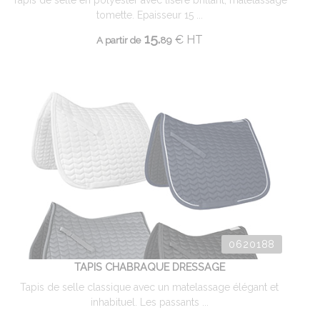
Tapis de selle en polyester avec liseré brillant, matelassage
tomette. Epaisseur 15 ...
15.
€
HT
A partir de
89
0620188
TAPIS CHABRAQUE DRESSAGE
Tapis de selle classique avec un matelassage élégant et
inhabituel. Les passants ...