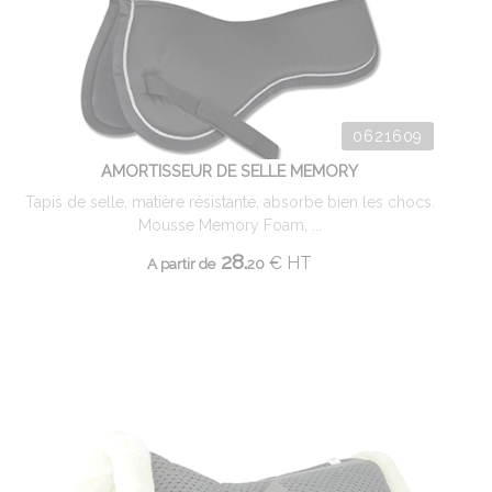
0621609
AMORTISSEUR DE SELLE MEMORY
Tapis de selle, matière résistante, absorbe bien les chocs.
Mousse Memory Foam, ...
28.
€
HT
A partir de
20