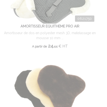
0621750
AMORTISSEUR EQUITHEME PRO AIR
Amortisseur de dos en polyester mesh 3D, matelassage en
mousse 10 mm ...
24.
€
HT
A partir de
44