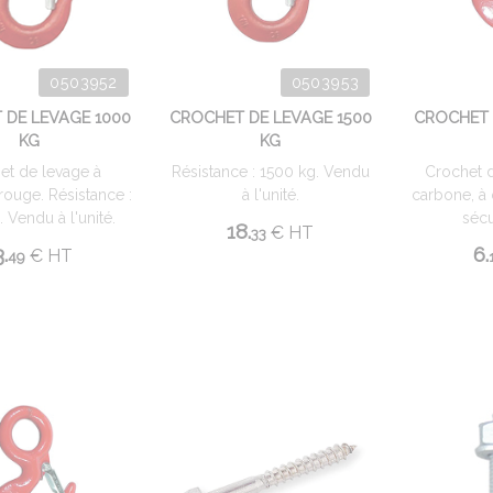
0503952
0503953
 DE LEVAGE 1000
CROCHET DE LEVAGE 1500
CROCHET 
KG
KG
et de levage à
Résistance : 1500 kg. Vendu
Crochet d
rouge. Résistance :
à l'unité.
carbone, à 
 Vendu à l'unité.
sécu
18.
€
HT
33
3.
6.
€
HT
49