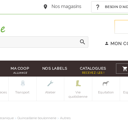
Nos magasins
BESOIN D'AI
MON C
MA COOP
NOS LABELS
CATALOGUES
ALLIANCE
RECEVEZ-LES !
eces
Transport
Atelier
Vie
Equitation
Es
quotidienne
canique
>
Quincaillerie boulonnerie
>
Autres