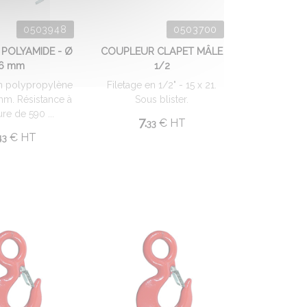
0503948
0503700
POLYAMIDE - Ø
COUPLEUR CLAPET MÂLE
6 mm
1/2
n polypropylène
Filetage en 1/2" - 15 x 21.
m. Résistance à
Sous blister.
ure de 590 ...
7.
€
HT
33
€
HT
43