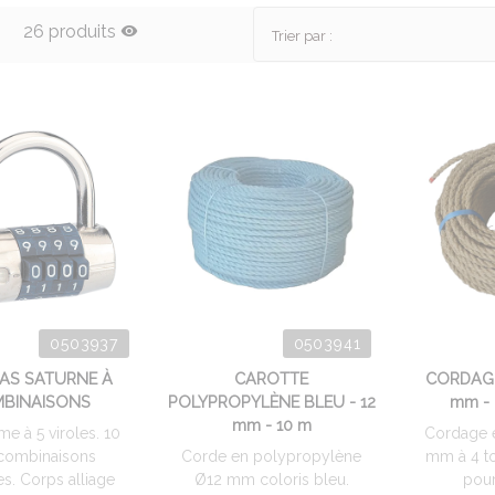
26 produits
Trier par :
0503937
0503941
AS SATURNE À
CAROTTE
CORDAGE
BINAISONS
POLYPROPYLÈNE BLEU - 12
mm -
mm - 10 m
e à 5 viroles. 10
Cordage 
combinaisons
Corde en polypropylène
mm à 4 to
es. Corps alliage
Ø12 mm coloris bleu.
pour