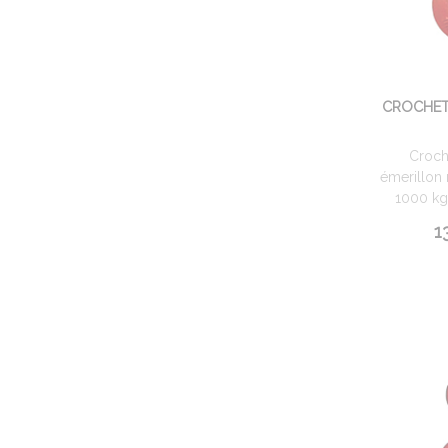
CROCHET
Croch
émerillon 
1000 kg.
1