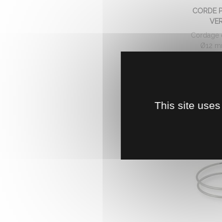
CORDE 
VER
Cordage 
Ø12 m
polyvalen
0
This site uses