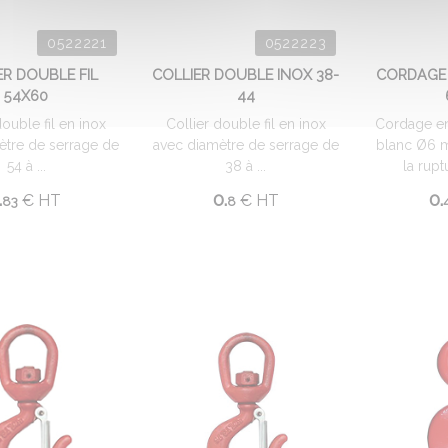
0522221
0522223
ER DOUBLE FIL
COLLIER DOUBLE INOX 38-
CORDAGE 
54X60
44
double fil en inox
Collier double fil en inox
Cordage e
ètre de serrage de
avec diamètre de serrage de
blanc Ø6 m
54 à ...
38 à ...
la rupt
.
0.
0.
€
HT
€
HT
83
8