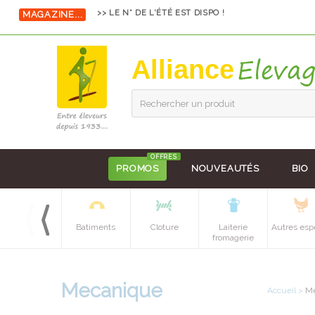
MAGAZINE...
>> LE N° DE L'ÉTÉ EST DISPO !
Alliance
Rechercher un produit
OFFRES
PROMOS
NOUVEAUTÉS
BIO
Equipements
Batiments
Cloture
Laiterie
Autres esp
batiment
fromagerie
Mecanique
Accueil
>
Me