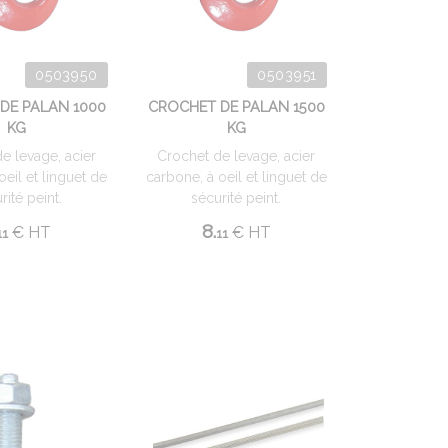
0503950
0503951
DE PALAN 1000
CROCHET DE PALAN 1500
KG
KG
e levage, acier
Crochet de levage, acier
oeil et linguet de
carbone, à oeil et linguet de
rité peint.
sécurité peint.
8.
€
HT
€
HT
11
11