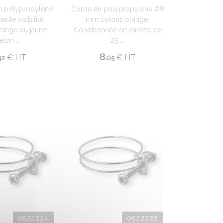
n polypropylène
Corde en polypropylène Ø8
ute visibilité,
mm coloris orange.
orange ou jaune
Conditionnée en carotte de
elon ...
25 ...
8.
€
HT
€
HT
42
65
0522224
0522222