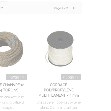
Page 1 / 2
0503946
0503947
 CHANVRE 12
CORDAGE
 4 TORONS
POLYPROPYLÈNE
MULTIFILAMENT - 4 mm
en chanvre Ø12
rons. Qualité B
Cordage en polypropylène
 levage ...
blanc Ø4 mm. Livré sur