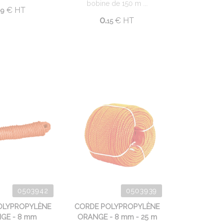
bobine de 150 m ...
€
HT
69
0.
€
HT
15
0503942
0503939
OLYPROPYLÈNE
CORDE POLYPROPYLÈNE
GE - 8 mm
ORANGE - 8 mm - 25 m