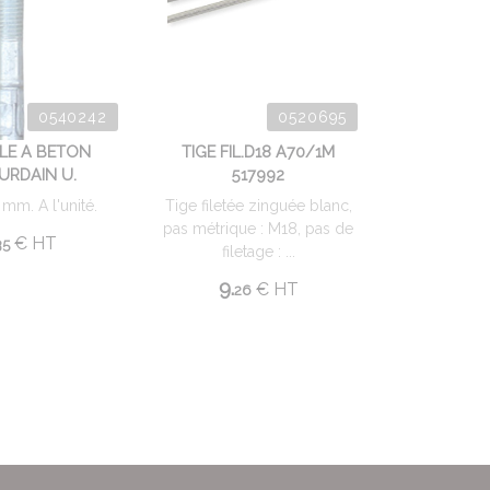
0540242
0520695
LLE A BETON
TIGE FIL.D18 A70/1M
URDAIN U.
517992
 mm. A l'unité.
Tige filetée zinguée blanc,
pas métrique : M18, pas de
€
HT
35
filetage : ...
9.
€
HT
26