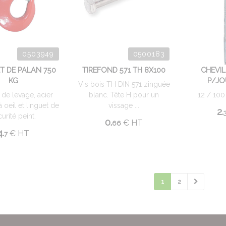
0503949
0500183
T DE PALAN 750
TIREFOND 571 TH 8X100
CHEVI
KG
P/JO
Vis bois TH DIN 571 zinguée
de levage, acier
blanc. Tête H pour un
12 / 100
 oeil et linguet de
vissage ...
2.
urité peint.
0.
€
HT
66
4.
€
HT
7
1
2