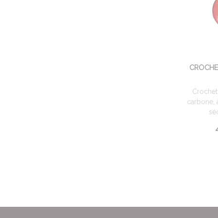
CROCHE
Crochet 
carbone, à
séc