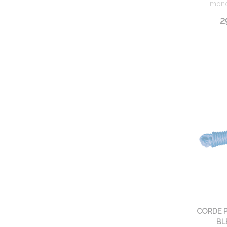
monob
2
CORDE 
BL