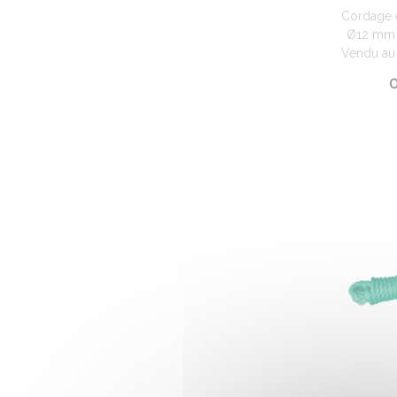
Cordage 
Ø12 mm h
Vendu au 
0