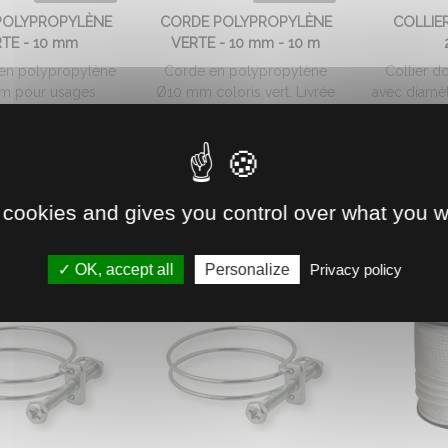
POLYPROPYLÈNE
CORDE POLYPROPYLÈNE
COLLIE
TE - 10 mm
VERTE - 10 mm - 10 m
en polypropylène
Corde en polypropylène
Collier do
m pour usages
Ø10 mm coloris vert. Livrée
avec diamèt
ts. Vendu au mètre
en carotte de 10 ...
avec ...
5.
0.
€
HT
83
.
€
HT
49
 cookies and gives you control over what you w
OK, accept all
Personalize
Privacy policy