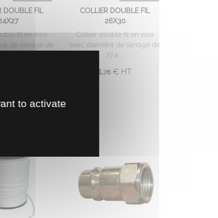
R DOUBLE FIL
COLLIER DOUBLE FIL
24X27
26X30
uble fil en inox
Collier double fil en inox
re de serrage de
avec diamètre de serrage de
24 à ...
27 à ...
1.
€
HT
€
HT
75
78
ant to activate