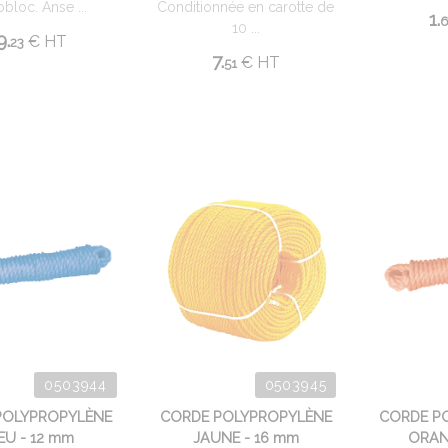
loc. Anse ...
Conditionnée en carotte de
1.
10 ...
9.
€
HT
23
7.
€
HT
51
0503944
0503945
POLYPROPYLÈNE
CORDE POLYPROPYLÈNE
CORDE P
EU - 12 mm
JAUNE - 16 mm
ORAN