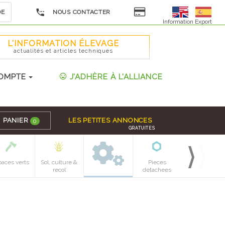
DE
NOUS CONTACTER
Information Export
L'INFORMATION ÉLEVAGE
actualités et articles techniques
OMPTE
J'ADHÈRE À L'ALLIANCE
PANIER
LES PETITES ANNONCES
0
GRATUITES
paces verts
Sol, culture &
Pieces
recol
detachees