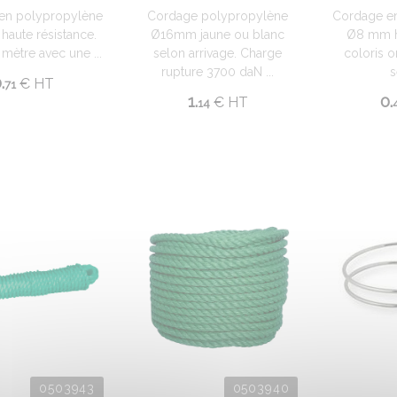
en polypropylène
Cordage polypropylène
Cordage e
aute résistance.
Ø16mm jaune ou blanc
Ø8 mm ha
mètre avec une ...
selon arrivage. Charge
coloris 
rupture 3700 daN ...
s
.
€
HT
71
1.
0.
€
HT
14
0503943
0503940