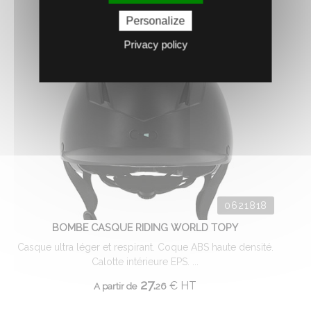
16.
€
HT
A partir de
73
Personalize
Privacy policy
0621818
BOMBE CASQUE RIDING WORLD TOPY
Casque ultra léger et respirant. Coque ABS haute densité.
Calotte intérieure EPS. ...
27.
€
HT
A partir de
26