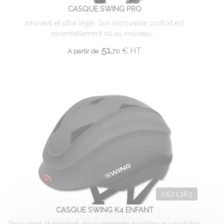
CASQUE SWING PRO
Innovant et ultra léger. Son incroyable confort est
essentiellement dû au nouveau ...
51.
€
HT
A partir de
70
0621363
CASQUE SWING K4 ENFANT