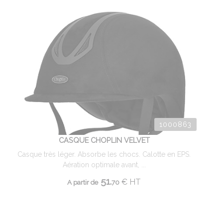
1000863
CASQUE CHOPLIN VELVET
Casque très léger. Absorbe les chocs. Calotte en EPS.
Aération optimale avant, ...
51.
€
HT
A partir de
70