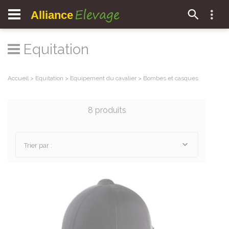
Elevage
Alliance
Equitation
Accueil
>
Equitation
>
Equipement du cavalier
>
Bombes et casques
8 produits
Trier par :