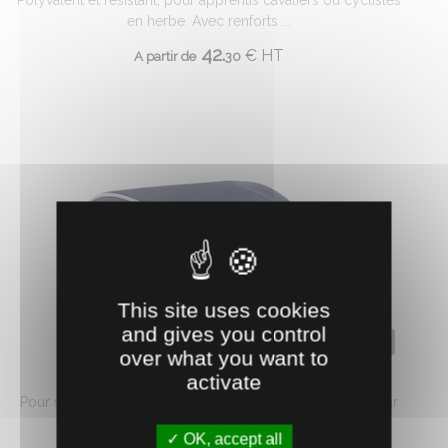
Polyvalent et résistant, pour apprentis cavaliers ou cyclistes
en herbe. Avec renforts ...
42.
€
HT
A partir de
30
This site uses cookies
and gives you control
0621732
over what you want to
SAC POUR CASQUE EQUITATION
activate
Pour stocker un casque en toute sécurité. Fermeture éclair
tout autour, filet ...
OK, accept all