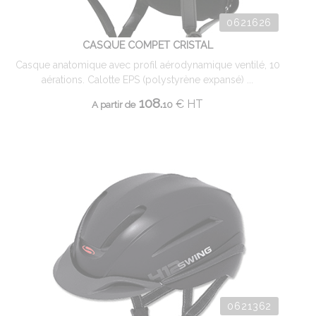
0621626
CASQUE COMPET CRISTAL
Casque anatomique avec profil aérodynamique ventilé, 10
aérations. Calotte EPS (polystyrène expansé) ...
108.
€
HT
A partir de
10
0621362