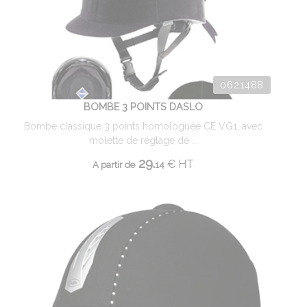
0621488
BOMBE 3 POINTS DASLO
Bombe classique 3 points homologuée CE VG1, avec
molette de réglage de ...
29.
€
HT
A partir de
14