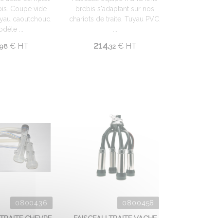
is. Coupe vide
brebis s'adaptant sur nos
yau caoutchouc.
chariots de traite. Tuyau PVC.
dèle ...
...
214.
€
HT
€
HT
98
32
0800436
0800458