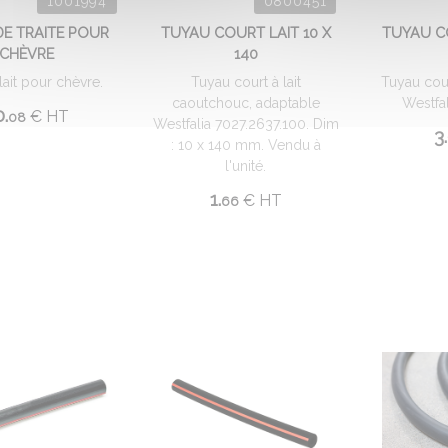
1001994
0800451
DE TRAITE POUR
TUYAU COURT LAIT 10 X
TUYAU C
CHÈVRE
140
 lait pour chèvre.
Tuyau court à lait
Tuyau cour
caoutchouc, adaptable
Westfa
.
€
HT
08
Westfalia 7027.2637.100. Dim
3.
: 10 x 140 mm. Vendu à
l'unité.
1.
€
HT
66