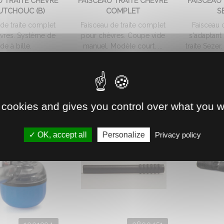
U TRAITE CHÈVRE
FAISCEAU TRAITE CHEVRE
FAISCEAU
TCHOUC (B)
COMPLET
S
 de traite complet
Faisceau de traite complet
Faisceau 
vres. Système de
pour chèvres. Coupe vide
s'adaptant 
ide à bille.
manuel. Modèle court. ...
traite Sezer.
6.
73.
153
€
HT
€
HT
48
76
 cookies and gives you control over what you w
OK, accept all
Personalize
Privacy policy