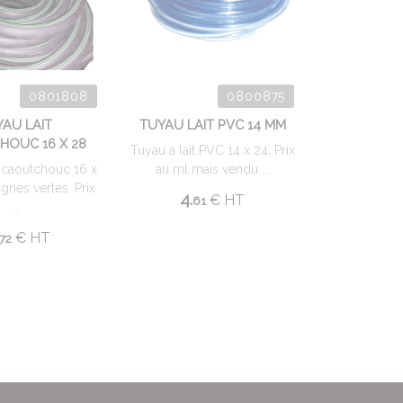
0801808
0800875
YAU LAIT
TUYAU LAIT PVC 14 MM
OUC 16 X 28
Tuyau à lait PVC 14 x 24. Prix
t caoutchouc 16 x
au ml mais vendu ...
gnes vertes. Prix
4.
€
HT
61
...
€
HT
72