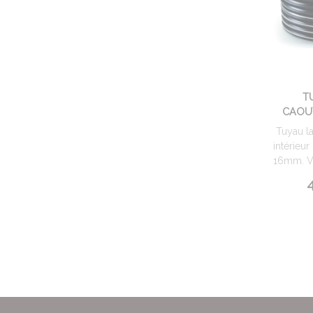
T
CAOU
Tuyau la
intérieu
16mm. Ve
4