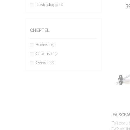
Déstockage
(1)
3
CHEPTEL
Bovins
(19)
Caprins
(25)
Ovins
(22)
FAISCEA
Faisceau 
CVP 2Y, 