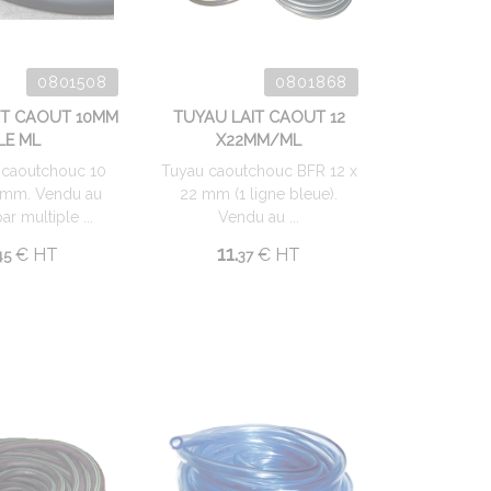
0801508
0801868
IT CAOUT 10MM
TUYAU LAIT CAOUT 12
LE ML
X22MM/ML
t caoutchouc 10
Tuyau caoutchouc BFR 12 x
mm. Vendu au
22 mm (1 ligne bleue).
ar multiple ...
Vendu au ...
11.
€
HT
€
HT
45
37