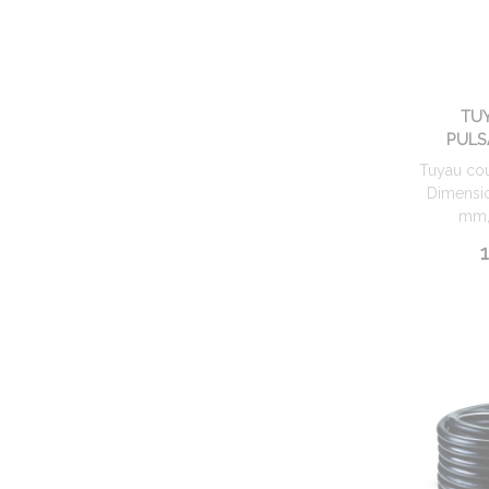
TU
PULS
Tuyau cou
Dimensio
mm, 
1