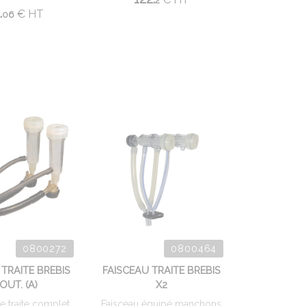
2
.
€
HT
06
0800272
0800464
 TRAITE BREBIS
FAISCEAU TRAITE BREBIS
OUT. (A)
X2
e traite complet
Faisceau équipé manchons