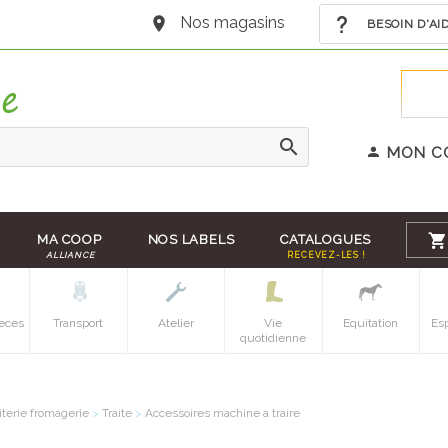
Nos magasins
BESOIN D'AI
MON C
MA COOP
NOS LABELS
CATALOGUES
ALLIANCE
RECEVEZ-LES !
eces
Transport
Atelier
Vie
Equitation
Es
quotidienne
iterie fromagerie
>
Traite
>
Accessoires machine a traire