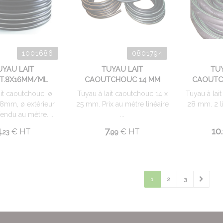
1001686
0801794
UYAU LAIT
TUYAU LAIT
TU
T.8X16MM/ML
CAOUTCHOUC 14 MM
CAOUTCH
it caoutchouc. ø
Tuyau à lait caoutchouc 14 x
Tuyau à lai
r 8mm, ø extérieur
25 mm. Prix au mètre linéaire
28 mm. 2 li
ndu au mètre. ...
...
.
7.
10.
€
HT
€
HT
23
99
1
2
3