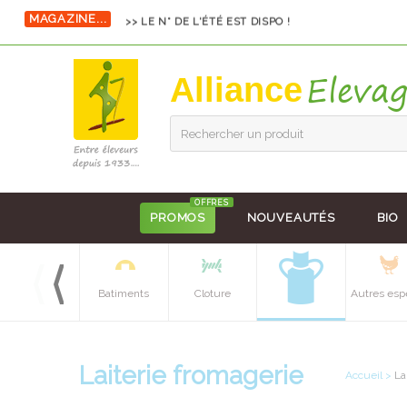
MAGAZINE...
>> LE N° DE L'ÉTÉ EST DISPO !
Alliance
Rechercher un produit
OFFRES
PROMOS
NOUVEAUTÉS
BIO
Equipements
Batiments
Cloture
Autres esp
batiment
Laiterie fromagerie
Accueil
>
La