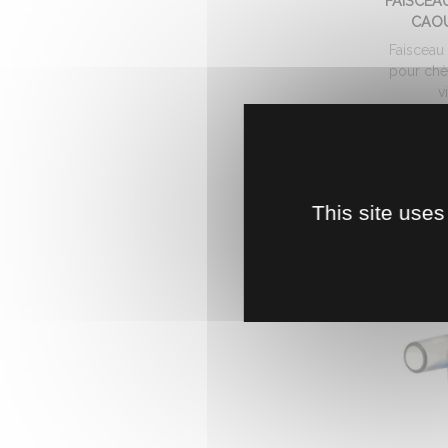
FAISCEA
CAOU
Faisceau
pour chè
v
8
This site uses