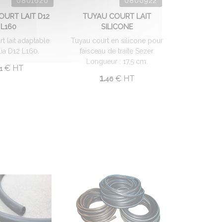
0801620
0800922
OURT LAIT D12
TUYAU COURT LAIT
L160
SILICONE
t lait adaptable
Tuyau court en silicone pour
lia D12 L160.
faisceau de traite Sezer.
Longueur : 17,5 cm.
€
HT
1
1.
€
HT
46