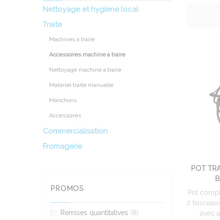
Nettoyage et hygiene local
Traite
Machines a traire
Accessoires machine a traire
Nettoyage machine a traire
Materiel traite manuelle
Manchons
Accessoires
Commercialisation
Fromagerie
POT TR
B
PROMOS
Pot compl
2 faisceau
Remises quantitatives
(8)
avec at