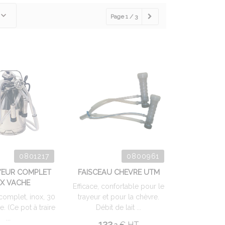
Page 1 / 3
0801217
0800961
YEUR COMPLET
FAISCEAU CHEVRE UTM
X VACHE
Efficace, confortable pour le
 complet, inox, 30
trayeur et pour la chèvre.
. (Ce pot à traire
Débit de lait ...
...
122.
€
HT