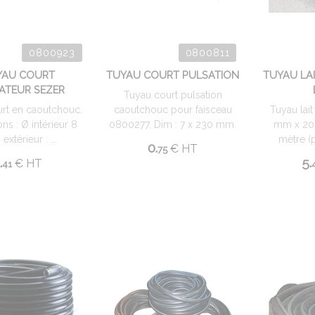
0800923
0800811
YAU COURT
TUYAU COURT PULSATION
TUYAU LA
ATEUR SEZER
Tuyau court pulsation
rt en caoutchouc.
caoutchouc pour faisceau
Tuyau lai
ns : Ø intérieur 8
0800277. Dim : 7 x 230 mm.
mm x 20
extérieur : ...
mètre (p
0.
€
HT
75
.
5.
€
HT
41