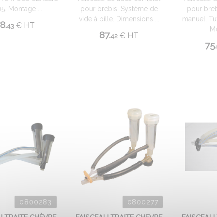
5. Montage ...
pour brebis. Système de
pour breb
vide à bille. Dimensions ...
manuel. Tu
8.
€
HT
43
Mo
87.
€
HT
42
75.
0800283
0800277