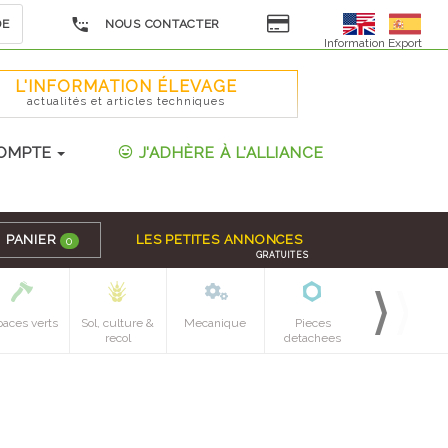
DE
NOUS CONTACTER
Information Export
L'INFORMATION ÉLEVAGE
actualités et articles techniques
OMPTE
J'ADHÈRE À L'ALLIANCE
PANIER
LES PETITES ANNONCES
0
GRATUITES
paces verts
Sol, culture &
Mecanique
Pieces
recol
detachees