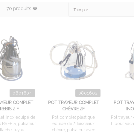
70 produits
Trier par :
0801804
0801602
AYEUR COMPLET
POT TRAYEUR COMPLET
POT TRA
REBIS 2 F
CHÈVRE 2F
INO
et Iinox équipé de
Pot complet plastique
Pot trayeur
x BREBIS, pulsateur
équipé de 2 faisceaux
L pour vache
tache, tuyau ...
chèvre, pulsateur avec