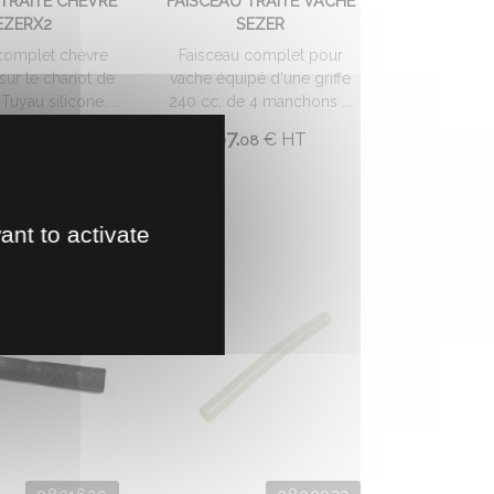
 TRAITE CHEVRE
FAISCEAU TRAITE VACHE
EZERX2
SEZER
complet chèvre
Faisceau complet pour
sur le chariot de
vache équipé d'une griffe
 Tuyau silicone. ...
240 cc, de 4 manchons ...
.
67.
€
HT
€
HT
08
08
ant to activate