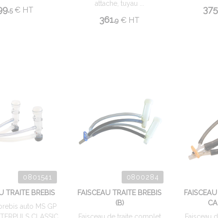
attache, tuyau ...
99.
375
€
HT
5
361.
€
HT
9
0801541
0800284
U TRAITE BREBIS
FAISCEAU TRAITE BREBIS
FAISCEAU
(B)
CA
brebis auto MS GP
INTERPULS CLASSIC
Faisceau de traite complet
Faisceau d