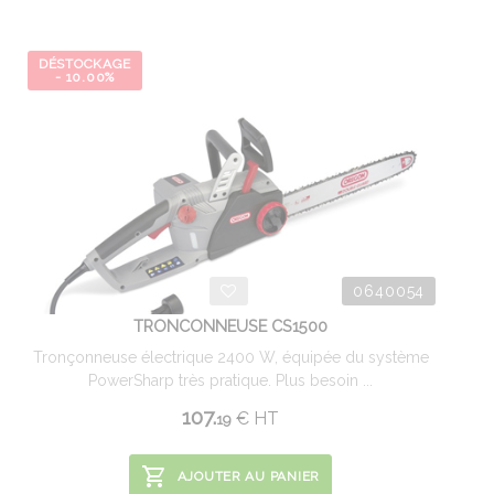
DÉSTOCKAGE
- 10.00%
0640054
TRONCONNEUSE CS1500
Tronçonneuse électrique 2400 W, équipée du système
PowerSharp très pratique. Plus besoin ...
107.
€
HT
19
AJOUTER AU PANIER