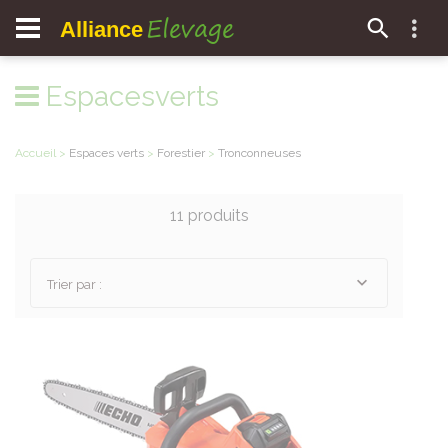
Elevage
Alliance
Espacesverts
Accueil
>
Espaces verts
>
Forestier
>
Tronconneuses
11 produits
Trier par :