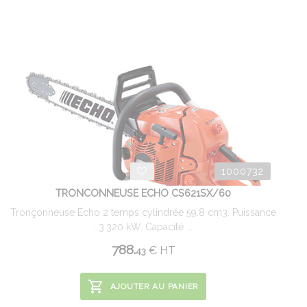
1000732
TRONCONNEUSE ECHO CS621SX/60
Tronçonneuse Echo 2 temps cylindrée 59.8 cm3. Puissance
: 3.320 kW. Capacité ...
788.
€
HT
43
AJOUTER AU PANIER