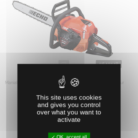
0640148
TRONÇONNEUSE CS4010/38
Maniable et puissante, moteur : 41.6 cm³, guide 38 cm. Pour
la ...
This site uses cookies
383.
€
HT
33
and gives you control
over what you want to
AJOUTER AU PANIER
activate
OK, accept all