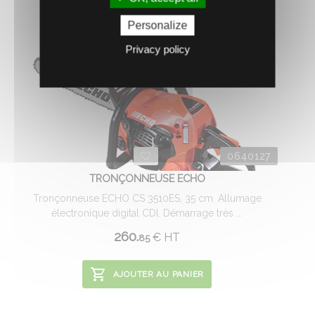
Personalize
Privacy policy
0640127
TRONÇONNEUSE ECHO
Tronçonneuse ECHO CS 3510ES, 35 cm. Allumage
électronique digital CDI. Démarrage très ...
260.
€
HT
85
AJOUTER AU PANIER