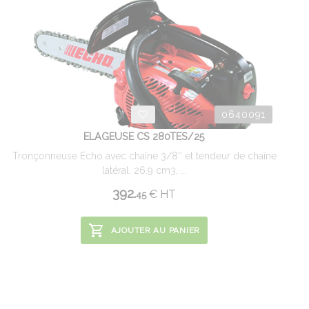
0640091
ELAGEUSE CS 280TES/25
Tronçonneuse Echo avec chaîne 3/8'' et tendeur de chaîne
latéral. 26.9 cm3, ...
392.
€
HT
45
AJOUTER AU PANIER