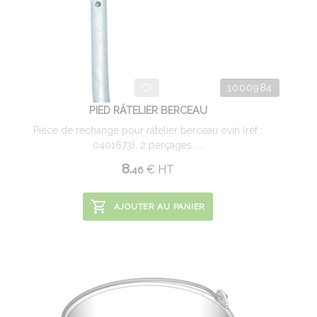
1000984
PIED RÂTELIER BERCEAU
Pièce de rechange pour râtelier berceau ovin (réf :
0401673). 2 perçages. ...
8.
€
HT
46
AJOUTER AU PANIER