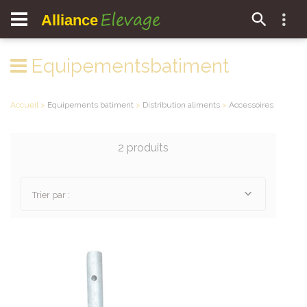
Elevage
Alliance
Equipementsbatiment
Accueil
>
Equipements batiment
>
Distribution aliments
>
Accessoires
2 produits
Trier par :