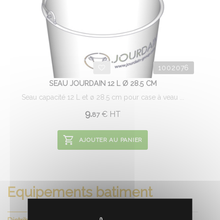
1002076
SEAU JOURDAIN 12 L Ø 28.5 CM
Seau capacité 12 L et ø 28.5 cm pour case à veau ...
9.
€
HT
87
AJOUTER AU PANIER
Equipements batiment