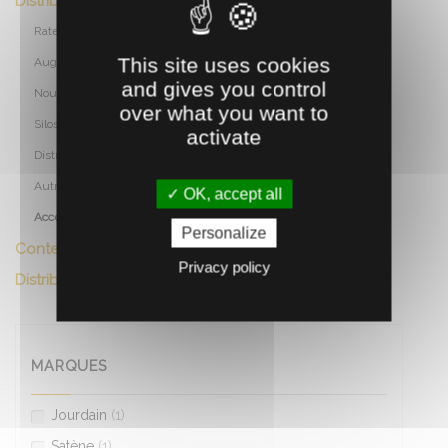
Distribution aliments
Rateliers
This site uses cookies
Auges
and gives you control
Nourrisseurs
over what you want to
Silos et vis
activate
Distributeurs mobiles
Autres
OK, accept all
Accessoires
Personalize
Contention
Privacy policy
Distribution eau
MARQUES
Jourdain
(1)
Satène
(1)