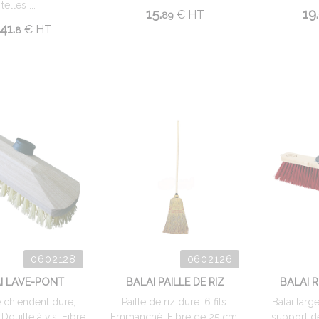
telles ...
15.
19.
€
HT
89
41.
€
HT
8
0602128
0602126
I LAVE-PONT
BALAI PAILLE DE RIZ
BALAI 
 chiendent dure,
Paille de riz dure. 6 fils.
Balai larg
Douille à vis. Fibre
Emmanché. Fibre de 25 cm,
support d