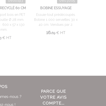
0600193
0603005
 RECYCLÉ 60 CM
BOBINE ESSUYAGE
port bois en PET
Essuie-tout prédécoupés.
ouille Ø 28 mm.
Bobine 1 000 serviettes 30 x
: 600 x 57 x 130
40 cm. Vendues par 2.
mm.
16.
€
HT
69
€
HT
3
POS
PARCE QUE
mmes-nous ?
VOTRE AVIS
COMPTE...
ez-nous !