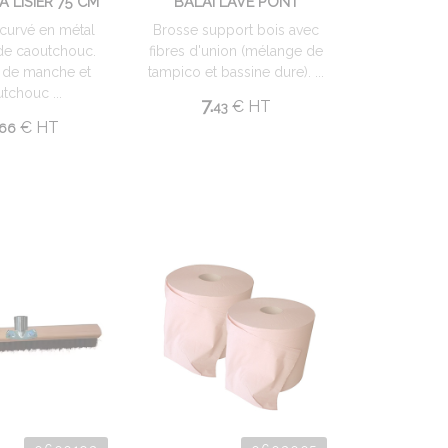
À LISIER 75 CM
BALAI LAVE PONT
ncurvé en métal
Brosse support bois avec
de caoutchouc.
fibres d'union (mélange de
s de manche et
tampico et bassine dure). ...
tchouc ...
7.
€
HT
43
€
HT
66