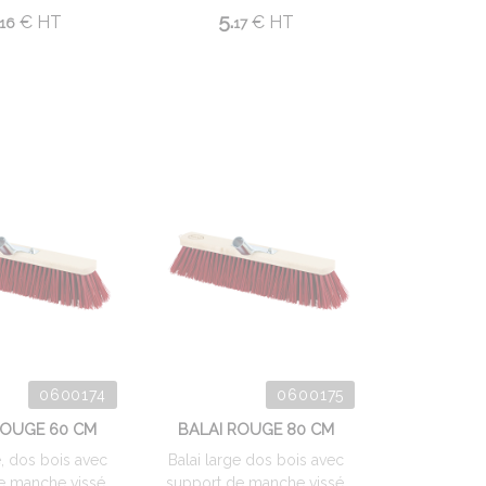
5.
€
HT
€
HT
16
17
0600174
0600175
ROUGE 60 CM
BALAI ROUGE 80 CM
e, dos bois avec
Balai large dos bois avec
e manche vissé,
support de manche vissé,