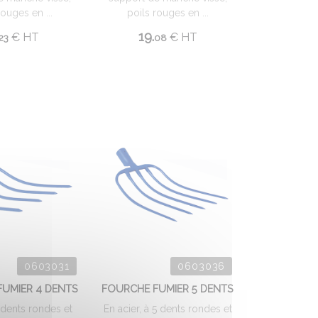
rouges en ...
poils rouges en ...
19.
€
HT
€
HT
23
08
0603031
0603036
UMIER 4 DENTS
FOURCHE FUMIER 5 DENTS
4 dents rondes et
En acier, à 5 dents rondes et