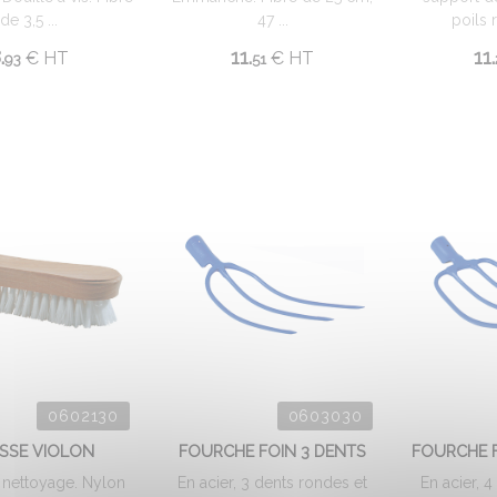
de 3,5 ...
47 ...
poils 
.
11.
11.
€
HT
€
HT
93
51
0602130
0603030
SSE VIOLON
FOURCHE FOIN 3 DENTS
FOURCHE F
 nettoyage. Nylon
En acier, 3 dents rondes et
En acier, 