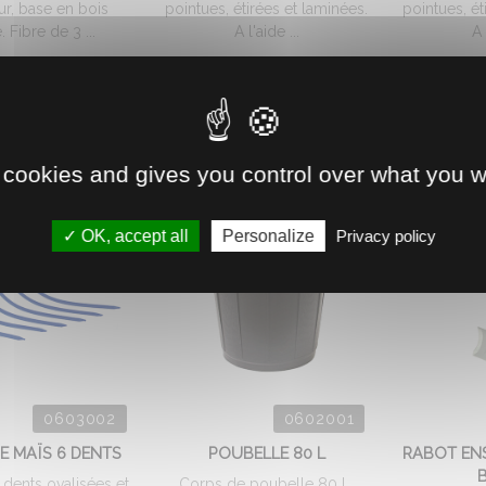
r, base en bois
pointues, étirées et laminées.
pointues, ét
. Fibre de 3 ...
A l'aide ...
A 
.
18.
18.
€
HT
€
HT
41
42
 cookies and gives you control over what you w
OK, accept all
Personalize
Privacy policy
0603002
0602001
E MAÏS 6 DENTS
POUBELLE 80 L
RABOT ENS
6 dents ovalisées et
Corps de poubelle 80 L,