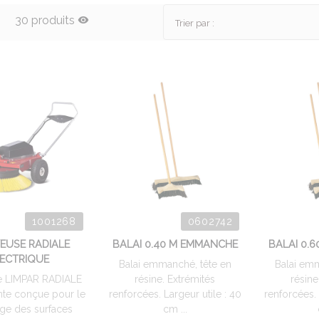
30 produits
Trier par :
1001268
0602742
EUSE RADIALE
BALAI 0.40 M EMMANCHE
BALAI 0.
LECTRIQUE
Balai emmanché, tête en
Balai emm
e LIMPAR RADIALE
résine. Extrémités
résine
nte conçue pour le
renforcées. Largeur utile : 40
renforcées. 
ge des surfaces
cm ...