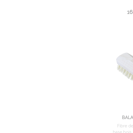
16
BALA
Fibre de
base bois. 