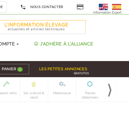
DE
NOUS CONTACTER
Information Export
L'INFORMATION ÉLEVAGE
actualités et articles techniques
OMPTE
J'ADHÈRE À L'ALLIANCE
PANIER
LES PETITES ANNONCES
0
GRATUITES
paces verts
Sol, culture &
Mecanique
Pieces
recol
detachees