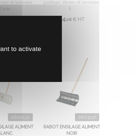
irées et laminées.
pointues, étirées et laminées.
l'aide ...
A ...
24.
€
HT
€
HT
61
06
ant to activate
0600131
0603117
ILAGE ALIMENT
RABOT ENSILAGE ALIMENT
BLANC
NOIR