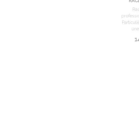
RAC
Rac
professi
Particul
une 
1