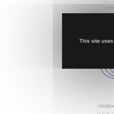
semi-du
droite
1
This site uses
FOURCH
En acier, 