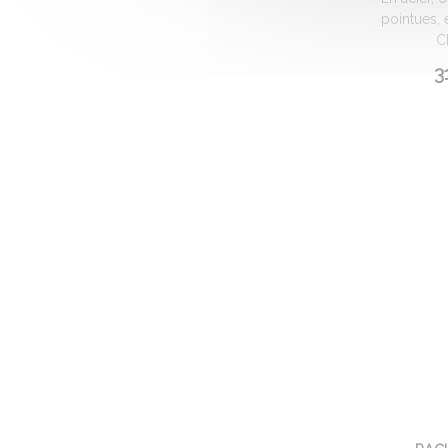
pointues, 
Ch
31