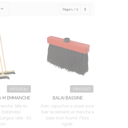
Page 1 / 2
0602641
0602127
60 M EMMANCHE
BALAI BASSINE
anché, tête en
Avec capuchon à visser pour
. Extrémités
fixer facilement un manche à
Largeur utile : 60
balai (non-fourni). Fibre
cm. ...
rigide.