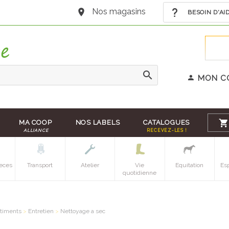
Nos magasins
BESOIN D'AI
MON C
MA COOP
NOS LABELS
CATALOGUES
ALLIANCE
RECEVEZ-LES !
eces
Transport
Atelier
Vie
Equitation
Es
quotidienne
timents
>
Entretien
>
Nettoyage a sec