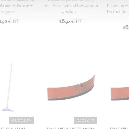
étirées et laminées.
noir. Aussi bien utilisé pour la
En résine e
arge et ...
gestion ...
Permet de r
.
16.
€
HT
€
HT
96
92
28
0600183
0401437