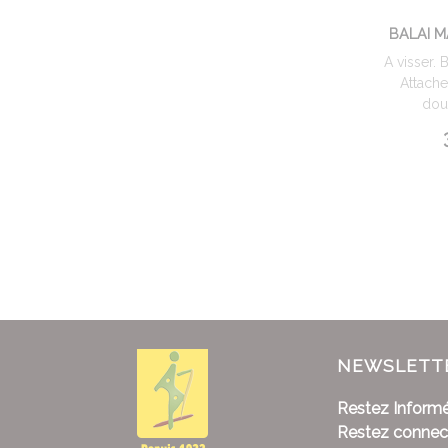
BALAI M
A visser. 
Attach
douil
NEWSLETT
Restez Informé
Restez connec