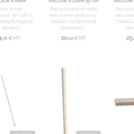
LEUR À MAIN
RACLOIR À LISIER 55 CM
RACLOIR 
leur à main
Racloir incurvé en métal
Racloir i
onnel, de 0.38 m.
avec bande caoutchouc.
avec ban
ièrement adapté à
Fixations de manche et
Fixation
utilisation ...
caoutchouc ...
caou
4.
20.
25.
€
HT
€
HT
76
02