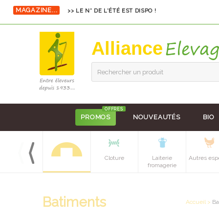
MAGAZINE...
>> LE N° DE L'ÉTÉ EST DISPO !
Alliance
Rechercher un produit
OFFRES
PROMOS
NOUVEAUTÉS
BIO
Equipements
Cloture
Laiterie
Autres esp
batiment
fromagerie
Batiments
Accueil
>
Ba