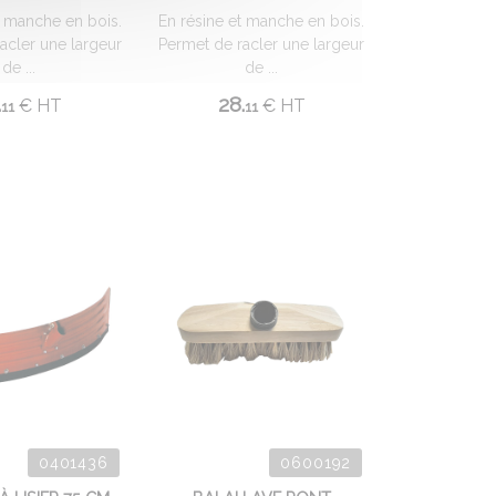
t manche en bois.
En résine et manche en bois.
acler une largeur
Permet de racler une largeur
de ...
de ...
.
28.
€
HT
€
HT
11
11
0401436
0600192