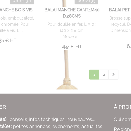
0602136
0602135
ANCHE BOIS VIS
BALAI MANCHE CANT.1M40
BALAI PET
D.28CMS
Bois, embout fileté.
Brosse sup
e chromée. Pour
Pour douille en fer. L X ø :
recyclé. D
le à vis. L ...
140 x 2,8 cm.
Dimension 
Modèle ...
3.
€
HT
1
4.
6.
€
HT
51
1
2
ER
À PRO
(e)
: conseils, infos techniques, nouveautés...
Qui so
té(e)
: petites annonces, événements, actualités,
Rejoign