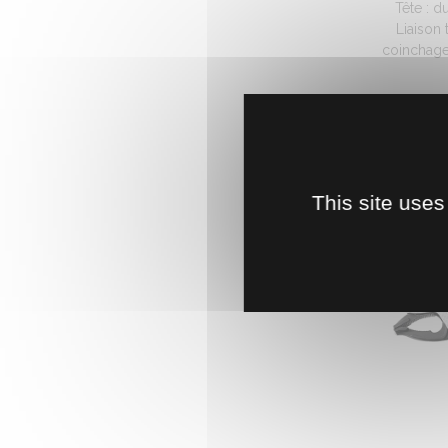
Tête : d
Liaison
coinchage
1
This site uses