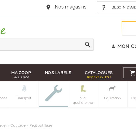
Nos magasins
BESOIN D'AI
MON C
MA COOP
NOS LABELS
CATALOGUES
ALLIANCE
RECEVEZ-LES !
eces
Transport
Vie
Equitation
Es
quotidienne
elier
>
Outillage
>
Petit outillage