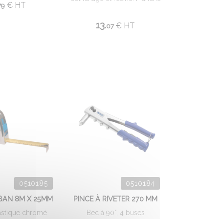
€
HT
79
...
13.
€
HT
07
0510185
0510184
BAN 8M X 25MM
PINCE À RIVETER 270 MM
lastique chromé
Bec à 90°, 4 buses