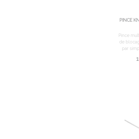
PINCE K
Pince mul
de blocag
par simp