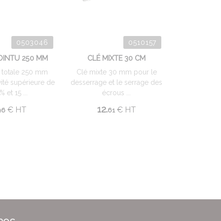
0503046
0510157
OINTU 250 MM
CLÉ MIXTE 30 CM
 totale 250 mm
Clé mixte 30 mm pour le
ité supérieure de
desserrage et le serrage des
% et 15 ...
écrous ...
12.
€
HT
€
HT
96
61