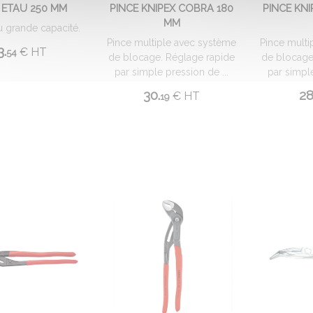
 ETAU 250 MM
PINCE KNIPEX COBRA 180
PINCE KN
MM
u grande capacité.
Pince multiple avec système
Pince multi
3.
€
HT
54
de blocage. Réglage rapide
de blocage
par simple pression de ...
par simple
30.
28
€
HT
19