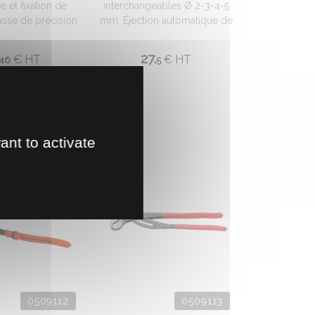
e et fixation de
interchangeables Ø 2-3-4-5
lasse de précision
mm. Éjection automatique de
...
...
27.
€
HT
€
HT
46
5
ant to activate
0509112
0509113