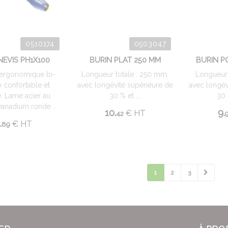
0510174
0503047
EVIS PH1X100
BURIN PLAT 250 MM
BURIN P
ergonomique bi-
Longueur totale : 250 mm,
Longueur
e confortable et
avec longévité supérieure de
avec longév
e. Lame acier au
30 % et ...
30 
anadium ronde ...
10.
9.
€
HT
42
.
€
HT
89
1
2
3