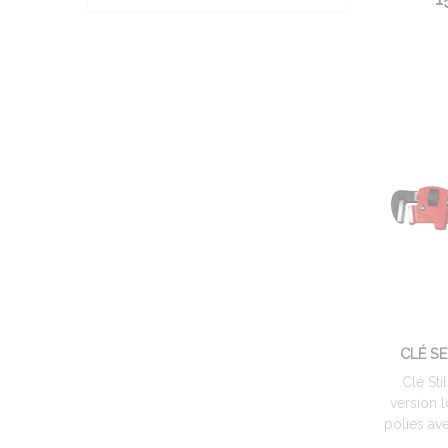
CLÉ SE
Clé St
version 
polies av