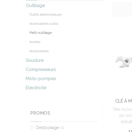
Outillage
Outils electroniques
Accessoires outils
Petit outillage
Autres
Accessoires
Soudure
Compresseurs
Moto-pompes
Electricite
CLÉ À 
Tête incli
PROMOS
de ram
débatt
Déstockage
(1)
1