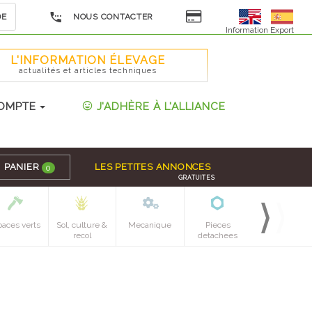
DE
NOUS CONTACTER
Information Export
L'INFORMATION ÉLEVAGE
actualités et articles techniques
OMPTE
J'ADHÈRE À L'ALLIANCE
PANIER
LES PETITES ANNONCES
0
GRATUITES
paces verts
Sol, culture &
Mecanique
Pieces
recol
detachees