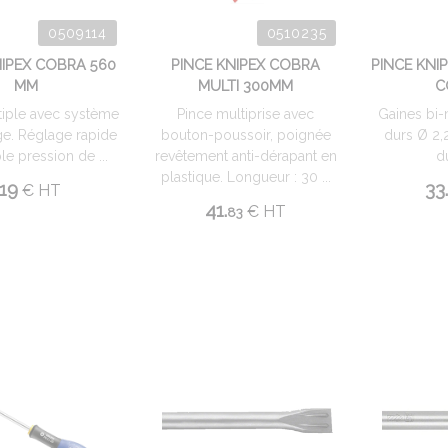
0509114
0510235
NIPEX COBRA 560
PINCE KNIPEX COBRA
PINCE KNI
MM
MULTI 300MM
C
tiple avec système
Pince multiprise avec
Gaines bi-m
e. Réglage rapide
bouton-poussoir, poignée
durs Ø 2,
le pression de ...
revêtement anti-dérapant en
du
plastique. Longueur : 30 ...
119
33.
€
HT
41.
€
HT
83