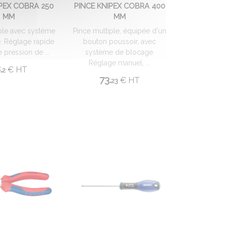
IPEX COBRA 250
PINCE KNIPEX COBRA 400
MM
MM
ple avec système
Pince multiple, équipée d'un
. Réglage rapide
bouton poussoir, avec
 pression de ...
système de blocage.
Réglage manuel, ...
.
€
HT
2
73.
€
HT
23