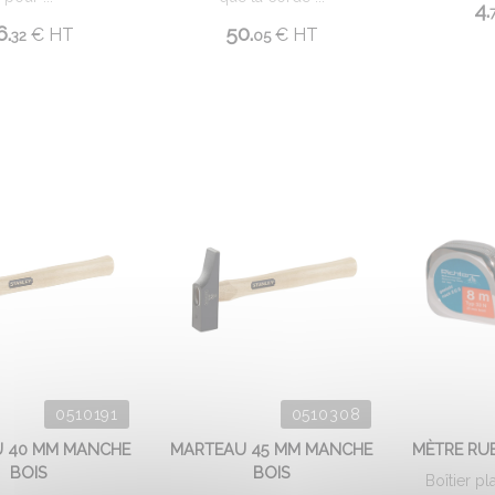
4.
6.
50.
€
HT
€
HT
32
05
0510191
0510308
 40 MM MANCHE
MARTEAU 45 MM MANCHE
MÈTRE RU
BOIS
BOIS
Boîtier p