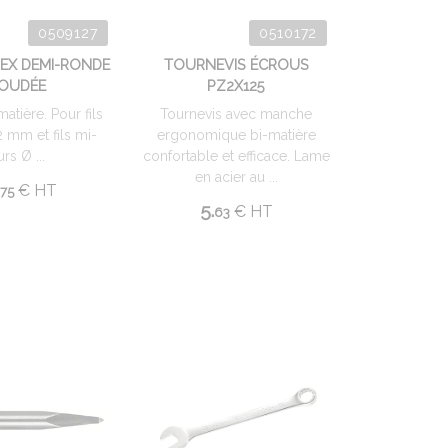
0509127
0510172
PEX DEMI-RONDE
TOURNEVIS ÉCROUS
OUDÉE
PZ2X125
atière. Pour fils
Tournevis avec manche
2 mm et fils mi-
ergonomique bi-matière
rs Ø ...
confortable et efficace. Lame
en acier au ...
€
HT
75
5.
€
HT
63