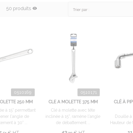
50 produits
Trier par :
0510169
0510171
MOLETTE 250 MM
CLE A MOLETTE 375 MM
CLÉ À PI
née à 15° permettant
Clé à molette avec tête
ener l'angle de
inclinée à 15°, ramène l'angle
Douille à
ement à 30° ...
de débattement ...
Hauteur de t
5.
42.
11
€
HT
€
HT