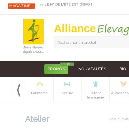
MAGAZINE...
>> LE N° DE L'ÉTÉ EST DISPO !
Alliance
Rechercher un produit
OFFRES
PROMOS
NOUVEAUTÉS
BIO
Equipements
Batiments
Cloture
Laiterie
Autres esp
batiment
fromagerie
Atelier
Accueil
>
At