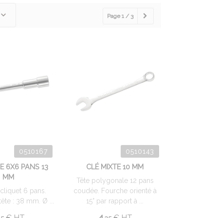
Page 1 / 3
0510167
0510143
PE 6X6 PANS 13
CLÉ MIXTE 10 MM
MM
Tête polygonale 12 pans
 cliquet 6 pans.
coudée. Fourche orienté à
ête : 38 mm. Ø ...
15° par rapport à ...
.
4.
€
HT
€
HT