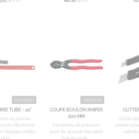
51
39
1001641
0509115
RRE TUBE - 14"
COUPE BOULON KNIPEX
CUTTER
200 MM
illson 14 pouces
Corps as
lourde. Mâchoires
Tranchants de précision
parties po
ec réglage continu
pour fils doux et durs ainsi
rapide d
pour ...
que la corde ...