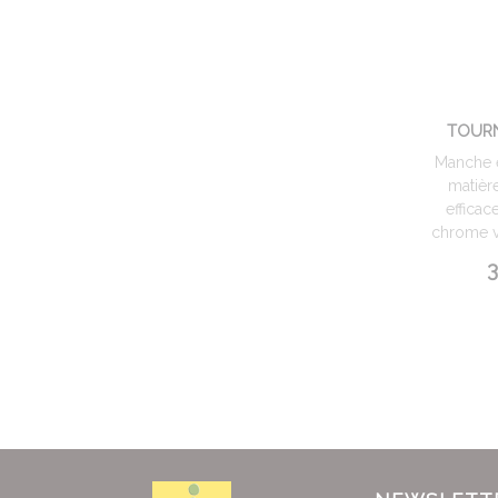
TOURN
Manche 
matièr
efficac
chrome v
3