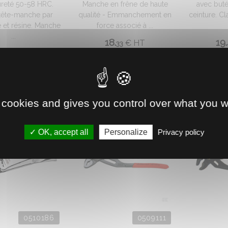
ureté 50-58 HRC.
Manche en frêne de haute
avec buté
 tête-manche par
qualité - Emmanchement en
ceinture. C
 et résine. Manche
force associé à ...
...
18.
19.
€
HT
33
6.
€
HT
92
 cookies and gives you control over what you w
OK, accept all
Personalize
Privacy policy
0510186
0509111