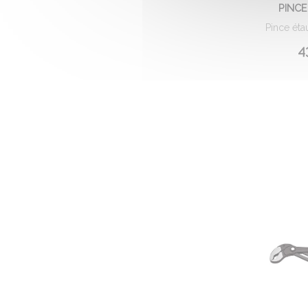
PINCE
Pince éta
4