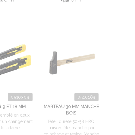
5
35
0510309
0510189
 9 ET 18 MM
MARTEAU 30 MM MANCHE
BOIS
semblé en deux
ur un changement
Tête : dureté 50-58 HRC.
e la lame. ...
Liaison tête-manche par
coinchage et résine. Manche