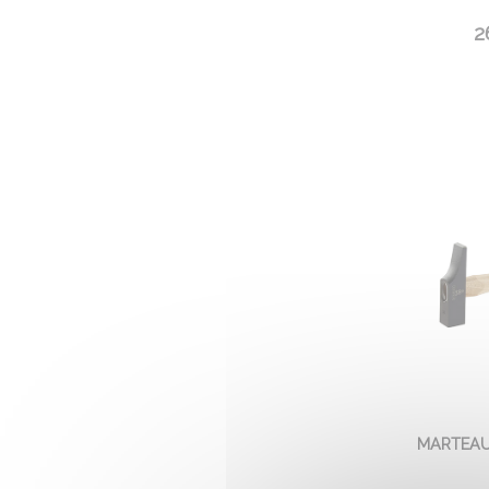
2
MARTEAU