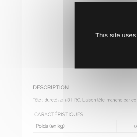
This site uses
DESCRIPTION
Tête : dureté 50-58 HRC. Liaison tête-manche par co
CARACTÉRISTIQUES
Poids (en kg)
0