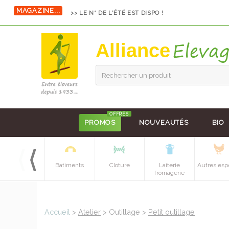
MAGAZINE...
>> LE N° DE L'ÉTÉ EST DISPO !
Alliance
Rechercher un produit
OFFRES
PROMOS
NOUVEAUTÉS
BIO
Equipements
Batiments
Cloture
Laiterie
Autres esp
batiment
fromagerie
Accueil
>
Atelier
> Outillage >
Petit outillage