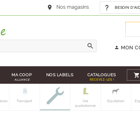
Nos magasins
BESOIN D'AI
MON C
MA COOP
NOS LABELS
CATALOGUES
ALLIANCE
RECEVEZ-LES !
eces
Transport
Vie
Equitation
Es
quotidienne