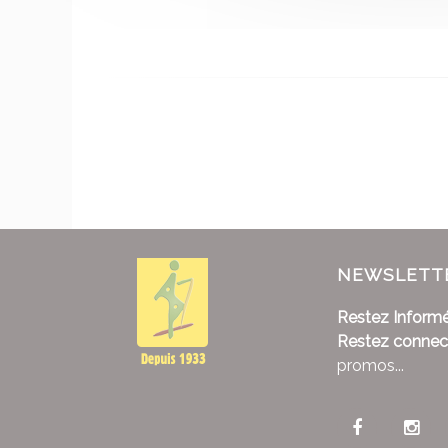
NEWSLETT
Restez Informé
Restez connec
promos...