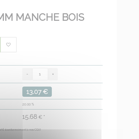
MM MANCHE BOIS
13.07 €
20.00
%
15.68
€ *
ant
(conformément à nos CGV)
€