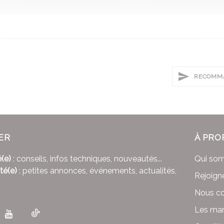
RECOMMA
ER
À PRO
(e)
: conseils, infos techniques, nouveautés...
Qui so
té(e)
: petites annonces, événements, actualités,
Rejoign
Nous co
Les mar