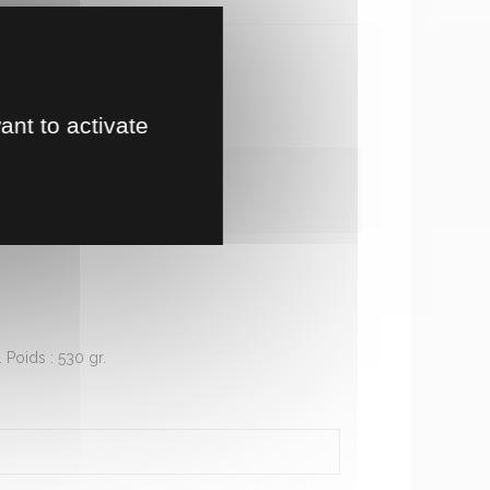
te en magasin
!
ant to activate
Poids : 530 gr.