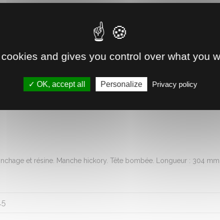
Livraison à domicile ou gratui
Disponible immédiatement 
 cookies and gives you control over what you w
Retrait direct en magasin
OK, accept all
Personalize
Privacy policy
Voir la disponibilité
inchage et résine. Manche hickory. Tête bombée. Longueur : 304 mm. 
.5