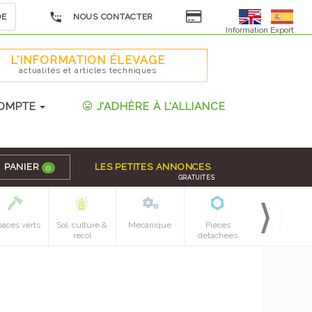
DE
NOUS CONTACTER
Information Export
L'INFORMATION ÉLEVAGE
actualités et articles techniques
OMPTE
J'ADHÈRE À L'ALLIANCE
PANIER
LES PETITES ANNONCES
0
GRATUITES
paces verts
Sol, culture &
Mecanique
Pieces
recol
detachees