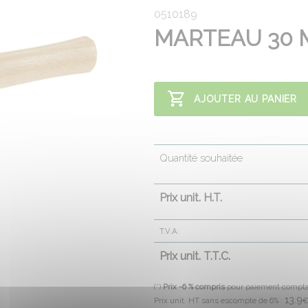
0510189
MARTEAU 30 
AJOUTER AU PANIER
Quantité souhaitée
Prix unit. H.T.
T.V.A.
Prix unit. T.T.C.
(*)
Prix -6 % compris
pour paiement compt
13.9
Prix unit. HT sans escompte de 6% :