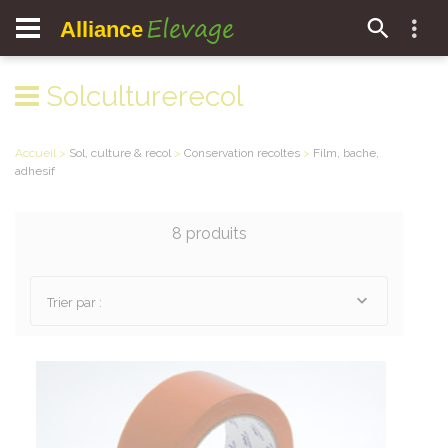
Elevage
Alliance
Solculturerecol
Accueil
>
Sol, culture & recol
>
Conservation recoltes
>
Film, bache,
adhesif
8 produits
Trier par :