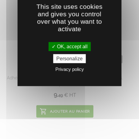
This site uses cookies
and gives you control
over what you want to
activate
OK, accept all
Personalize
0300819
ADHESIF REPAR-SERRE 75 MM X 20 M
Privacy policy
Adhésif souple et conformable. Résistant aux moisissures,
aux intempéries et à de ...
9.
€
HT
49
AJOUTER AU PANIER