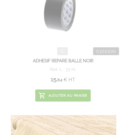
0302200
ADHESIF REPARE BALLE NOIR
Noir. L : 33 m.
15.
€
HT
84
AJOUTER AU PANIER