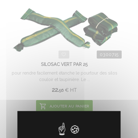
0300715
SILOSAC VERT PAR 25
pour rendre facilement étanche le pourtour des silos
couloir et taupinière. Le ...
22.
€
HT
56
AJOUTER AU PANIER