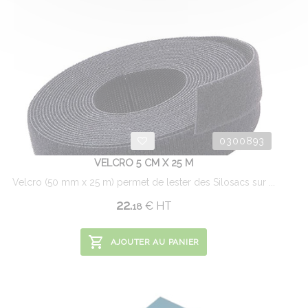
0300893
VELCRO 5 CM X 25 M
Velcro (50 mm x 25 m) permet de lester des Silosacs sur ...
22.
€
HT
18
AJOUTER AU PANIER