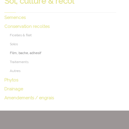
Sol, culture & recol
Semences
Conservation recoltes
Ficelles & filet
Solos
Film, bache, adhesif
Traitements
Autres
Phytos
Drainage
Amendements / engrais