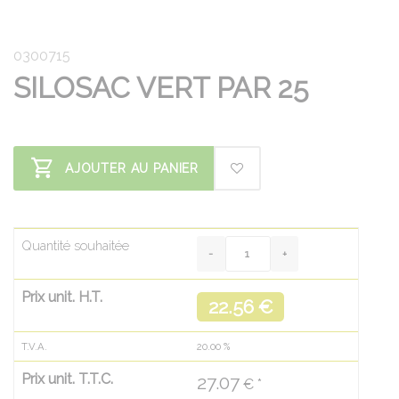
0300715
SILOSAC VERT PAR 25
AJOUTER AU PANIER
Quantité souhaitée
Prix unit. H.T.
22.56 €
T.V.A.
20.00
%
Prix unit. T.T.C.
27.07
€ *