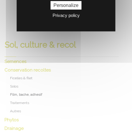
Personalize
Privacy policy
RECOMMANDEZ CE PRODUIT À UN AMI
Sol, culture & recol
Semences
Conservation recoltes
Ficelles & filet
Solos
Film, bache, adhesif
Traitements
Autres
Phytos
Drainage