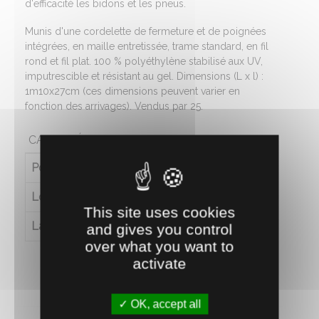
d'efficacité les bidons et les pneus.
Munis d'une cordelette de fermeture et de poignées
intégrées, en maille entretissée, trame standard, en fil
rond et fil plat. 100 % polyéthylène stabilisé aux UV,
imputrescible et résistant au gel. Dimensions (L x l) :
1m10x27cm (ces dimensions peuvent varier en
fonction des arrivages). Vendus par 25.
CARACTÉRISTIQUES
Poids (en kg)
3.5
Longueur (en cm)
110
This site uses cookies
Largeur (en cm)
27
and gives you control
over what you want to
activate
OK, accept all