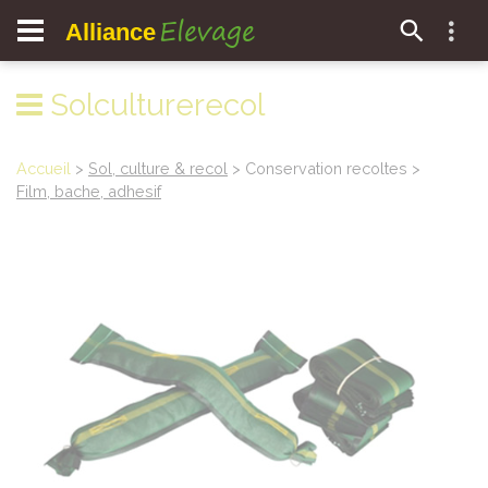
Elevage
Alliance
Solculturerecol
Accueil
>
Sol, culture & recol
> Conservation recoltes >
Film, bache, adhesif