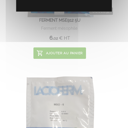
0801657
FERMENT MSE912 5U
Ferment mésophile.
6.
€
HT
02
AJOUTER AU PANIER