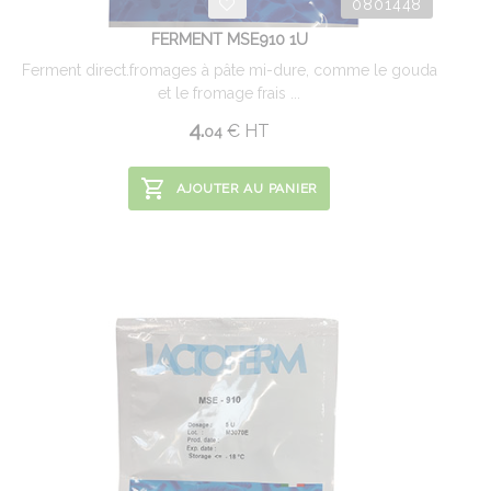
0801448
FERMENT MSE910 1U
Ferment direct.fromages à pâte mi-dure, comme le gouda
et le fromage frais ...
4.
€
HT
04
AJOUTER AU PANIER