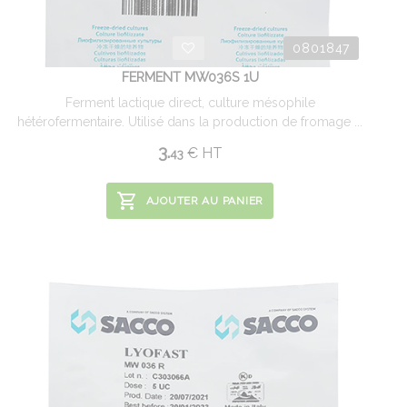
0801847
FERMENT MW036S 1U
Ferment lactique direct, culture mésophile
hétérofermentaire. Utilisé dans la production de fromage ...
3.
€
HT
43
AJOUTER AU PANIER