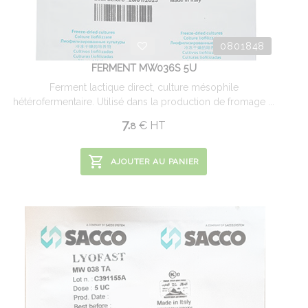
0801848
FERMENT MW036S 5U
Ferment lactique direct, culture mésophile
hétérofermentaire. Utilisé dans la production de fromage ...
7.
€
HT
8
AJOUTER AU PANIER