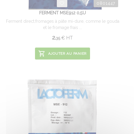
0801447
FERMENT MSE912 0,5U
Ferment direct.fromages à pâte mi-dure, comme le gouda
et le fromage frais ...
2.
€
HT
35
AJOUTER AU PANIER