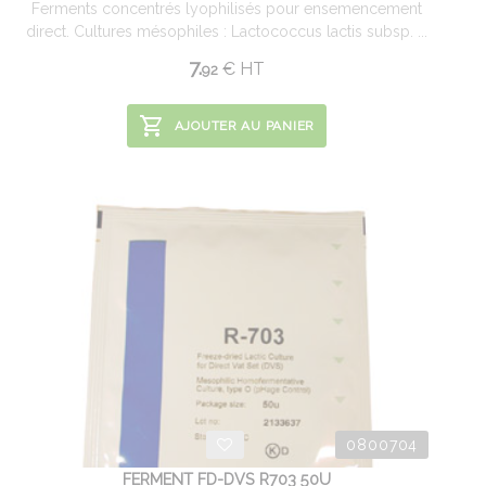
Ferments concentrés lyophilisés pour ensemencement
direct. Cultures mésophiles : Lactococcus lactis subsp. ...
7.
€
HT
92
AJOUTER AU PANIER
0800704
FERMENT FD-DVS R703 50U