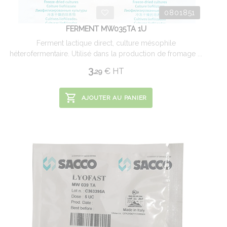
0801851
FERMENT MW035TA 1U
Ferment lactique direct, culture mésophile
héterofermentaire. Utilisé dans la production de fromage ...
3.
€
HT
29
AJOUTER AU PANIER