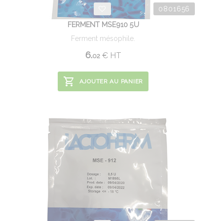
0801656
FERMENT MSE910 5U
Ferment mésophile.
6.
€
HT
02
AJOUTER AU PANIER