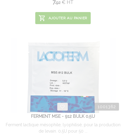
7.
€
HT
92
AJOUTER AU PANIER
1001362
FERMENT MSE - 912 BULK 0,5U
Ferment lactique mésophile, lyophilisé, pour la production
de levain. 0,5U pour 50 ...