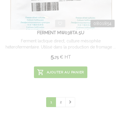
0801854
FERMENT MW038TA 5U
Ferment lactique direct, culture mésophile
héterofermentaire. Utilisé dans la production de fromage ...
5.
€
HT
75
AJOUTER AU PANIER
1
2