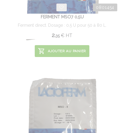
0801454
FERMENT MSO7 0,5U
Ferment direct. Dosage : 0,5 U pour 50 à 80 L.
2.
€
HT
35
AJOUTER AU PANIER