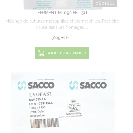
0801861
FERMENT MT092 FET 5U
Mélange de cultures mésophiles et thermophiles. Peut être
utilisé dans les fromages ...
7.
€
HT
05
AJOUTER AU PANIER