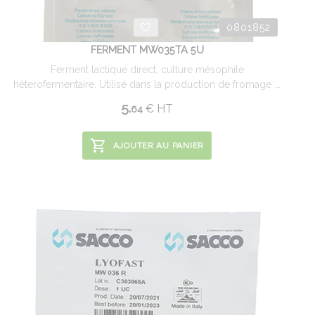
0801852
FERMENT MW035TA 5U
Ferment lactique direct, culture mésophile
héterofermentaire. Utilisé dans la production de fromage ...
5.
€
HT
64
AJOUTER AU PANIER