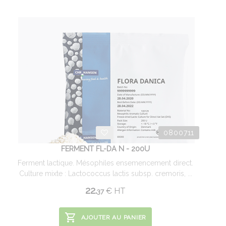
0800711
FERMENT FL-DA N - 200U
Ferment lactique. Mésophiles ensemencement direct.
Culture mixte : Lactococcus lactis subsp. cremoris, ...
22.
€
HT
37
AJOUTER AU PANIER