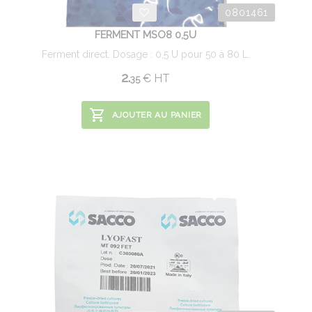
0801461
FERMENT MSO8 0,5U
Ferment direct. Dosage : 0,5 U pour 50 à 80 L.
2.
€
HT
35
AJOUTER AU PANIER