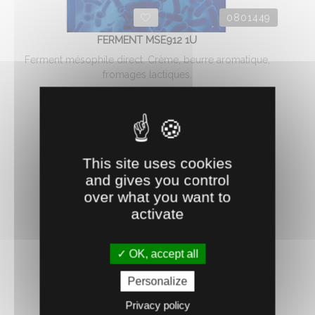
0801449
FERMENT MSE912 1U
Ferment mésophile direct. Crème, beurre aromatique,
fromages lactiques.
4.
€
HT
04
AJOUTER AU PANIER
This site uses cookies
and gives you control
over what you want to
activate
OK, accept all
Personalize
Privacy policy