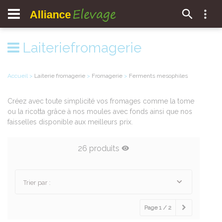
Elevage
Alliance
Laiteriefromagerie
Accueil
>
Laiterie fromagerie
>
Fromagerie
>
Ferments mesophiles
Créez avec toute simplicité vos fromages comme la tome
ou la ricotta grâce à nos moules avec fonds ainsi que nos
faisselles disponible aux meilleurs prix.
26 produits
Trier par :
Page 1 / 2